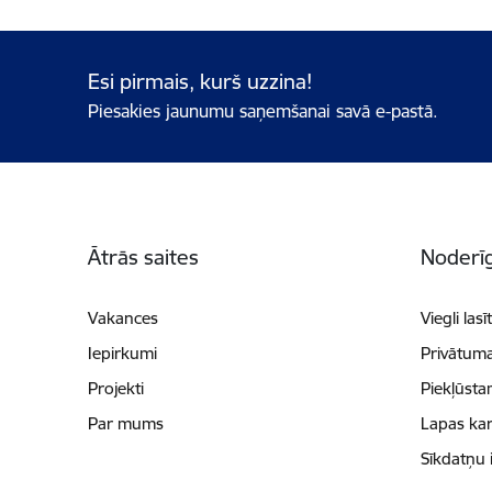
Esi pirmais, kurš uzzina!
Piesakies jaunumu saņemšanai savā e-pastā.
Kājene
Ātrās saites
Noderīg
Vakances
Viegli lasī
Iepirkumi
Privātuma
Projekti
Piekļūsta
Par mums
Lapas kar
Sīkdatņu 