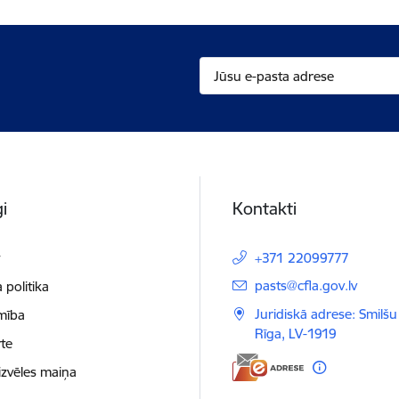
i
Kontakti
t
+371 22099777
E-pasts:
pasts@cfla.gov.lv
 politika
Juridiskā adrese: Smilšu 
mība
Rīga, LV-1919
te
izvēles maiņa