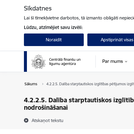
Pāriet uz lapas saturu
Sīkdatnes
Lai šī tīmekļvietne darbotos, tā izmanto obligāti nepiec
Lūdzu, atzīmējiet savu izvēli:
Noraidīt
Apstiprināt visas
Par mums
Sākums
4.2.2.5. Dalība starptautiskos izglītības pētījumos izg
4.2.2.5. Dalība starptautiskos izglītī
nodrošināšanai
Atskaņot tekstu