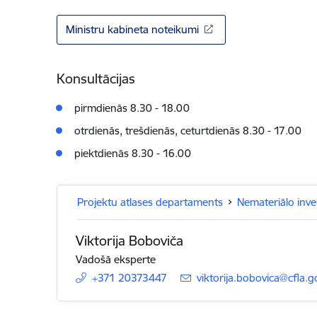
Ministru kabineta noteikumi
Konsultācijas
pirmdienās 8.30 - 18.00
otrdienās, trešdienās, ceturtdienās 8.30 - 17.00
piektdienās 8.30 - 16.00
Projektu atlases departaments
Nemateriālo inves
Viktorija Boboviča
Vadošā eksperte
+371 20373447
E-pasts:
viktorija.bobovica@cfla.g