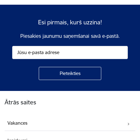
Esi pirmais, kurš uzzina!
Piesakies jaunumu saņemšanai savā e-pastā.
Kājene
Ātrās saites
Vakances