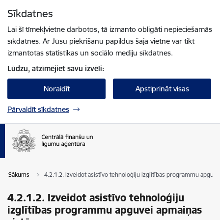
Pāriet uz lapas saturu
Sīkdatnes
Spied
lai meklētu
Enter
Lai šī tīmekļvietne darbotos, tā izmanto obligāti nepieciešamās
sīkdatnes. Ar Jūsu piekrišanu papildus šajā vietnē var tikt
izmantotas statistikas un sociālo mediju sīkdatnes.
Lūdzu, atzīmējiet savu izvēli:
Noraidīt
Apstiprināt visas
Pārvaldīt sīkdatnes
Sākums
4.2.1.2. Izveidot asistīvo tehnoloģiju izglītības programmu apgu
4.2.1.2. Izveidot asistīvo tehnoloģiju
izglītības programmu apguvei apmaiņas