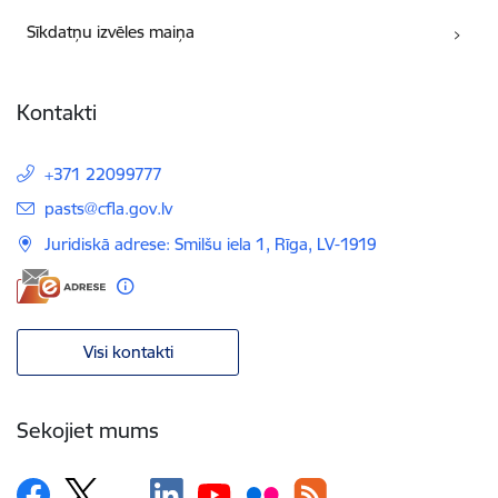
Sīkdatņu izvēles maiņa
Kontakti
+371 22099777
E-pasts:
pasts@cfla.gov.lv
Juridiskā adrese: Smilšu iela 1, Rīga, LV-1919
Visi kontakti
Sekojiet mums