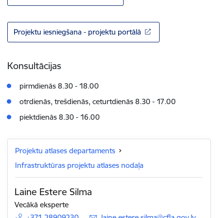
Projektu iesniegšana - projektu portālā
Konsultācijas
pirmdienās 8.30 - 18.00
otrdienās, trešdienās, ceturtdienās 8.30 - 17.00
piektdienās 8.30 - 16.00
Projektu atlases departaments
Infrastruktūras projektu atlases nodaļa
Laine Estere Silma
Vecākā eksperte
+371 28909230
E-pasts:
laine.estere.silma@cfla.gov.lv