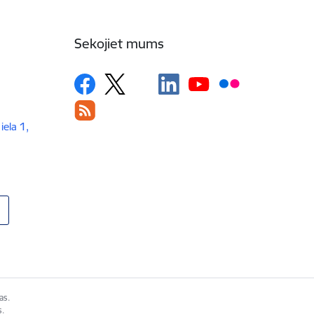
Sekojiet mums
iela 1,
as.
s.