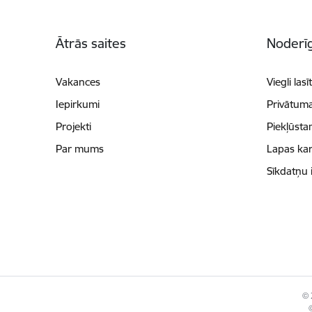
Kājene
Ātrās saites
Noderīg
Vakances
Viegli lasī
Iepirkumi
Privātuma
Projekti
Piekļūsta
Par mums
Lapas kar
Sīkdatņu 
© 
©