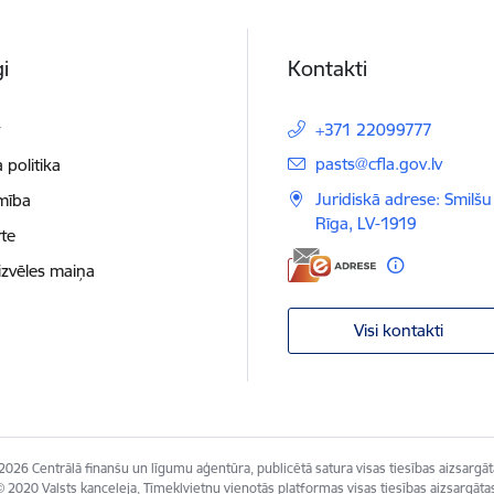
i
Kontakti
t
+371 22099777
E-pasts:
pasts@cfla.gov.lv
 politika
Juridiskā adrese: Smilšu 
mība
Rīga, LV-1919
te
izvēles maiņa
Visi kontakti
2026 Centrālā finanšu un līgumu aģentūra, publicētā satura visas tiesības aizsargāt
 2020 Valsts kanceleja, Tīmekļvietņu vienotās platformas visas tiesības aizsargāta