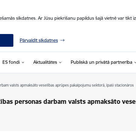
iešamās sīkdatnes. Ar Jūsu piekrišanu papildus šajā vietnē var tikt i
Pārvaldīt sīkdatnes
ES fondi
Aktualitātes
Publiskā un privātā partnerība
darbam valsts apmaksāto veselības aprūpes pakalpojumu sektorā, īpaši stacionāros
iecības personas darbam valsts apmaksāto ves