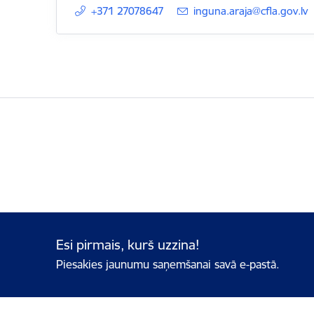
+371 27078647
E-pasts:
inguna.araja@cfla.gov.lv
Esi pirmais, kurš uzzina!
Piesakies jaunumu saņemšanai savā e-pastā.