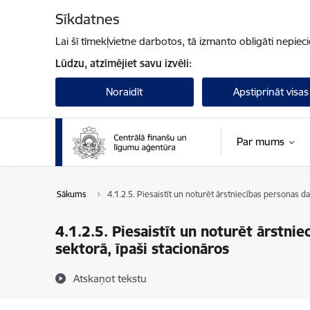
Pāriet uz lapas saturu
Sīkdatnes
Lai šī tīmekļvietne darbotos, tā izmanto obligāti nepiec
Lūdzu, atzīmējiet savu izvēli:
Noraidīt
Apstiprināt visas
Par mums
Sākums
4.1.2.5. Piesaistīt un noturēt ārstniecības personas 
4.1.2.5. Piesaistīt un noturēt ārstn
sektorā, īpaši stacionāros
Atskaņot tekstu