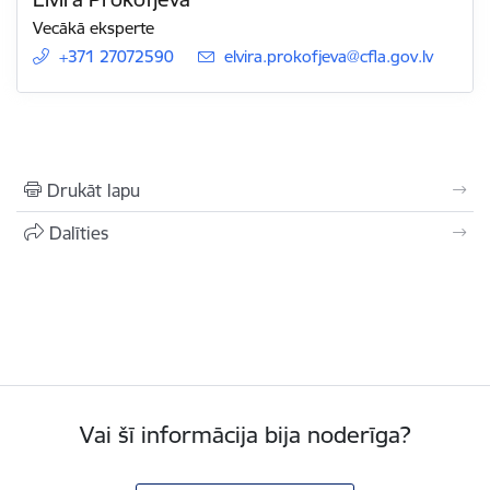
Vecākā eksperte
+371 27072590
E-pasts:
elvira.prokofjeva@cfla.gov.lv
Drukāt lapu
Dalīties
Vai šī informācija bija noderīga?