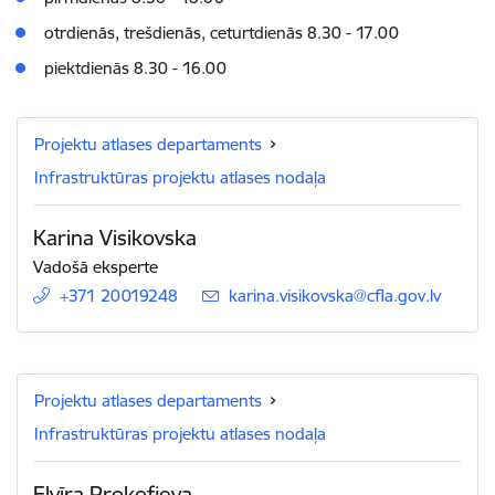
otrdienās, trešdienās, ceturtdienās 8.30 - 17.00
piektdienās 8.30 - 16.00
Projektu atlases departaments
Infrastruktūras projektu atlases nodaļa
Karina Visikovska
Vadošā eksperte
+371 20019248
E-pasts:
karina.visikovska@cfla.gov.lv
Projektu atlases departaments
Infrastruktūras projektu atlases nodaļa
Elvīra Prokofjeva