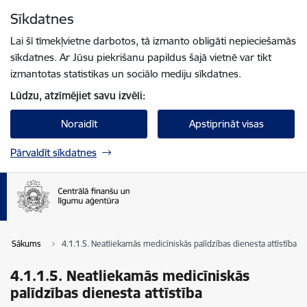
Pāriet uz lapas saturu
Sīkdatnes
Spied
lai meklētu
Enter
Lai šī tīmekļvietne darbotos, tā izmanto obligāti nepieciešamās
sīkdatnes. Ar Jūsu piekrišanu papildus šajā vietnē var tikt
izmantotas statistikas un sociālo mediju sīkdatnes.
Lūdzu, atzīmējiet savu izvēli:
Noraidīt
Apstiprināt visas
Pārvaldīt sīkdatnes
Sākums
4.1.1.5. Neatliekamās medicīniskās palīdzības dienesta attīstība
4.1.1.5. Neatliekamās medicīniskās
palīdzības dienesta attīstība