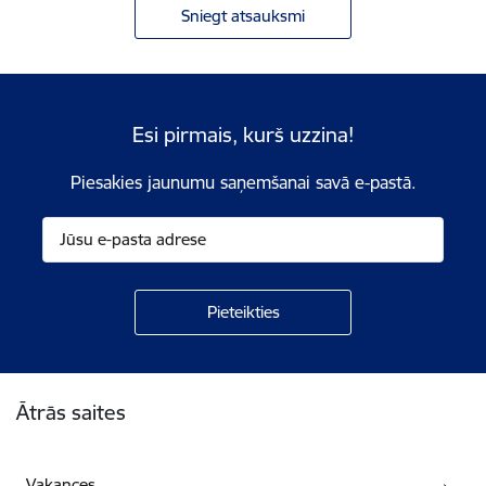
Sniegt atsauksmi
Esi pirmais, kurš uzzina!
Piesakies jaunumu saņemšanai savā e-pastā.
Kājene
Ātrās saites
Vakances