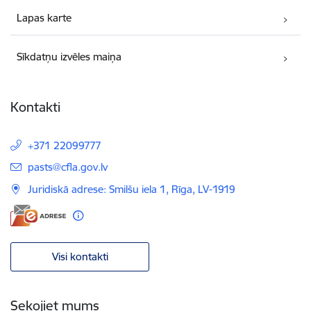
Lapas karte
Sīkdatņu izvēles maiņa
Kontakti
+371 22099777
E-pasts:
pasts@cfla.gov.lv
Juridiskā adrese: Smilšu iela 1, Rīga, LV-1919
Visi kontakti
Sekojiet mums