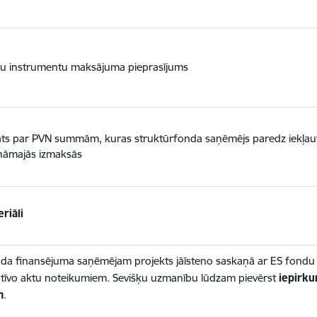
šu instrumentu maksājuma pieprasījums
ts par PVN summām, kuras struktūrfonda saņēmējs paredz iekļaut
ināmajās izmaksās
riāli
da finansējuma saņēmējam projekts jāīsteno saskaņā ar ES fondu v
tīvo aktu noteikumiem. Sevišķu uzmanību lūdzam pievērst
iepirk
m
.