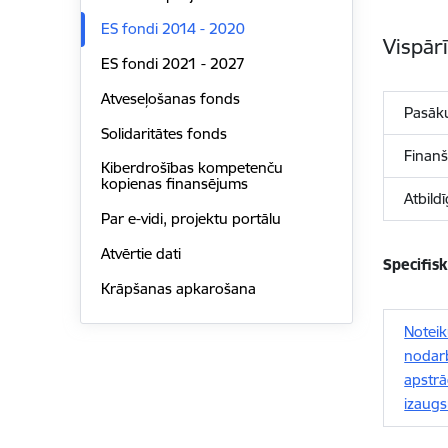
ES fondi 2014 - 2020
Vispār
ES fondi 2021 - 2027
Atveseļošanas fonds
Pasāk
Solidaritātes fonds
Finanš
Kiberdrošības kompetenču
kopienas finansējums
Atbild
Par e-vidi, projektu portālu
Atvērtie dati
Specifis
Krāpšanas apkarošana
Notei
nodarb
apstrā
izaugs