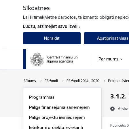
Pāriet uz lapas saturu
Sīkdatnes
Lai šī tīmekļvietne darbotos, tā izmanto obligāti nepiec
Lūdzu, atzīmējiet savu izvēli:
Noraidīt
Apstiprināt visas
Par mums
Sākums
ES fondi
ES fondi 2014 - 2020
Projektu īst
3.1.2.
Programmas
Palīgs finansējuma saņēmējiem
Atska
Palīgs projektu iesniedzējiem
Publicēts: 
Ieteikumi projektu ieviešanā