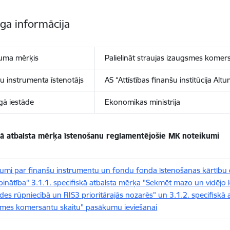
īga informācija
uma mērķis
Palielināt straujas izaugsmes komer
u instrumenta īstenotājs
AS “Attīstības finanšu institūcija Alt
īgā iestāde
Ekonomikas ministrija
kā atbalsta mērķa īstenošanu reglamentējošie MK noteikumi
kumi par finanšu instrumentu un fondu fonda īstenošanas kārtīb
inātība" 3.1.1. specifiskā atbalsta mērķa "Sekmēt mazo un vidējo ko
des rūpniecībā un RIS3 prioritārajās nozarēs" un 3.1.2. specifiskā a
mes komersantu skaitu" pasākumu ieviešanai