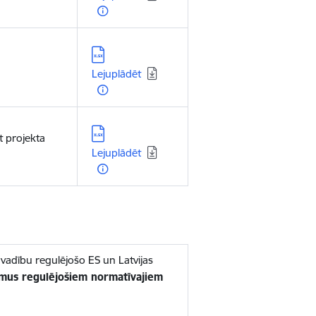
Lejupielādēt:
Lejuplādēt
Lejupielādēt:
 projekta
Lejuplādēt
adību regulējošo ES un Latvijas
umus regulējošiem normatīvajiem