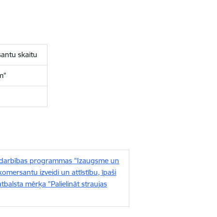
santu skaitu
um”
u darbības programmas "Izaugsme un
mersantu izveidi un attīstību, īpaši
tbalsta mērķa "Palielināt straujas