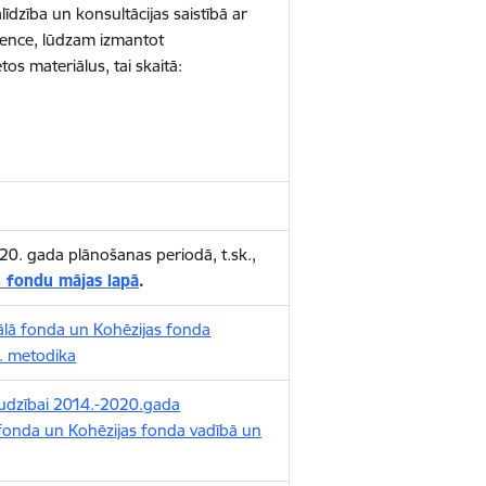
dzība un konsultācijas saistībā ar
tence, lūdzam izmantot
tos materiālus, tai skaitā:
20. gada plānošanas periodā, t.sk.,
 fondu mājas lapā
.
iālā fonda un Kohēzijas fonda
. metodika
udzībai 2014.-2020.gada
 fonda un Kohēzijas fonda vadībā un