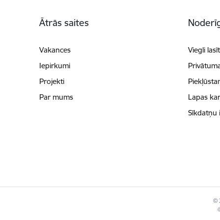
Kājene
Ātrās saites
Noderīg
Vakances
Viegli lasī
Iepirkumi
Privātuma
Projekti
Piekļūsta
Par mums
Lapas kar
Sīkdatņu 
© 
©