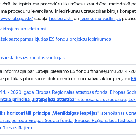
vērā, ka iepirkuma procedūru likumības uzraudzība, metodiskā palī
uma procedūru ievērošanu ir Iepirkumu uzraudzības biroja kompe
/www.iub.gov.lv/
sadaļā
Tiesību akti
un
Iepirkumu vadlīnijas
publicē
aidrojumi un ieteikumi,
ežāk sastopamās kļūdas ES fondu projektu iepirkumos
s iestādes izstrādātās vadlīnijas
a informācija par Latvijai pieejamo ES fondu finansējumu 2014.-20
šie politikas plānošanas dokumenti un normatīvie akti ir pieejami
ES
14. - 2020. gada Eiropas Reģionālās attīstības fonda, Eiropas Soc
ntālā principa „Ilgtspējīga attīstība”
īstenošanas uzraudzību, t.sk
ika
horizontālā principa „Vienlīdzīgas iespējas”
īstenošanas uzra
anas periodā Eiropas Sociālā fonda, Eiropas Reģionālās attīstības
nā iesaistītajiem