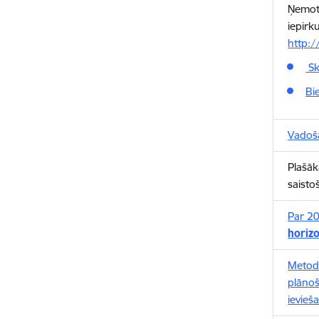
Ņemot 
iepirk
http:/
Sk
Bi
Vadošā
Plašāk
saisto
Par 20
horizo
Metod
plānoš
ievieša