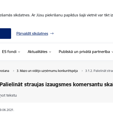
iešamās sīkdatnes. Ar Jūsu piekrišanu papildus šajā vietnē var tikt i
Pārvaldīt sīkdatnes
ES fondi
Aktualitātes
Publiskā un privātā partnerība
enošana
3. Mazo un vidējo uzņēmumu konkurētspēja
3.1.2. Palielināt st
 Palielināt straujas izaugsmes komersantu ska
ņot tekstu
09.06.2021.