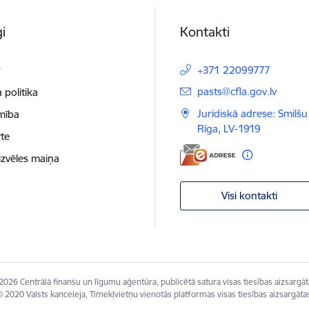
i
Kontakti
t
+371 22099777
E-pasts:
pasts@cfla.gov.lv
 politika
Juridiskā adrese: Smilšu 
mība
Rīga, LV-1919
te
izvēles maiņa
Visi kontakti
2026 Centrālā finanšu un līgumu aģentūra, publicētā satura visas tiesības aizsargāt
 2020 Valsts kanceleja, Tīmekļvietņu vienotās platformas visas tiesības aizsargāta