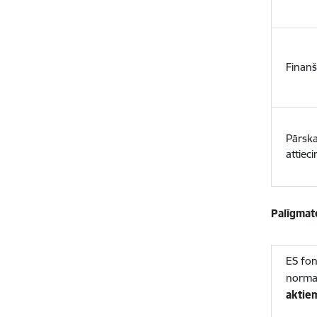
Finan
Pārska
attiec
Palīgmate
ES fon
norma
aktie