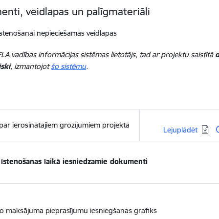
nti, veidlapas un palīgmateriāli
īstenošanai nepieciešamās veidlapas
LA vadības informācijas sistēmas lietotājs, tad ar projektu saistītā
d
ski
, izmantojot
šo sistēmu
.
 par ierosinātajiem grozījumiem projektā
Lejupielādēt:
Lejuplādēt
 īstenošanas laikā iesniedzamie dokumenti
o maksājuma pieprasījumu iesniegšanas grafiks