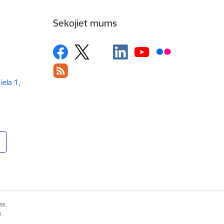
Sekojiet mums
iela 1,
as.
s.