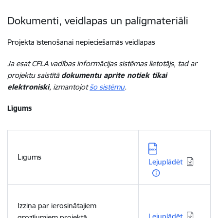
Dokumenti, veidlapas un palīgmateriāli
Projekta īstenošanai nepieciešamās veidlapas
Ja esat CFLA vadības informācijas sistēmas lietotājs, tad ar
projektu saistītā
dokumentu aprite notiek tikai
elektroniski
, izmantojot
šo sistēmu
.
Līgums
Lejupielādēt:
Līgums
Lejuplādēt
Lejupielādēt:
Izziņa par ierosinātajiem
Lejuplādēt
grozījumiem projektā