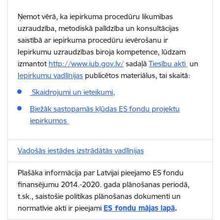
Ņemot vērā, ka iepirkuma procedūru likumības
uzraudzība, metodiskā palīdzība un konsultācijas
saistībā ar iepirkuma procedūru ievērošanu ir
Iepirkumu uzraudzības biroja kompetence, lūdzam
izmantot
http://www.iub.gov.lv/
sadaļā
Tiesību akti
un
Iepirkumu vadlīnijas
publicētos materiālus, tai skaitā:
Skaidrojumi un ieteikumi,
Biežāk sastopamās kļūdas ES fondu projektu
iepirkumos
Vadošās iestādes izstrādātās vadlīnijas
Plašāka informācija par Latvijai pieejamo ES fondu
finansējumu 2014.-2020. gada plānošanas periodā,
t.sk., saistošie politikas plānošanas dokumenti un
normatīvie akti ir pieejami
ES fondu mājas lapā
.