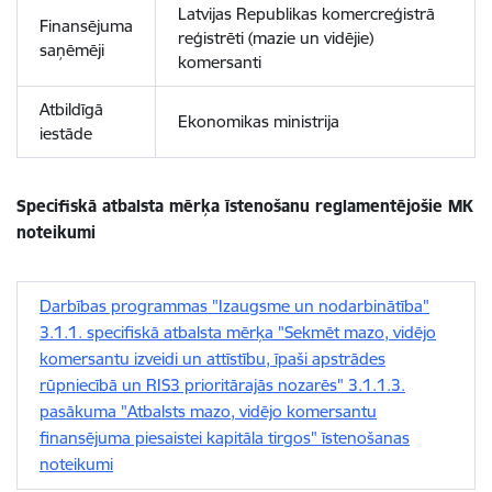
Latvijas Republikas komercreģistrā
Finansējuma
reģistrēti (mazie un vidējie)
saņēmēji
komersanti
Atbildīgā
Ekonomikas ministrija
iestāde
Specifiskā atbalsta mērķa īstenošanu reglamentējošie MK
noteikumi
Darbības programmas "Izaugsme un nodarbinātība"
3.1.1. specifiskā atbalsta mērķa "Sekmēt mazo, vidējo
komersantu izveidi un attīstību, īpaši apstrādes
rūpniecībā un RIS3 prioritārajās nozarēs" 3.1.1.3.
pasākuma "Atbalsts mazo, vidējo komersantu
finansējuma piesaistei kapitāla tirgos" īstenošanas
noteikumi