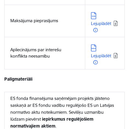
Lejupielādēt:
Maksājuma pieprasījums
Lejuplādēt
Lejupielādēt:
Apliecinājums par interešu
Lejuplādēt
konflikta neesamību
Palīgmateriāli
ES fonda finansējuma saņēmējam projekts jāīsteno
saskaņā ar ES fondu vadību regulējošo ES un Latvijas
normatīvo aktu noteikumiem. Sevišķu uzmanību
lūdzam pievērst
iepirkumus regulējošiem
normatīvajiem aktiem
.