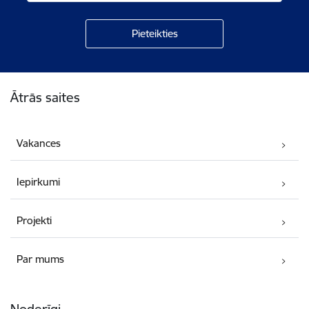
Kājene
Ātrās saites
Vakances
Iepirkumi
Projekti
Par mums