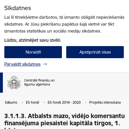
Pāriet uz lapas saturu
Sīkdatnes
Spied
lai meklētu
Enter
Lai šī tīmekļvietne darbotos, tā izmanto obligāti nepieciešamās
sīkdatnes. Ar Jūsu piekrišanu papildus šajā vietnē var tikt
izmantotas statistikas un sociālo mediju sīkdatnes.
Lūdzu, atzīmējiet savu izvēli:
Noraidīt
Apstiprināt visas
Pārvaldīt sīkdatnes
Sākums
ES fondi
ES fondi 2014 - 2020
Projektu īstenošana
3.1.1.3. Atbalsts mazo, vidējo komersantu
finansējuma piesaistei kapitāla tirgos, 1.