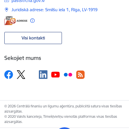
E-pasts:
pasts@cfla.gov.lv
Juridiskā adrese: Smilšu iela 1, Rīga, LV-1919
Visi kontakti
Sekojiet mums
© 2026 Centrālā finanšu un līgumu aģentūra, publicētā satura visas tiesības
aizsargātas.
© 2020 Valsts kanceleja, Tīmekļvietņu vienotās platformas visas tiesības
aizsargātas.