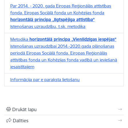
Par 2014. - 2020. gada Eiropas Reģionālās attīstības
fonda, Eiropas Sociālā fonda un Kohēzijas fonda
horizontālā principa „Ilgtspējīga attīstība”
īstenošanas uzraudzību, t.sk. metodika
Metodika
horizontālā principa „Vienlīdzīgas iespējas”
īstenošanas uzraudzībai 2014.-2020.gada plānošanas
periodā Eiropas Sociālā fonda, Eiropas Reģionālās
attīstības fonda un Kohēzijas fonda vadībā un ieviešanā
iesaistītajiem
Informācija par e paraksta lietošanu
Drukāt lapu
Dalīties