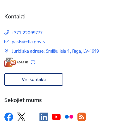
Kontakti
+371 22099777
E-pasts:
pasts@cfla.gov.lv
Juridiskā adrese: Smilšu iela 1, Rīga, LV-1919
Visi kontakti
Sekojiet mums