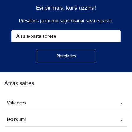
Esi pirmais, kurš uzzina!
Piesakies jaunumu saņemšanai savā e-pastā.
Kājene
Ātrās saites
Vakances
Iepirkumi