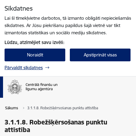
Pāriet uz lapas saturu
Sīkdatnes
Spied
lai meklētu
Enter
Lai šī tīmekļvietne darbotos, tā izmanto obligāti nepieciešamās
sīkdatnes. Ar Jūsu piekrišanu papildus šajā vietnē var tikt
izmantotas statistikas un sociālo mediju sīkdatnes.
Lūdzu, atzīmējiet savu izvēli:
Noraidīt
Apstiprināt visas
Pārvaldīt sīkdatnes
Sākums
3.1.1.8. Robežšķērsošanas punktu attīstība
3.1.1.8. Robežšķērsošanas punktu
attīstība