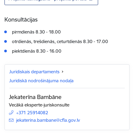
Konsultācijas
pirmdienās 8.30 - 18.00
otrdienās, trešdienās, ceturtdienās 8.30 - 17.00
piektdienās 8.30 - 16.00
Juridiskais departaments
Juridiskā nodrošinājuma nodaļa
Jekaterīna Bambāne
Vecākā eksperte-juriskonsulte
+371 25914082
E-pasts:
jekaterina.bambane@cfla.gov.lv