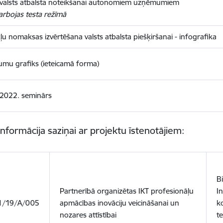
 valsts atbalsta noteikšanai autonomiem uzņēmumiem
arbojas testa režīmā
u nomaksas izvērtēšana valsts atbalsta piešķiršanai - infografika
mu grafiks (ieteicamā forma)
.2022. seminārs
nformācija saziņai ar projektu īstenotājiem:
B
Partnerībā organizētas IKT profesionāļu
I
.1/19/A/005
apmācības inovāciju veicināšanai un
k
nozares attīstībai
t