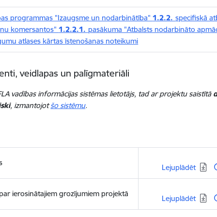
bas programmas "Izaugsme un nodarbinātība"
1.2.2.
specifiskā at
šanu komersantos"
1.2.2.1.
pasākuma "Atbalsts nodarbināto apmāc
gumu atlases kārtas īstenošanas noteikumi
ti, veidlapas un palīgmateriāli
LA vadības informācijas sistēmas lietotājs, tad ar projektu saistītā
d
ski
, izmantojot
šo sistēmu
.
s
Lejupielādēt:
Lejuplādēt
 par ierosinātajiem grozījumiem projektā
Lejupielādēt:
Lejuplādēt