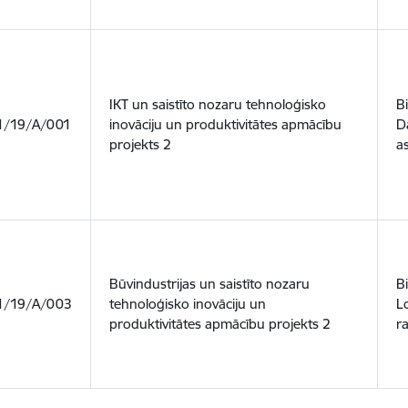
IKT un saistīto nozaru tehnoloģisko
B
.1/19/A/001
inovāciju un produktivitātes apmācību
D
projekts 2
as
Būvindustrijas un saistīto nozaru
B
.1/19/A/003
tehnoloģisko inovāciju un
L
produktivitātes apmācību projekts 2
r