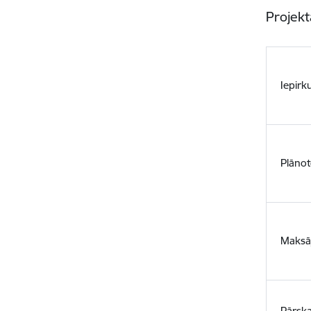
Projekt
Iepirk
Plānot
Maksā
Pārska