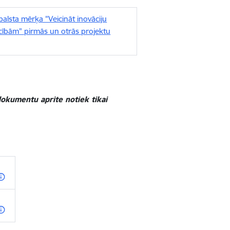
balsta mērķa "Veicināt inovāciju
ībām" pirmās un otrās projektu
okumentu aprite notiek tikai