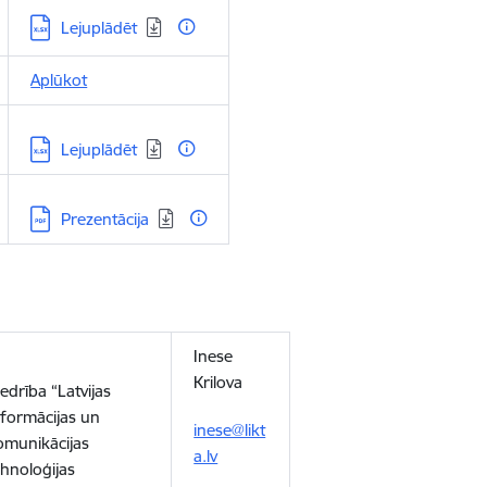
Lejupielādēt:
Lejuplādēt
Aplūkot
Lejupielādēt:
Lejuplādēt
Lejupielādēt:
Prezentācija
Inese
Krilova
iedrība “Latvijas
nformācijas un
inese@likt
omunikācijas
a.lv
ehnoloģijas