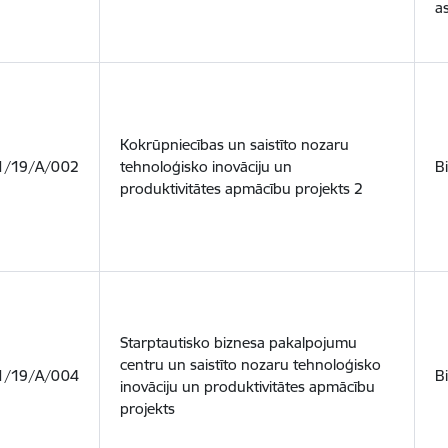
as
Kokrūpniecības un saistīto nozaru
.1/19/A/002
tehnoloģisko inovāciju un
B
produktivitātes apmācību projekts 2
Starptautisko biznesa pakalpojumu
centru un saistīto nozaru tehnoloģisko
.1/19/A/004
B
inovāciju un produktivitātes apmācību
projekts