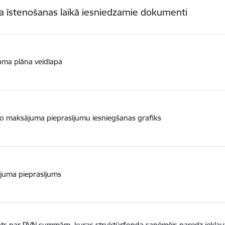
a īstenošanas laikā iesniedzamie dokumenti
uma plāna veidlapa
o maksājuma pieprasījumu iesniegšanas grafiks
juma pieprasījums
ts par PVN summām, kuras struktūrfonda saņēmējs paredz iekļaut