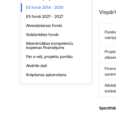
ES fondi 2014 - 2020
Vispār
ES fondi 2021 - 2027
Atveseļošanas fonds
Pasāk
Solidaritātes fonds
mērķi
Kiberdrošības kompetenču
kopienas finansējums
Projek
Par e-vidi, projektu portālu
atlase
Atvērtie dati
Finan
saņēm
Krāpšanas apkarošana
Atbild
iestād
Specifis