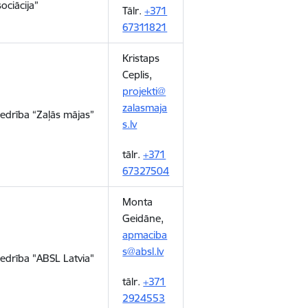
ociācija”
Tālr.
+371
67311821
Kristaps
Ceplis,
projekti@
zalasmaja
iedrība “Zaļās mājas”
s.lv
tālr.
+371
67327504
Monta
Geidāne,
apmaciba
s@absl.lv
iedrība "ABSL Latvia"
tālr.
+371
2924553