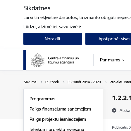
Pāriet uz lapas saturu
Sīkdatnes
Lai šī tīmekļvietne darbotos, tā izmanto obligāti nepiec
Lūdzu, atzīmējiet savu izvēli:
Noraidīt
Apstiprināt visas
Par mums
Sākums
ES fondi
ES fondi 2014 - 2020
Projektu īst
1.2.2.
Programmas
Palīgs finansējuma saņēmējiem
Atska
Palīgs projektu iesniedzējiem
Publicēts: 
Ieteikumi projektu ieviešanā