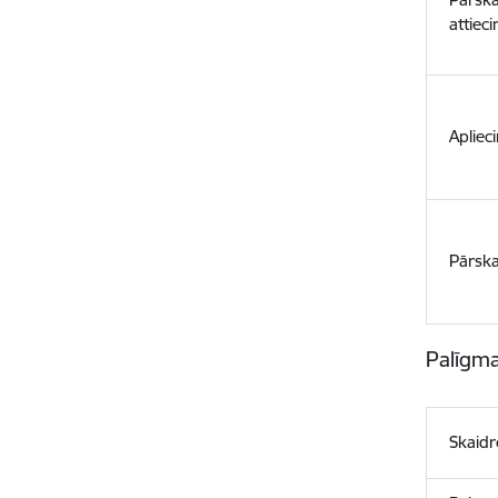
attiec
Apliec
Pārska
Palīgma
Skaid