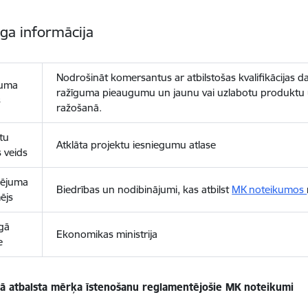
īga informācija
Nodrošināt komersantus ar atbilstošas kvalifikācijas
uma
ražīguma pieaugumu un jaunu vai uzlabotu produktu un
s
ražošanā.
tu
Atklāta projektu iesniegumu atlase
s veids
sējuma
Biedrības un nodibinājumi, kas atbilst
MK noteikumos
ējs
īgā
Ekonomikas ministrija
e
kā atbalsta mērķa īstenošanu reglamentējošie MK noteikumi