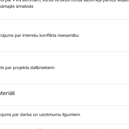
ināmajās izmaksās
inājums par interešu konflikta neesamību
ts par projekta dalībniekiem
teriāli
rojums par darba un uzņēmumu līgumiem