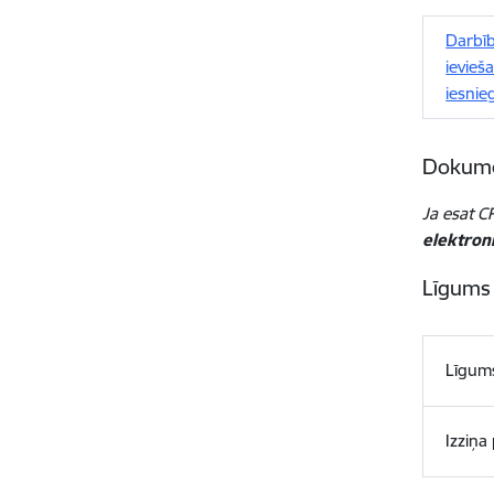
Darbī
ievie
iesnie
Dokumen
Ja esat CF
elektroni
Līgums
Līgum
Izziņa