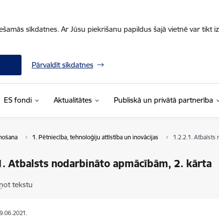
iešamās sīkdatnes. Ar Jūsu piekrišanu papildus šajā vietnē var tikt i
Pārvaldīt sīkdatnes
ES fondi
Aktualitātes
Publiskā un privātā partnerība
enošana
1. Pētniecība, tehnoloģiju attīstība un inovācijas
1.2.2.1. Atbalsts
1. Atbalsts nodarbināto apmācībām, 2. kārta
ņot tekstu
09.06.2021.