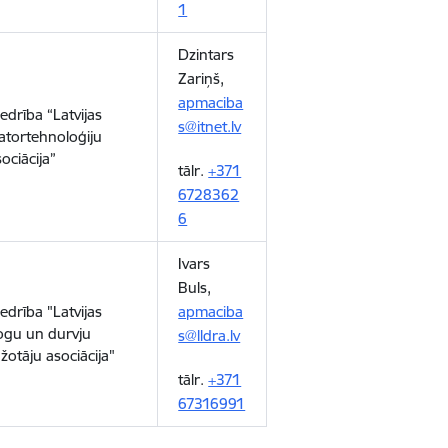
1
Dzintars
Zariņš,
apmaciba
iedrība “Latvijas
s@itnet.lv
atortehnoloģiju
ociācija”
tālr.
+371
6728362
6
Ivars
Buls,
iedrība "Latvijas
apmaciba
ogu un durvju
s@lldra.lv
ažotāju asociācija"
tālr.
+371
67316991