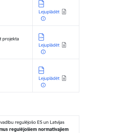
Lejupielādēt:
Lejuplādēt
Lejupielādēt:
 projekta
Lejuplādēt
Lejupielādēt:
Lejuplādēt
adību regulējošo ES un Latvijas
umus regulējošiem normatīvajiem