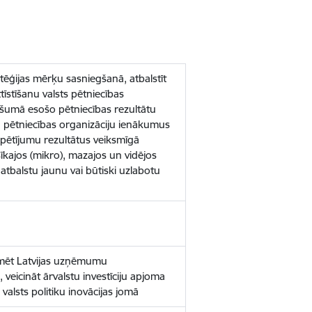
atēģijas mērķu sasniegšanā, atbalstīt
īstīšanu valsts pētniecības
pašumā esošo pētniecības rezultātu
nātu pētniecības organizāciju ienākumus
 pētījumu rezultātus veiksmīgā
sīkajos (mikro), mazajos un vidējos
tbalstu jaunu vai būtiski uzlabotu
ekmēt Latvijas uzņēmumu
veicināt ārvalstu investīciju apjoma
 valsts politiku inovācijas jomā