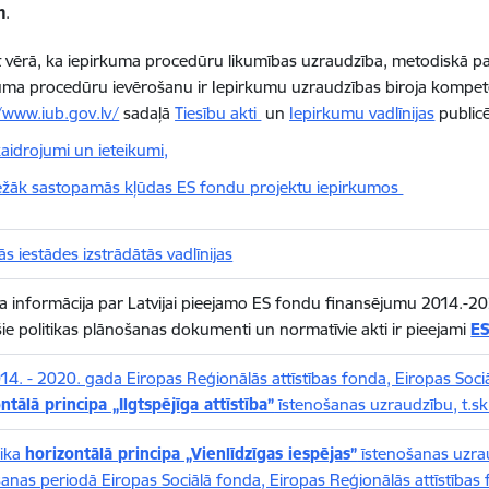
m
.
vērā, ka iepirkuma procedūru likumības uzraudzība, metodiskā palī
uma procedūru ievērošanu ir Iepirkumu uzraudzības biroja kompe
/www.iub.gov.lv/
sadaļā
Tiesību akti
un
Iepirkumu vadlīnijas
publicē
aidrojumi un ieteikumi,
ežāk sastopamās kļūdas ES fondu projektu iepirkumos
s iestādes izstrādātās vadlīnijas
a informācija par Latvijai pieejamo ES fondu finansējumu 2014.-20
šie politikas plānošanas dokumenti un normatīvie akti ir pieejami
ES
14. - 2020. gada Eiropas Reģionālās attīstības fonda, Eiropas Soc
ntālā principa „Ilgtspējīga attīstība”
īstenošanas uzraudzību, t.sk
ika
horizontālā principa „Vienlīdzīgas iespējas”
īstenošanas uzra
anas periodā Eiropas Sociālā fonda, Eiropas Reģionālās attīstības