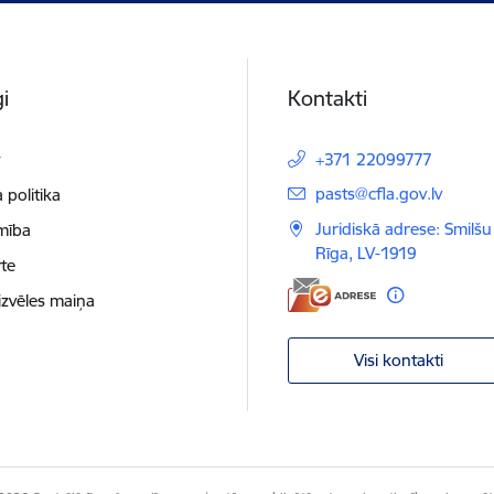
i
Kontakti
t
+371 22099777
E-pasts:
pasts@cfla.gov.lv
 politika
Juridiskā adrese: Smilšu 
mība
Rīga, LV-1919
te
izvēles maiņa
Visi kontakti