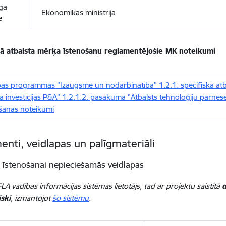
īgā
Ekonomikas ministrija
e
kā atbalsta mērķa īstenošanu reglamentējošie MK noteikumi
as programmas "Izaugsme un nodarbinātība" 1.2.1. specifiskā atbal
a investīcijas P&A" 1.2.1.2. pasākuma "Atbalsts tehnoloģiju pārnes
šanas noteikumi
nti, veidlapas un palīgmateriāli
 īstenošanai nepieciešamās veidlapas
LA vadības informācijas sistēmas lietotājs, tad ar projektu saistītā
d
ski
, izmantojot
šo sistēmu
.