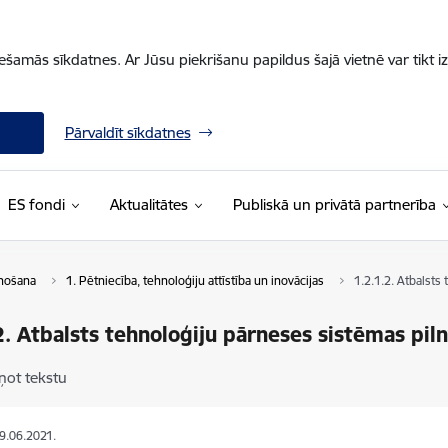
iešamās sīkdatnes. Ar Jūsu piekrišanu papildus šajā vietnē var tikt i
Pārvaldīt sīkdatnes
ES fondi
Aktualitātes
Publiskā un privātā partnerība
enošana
1. Pētniecība, tehnoloģiju attīstība un inovācijas
1.2.1.2. Atbalsts
2. Atbalsts tehnoloģiju pārneses sistēmas pil
ņot tekstu
09.06.2021.