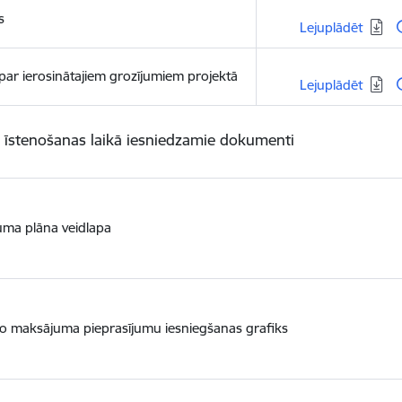
s
Lejupielādēt:
Lejuplādēt
 par ierosinātajiem grozījumiem projektā
Lejupielādēt:
Lejuplādēt
 īstenošanas laikā iesniedzamie dokumenti
uma plāna veidlapa
o maksājuma pieprasījumu iesniegšanas grafiks