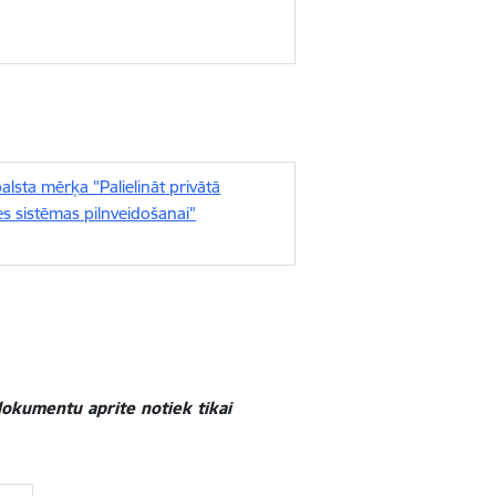
sta mērķa "Palielināt privātā
es sistēmas pilnveidošanai"
okumentu aprite notiek tikai