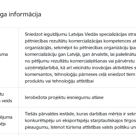
īga informācija
Sniedzot ieguldījumu Latvijas Viedās specializācijas str
pētniecības rezultātu komercializācijas kompetences att
organizācijās, sekmējot šo pētniecības organizāciju ī
uma
komercializāciju gan Latvijā, gan ārvalstīs, lai palieli
s
no pētījumu rezultātu komercializēšanas vai pārvērstu
uzņēmējdarbībā, kā arī veicinātu inovācijas aktivitātes 
komersantos, tehnoloģiju pārneses ceļā sniedzot tiem a
produktu vai tehnoloģiju attīstībai
tu
Ierobežota projektu iesniegumu atlase
s veids
Tiešās pārvaldes iestāde, kuras darbības mērķis ir s
sējuma
konkurētspēju un eksportspēju starptautiskajos tirgos, 
ējs
pieaugumu, īstenot tūrisma attīstības valsts politiku un