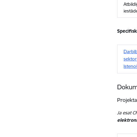
Atbild
iestād
Specifis
Darbīb
sektor
īsteno
Dokume
Projekta
Ja esat CF
elektroni