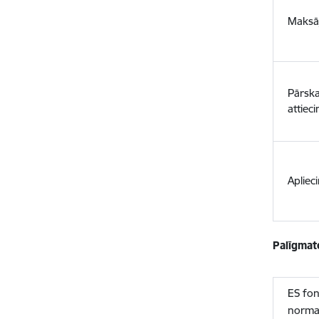
Maksā
Pārska
attiec
Apliec
Palīgmate
ES fon
norma