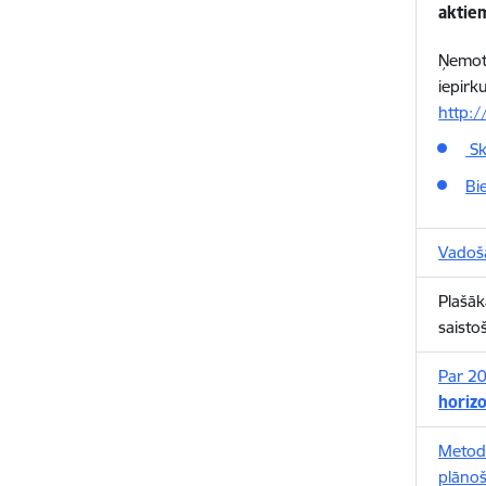
aktie
Ņemot 
iepirk
http:/
Sk
Bi
Vadošā
Plašāk
saisto
Par 20
horizo
Metod
plānoš