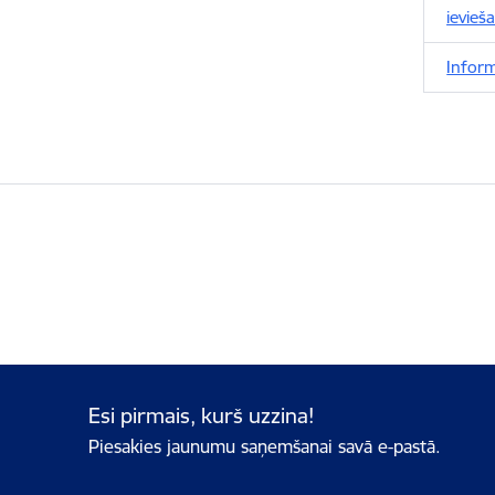
ievieša
Inform
Esi pirmais, kurš uzzina!
Piesakies jaunumu saņemšanai savā e-pastā.