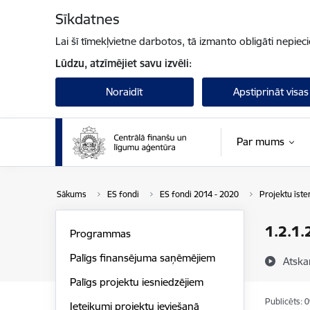
Pāriet uz lapas saturu
Sīkdatnes
Lai šī tīmekļvietne darbotos, tā izmanto obligāti nepiec
Lūdzu, atzīmējiet savu izvēli:
Noraidīt
Apstiprināt visas
Par mums
Sākums
ES fondi
ES fondi 2014 - 2020
Projektu īst
1.2.1.
Programmas
Palīgs finansējuma saņēmējiem
Atska
Palīgs projektu iesniedzējiem
Publicēts: 
Ieteikumi projektu ieviešanā