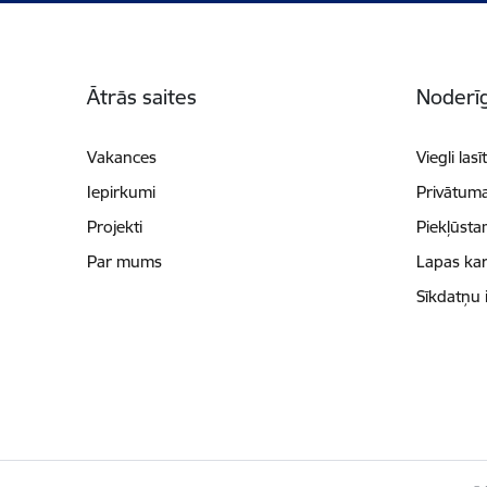
Kājene
Ātrās saites
Noderīg
Vakances
Viegli lasī
Iepirkumi
Privātuma
Projekti
Piekļūsta
Par mums
Lapas kar
Sīkdatņu 