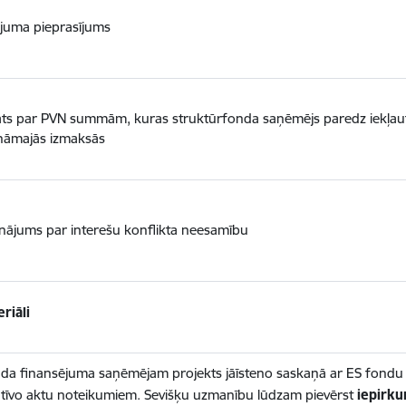
juma pieprasījums
ts par PVN summām, kuras struktūrfonda saņēmējs paredz iekļaut
ināmajās izmaksās
inājums par interešu konflikta neesamību
riāli
da finansējuma saņēmējam projekts jāīsteno saskaņā ar ES fondu v
tīvo aktu noteikumiem. Sevišķu uzmanību lūdzam pievērst
iepirk