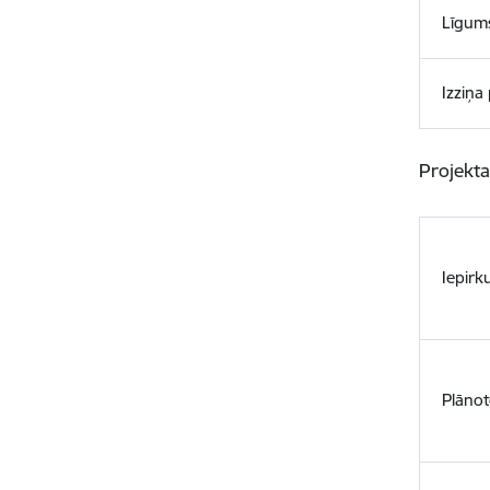
Līgum
Izziņa
Projekta
Iepirk
Plānot