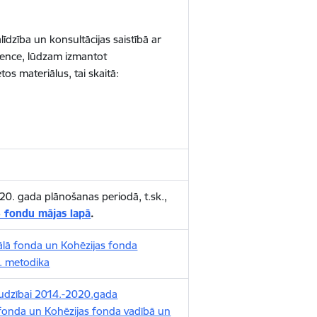
dzība un konsultācijas saistībā ar
tence, lūdzam izmantot
tos materiālus, tai skaitā:
20. gada plānošanas periodā, t.sk.,
 fondu mājas lapā
.
iālā fonda un Kohēzijas fonda
. metodika
udzībai 2014.-2020.gada
 fonda un Kohēzijas fonda vadībā un