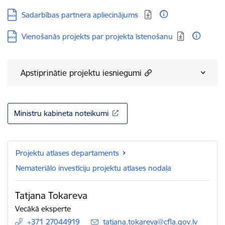
Lejupielādēt:
Sadarbības partnera apliecinājums
Lejupielādēt:
Vienošanās projekts par projekta īstenošanu
Apstiprinātie projektu iesniegumi
Ministru kabineta noteikumi
Projektu atlases departaments
Nemateriālo investīciju projektu atlases nodaļa
Tatjana Tokareva
Vecākā eksperte
+371 27044919
E-pasts:
tatjana.tokareva@cfla.gov.lv