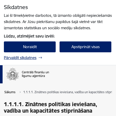
Pāriet uz lapas saturu
Sīkdatnes
Spied
lai meklētu
Enter
Lai šī tīmekļvietne darbotos, tā izmanto obligāti nepieciešamās
sīkdatnes. Ar Jūsu piekrišanu papildus šajā vietnē var tikt
izmantotas statistikas un sociālo mediju sīkdatnes.
Lūdzu, atzīmējiet savu izvēli:
Noraidīt
Apstiprināt visas
Pārvaldīt sīkdatnes
Sākums
1.1.1.1. Zinātnes politikas ieviešana, vadība un kapacitātes stiprin
1.1.1.1. Zinātnes politikas ieviešana,
vadība un kapacitātes stiprināšana