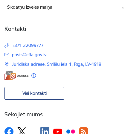
Sīkdatņu izvēles maiņa
Kontakti
+371 22099777
E-pasts:
pasts@cfla.gov.lv
Juridiskā adrese: Smilšu iela 1, Rīga, LV-1919
Visi kontakti
Sekojiet mums