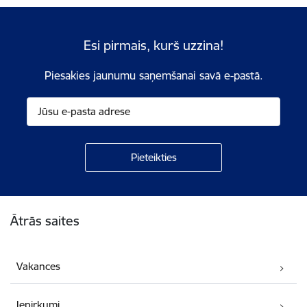
Esi pirmais, kurš uzzina!
Piesakies jaunumu saņemšanai savā e-pastā.
Kājene
Ātrās saites
Vakances
Iepirkumi