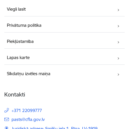
Viegli lasīt
Privātuma politika
Piekļūstamība
Lapas karte
Sīkdatņu izvēles maiņa
Kontakti
+371 22099777
E-pasts:
pasts@cfla.gov.lv
Juridiskā adrese: Smilšu iela 1, Rīga, LV-1919