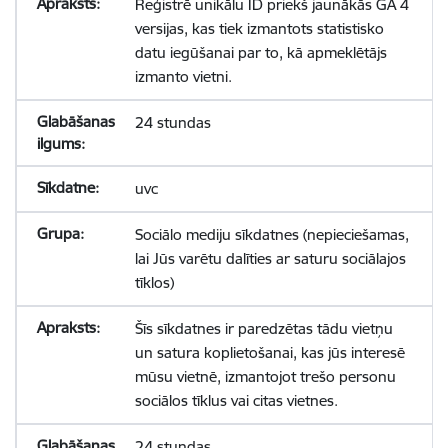
Reģistrē unikālu ID priekš jaunākās GA 4
versijas, kas tiek izmantots statistisko
datu iegūšanai par to, kā apmeklētājs
izmanto vietni.
24 stundas
uvc
Sociālo mediju sīkdatnes (nepieciešamas,
lai Jūs varētu dalīties ar saturu sociālajos
tīklos)
Šīs sīkdatnes ir paredzētas tādu vietņu
un satura koplietošanai, kas jūs interesē
mūsu vietnē, izmantojot trešo personu
sociālos tīklus vai citas vietnes.
24 stundas