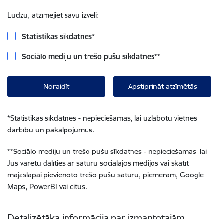
Lūdzu, atzīmējiet savu izvēli:
Statistikas sīkdatnes
*
Sociālo mediju un trešo pušu sīkdatnes
**
Noraidīt
Apstiprināt atzīmētās
*
Statistikas sīkdatnes - nepieciešamas, lai uzlabotu vietnes
darbību un pakalpojumus.
**
Sociālo mediju un trešo pušu sīkdatnes - nepieciešamas, lai
Jūs varētu dalīties ar saturu sociālajos medijos vai skatīt
mājaslapai pievienoto trešo pušu saturu, piemēram, Google
Maps, PowerBI vai citus.
Detalizētāka informācija par izmantotajām