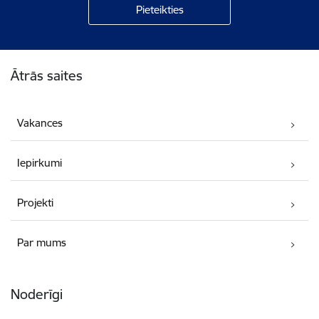
Kājene
Ātrās saites
Vakances
Iepirkumi
Projekti
Par mums
Noderīgi