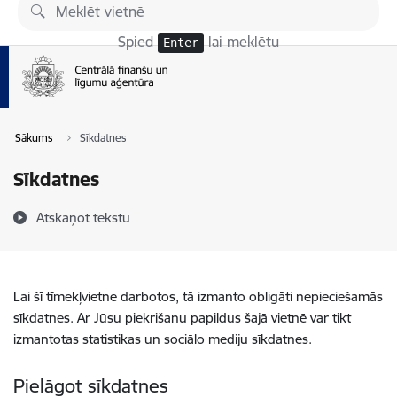
Pāriet uz lapas saturu
Spied
lai meklētu
Enter
Sākums
Sīkdatnes
Sīkdatnes
Atskaņot tekstu
Lai šī tīmekļvietne darbotos, tā izmanto obligāti nepieciešamās
sīkdatnes. Ar Jūsu piekrišanu papildus šajā vietnē var tikt
izmantotas statistikas un sociālo mediju sīkdatnes.
Pielāgot sīkdatnes