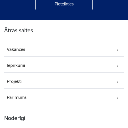
Kājene
Ātrās saites
Vakances
Iepirkumi
Projekti
Par mums
Noderīgi