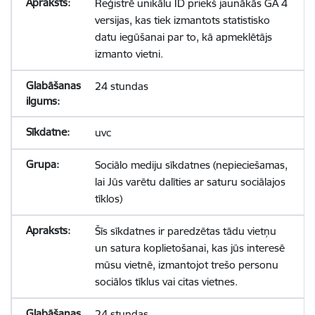
Reģistrē unikālu ID priekš jaunākās GA 4
versijas, kas tiek izmantots statistisko
datu iegūšanai par to, kā apmeklētājs
izmanto vietni.
24 stundas
uvc
Sociālo mediju sīkdatnes (nepieciešamas,
lai Jūs varētu dalīties ar saturu sociālajos
tīklos)
Šīs sīkdatnes ir paredzētas tādu vietņu
un satura koplietošanai, kas jūs interesē
mūsu vietnē, izmantojot trešo personu
sociālos tīklus vai citas vietnes.
24 stundas