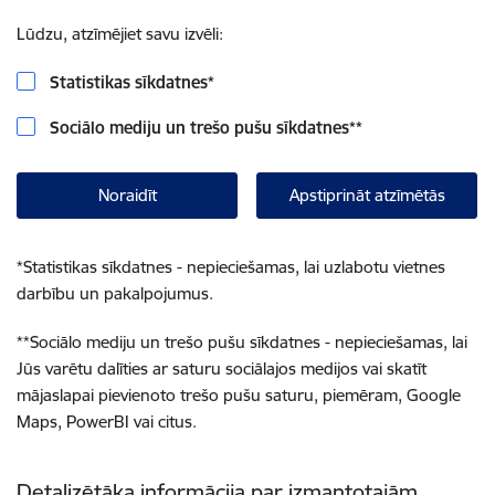
Lūdzu, atzīmējiet savu izvēli:
Statistikas sīkdatnes
*
Sociālo mediju un trešo pušu sīkdatnes
**
Noraidīt
Apstiprināt atzīmētās
*
Statistikas sīkdatnes - nepieciešamas, lai uzlabotu vietnes
darbību un pakalpojumus.
**
Sociālo mediju un trešo pušu sīkdatnes - nepieciešamas, lai
Jūs varētu dalīties ar saturu sociālajos medijos vai skatīt
mājaslapai pievienoto trešo pušu saturu, piemēram, Google
Maps, PowerBI vai citus.
Detalizētāka informācija par izmantotajām