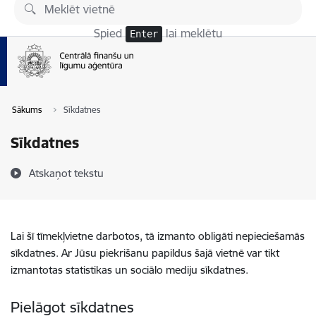
Pāriet uz lapas saturu
Spied
lai meklētu
Enter
Sākums
Sīkdatnes
Sīkdatnes
Atskaņot tekstu
Lai šī tīmekļvietne darbotos, tā izmanto obligāti nepieciešamās
sīkdatnes. Ar Jūsu piekrišanu papildus šajā vietnē var tikt
izmantotas statistikas un sociālo mediju sīkdatnes.
Pielāgot sīkdatnes