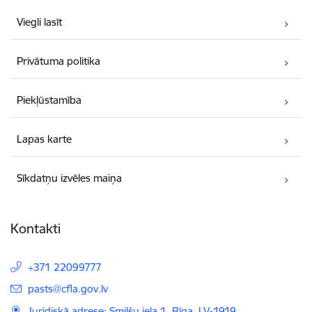
Viegli lasīt
Privātuma politika
Piekļūstamība
Lapas karte
Sīkdatņu izvēles maiņa
Kontakti
+371 22099777
E-pasts:
pasts@cfla.gov.lv
Juridiskā adrese: Smilšu iela 1, Rīga, LV-1919