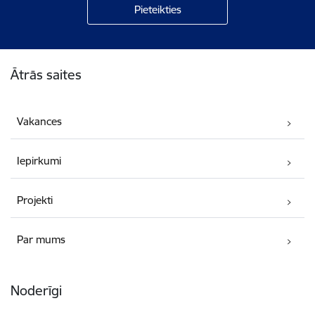
Kājene
Ātrās saites
Vakances
Iepirkumi
Projekti
Par mums
Noderīgi