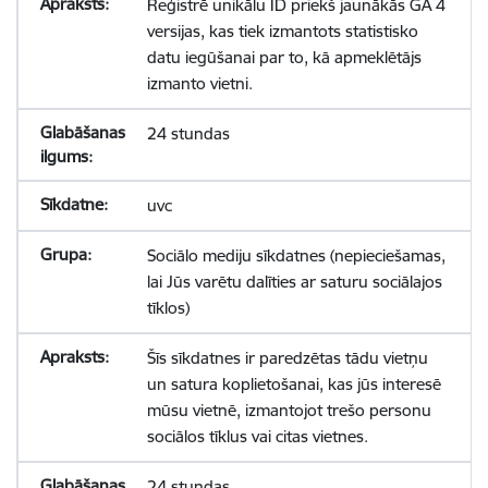
Reģistrē unikālu ID priekš jaunākās GA 4
versijas, kas tiek izmantots statistisko
datu iegūšanai par to, kā apmeklētājs
izmanto vietni.
24 stundas
uvc
Sociālo mediju sīkdatnes (nepieciešamas,
lai Jūs varētu dalīties ar saturu sociālajos
tīklos)
Šīs sīkdatnes ir paredzētas tādu vietņu
un satura koplietošanai, kas jūs interesē
mūsu vietnē, izmantojot trešo personu
sociālos tīklus vai citas vietnes.
24 stundas