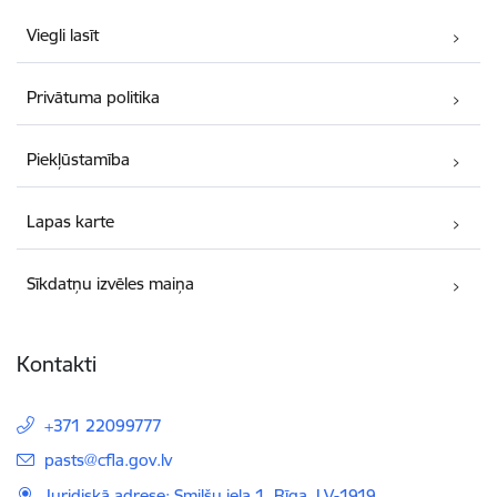
Viegli lasīt
Privātuma politika
Piekļūstamība
Lapas karte
Sīkdatņu izvēles maiņa
Kontakti
+371 22099777
E-pasts:
pasts@cfla.gov.lv
Juridiskā adrese: Smilšu iela 1, Rīga, LV-1919