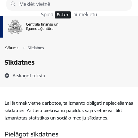
Pāriet uz lapas saturu
Spied
lai meklētu
Enter
Sākums
Sīkdatnes
Sīkdatnes
Atskaņot tekstu
Lai šī tīmekļvietne darbotos, tā izmanto obligāti nepieciešamās
sīkdatnes. Ar Jūsu piekrišanu papildus šajā vietnē var tikt
izmantotas statistikas un sociālo mediju sīkdatnes.
Pielāgot sīkdatnes