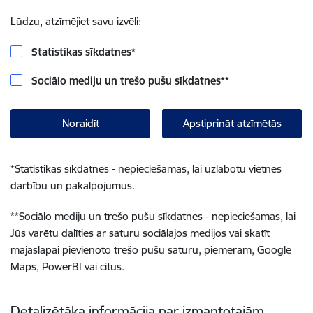
Lūdzu, atzīmējiet savu izvēli:
Statistikas sīkdatnes
*
Sociālo mediju un trešo pušu sīkdatnes
**
Noraidīt
Apstiprināt atzīmētās
*
Statistikas sīkdatnes - nepieciešamas, lai uzlabotu vietnes
darbību un pakalpojumus.
**
Sociālo mediju un trešo pušu sīkdatnes - nepieciešamas, lai
Jūs varētu dalīties ar saturu sociālajos medijos vai skatīt
mājaslapai pievienoto trešo pušu saturu, piemēram, Google
Maps, PowerBI vai citus.
Detalizētāka informācija par izmantotajām