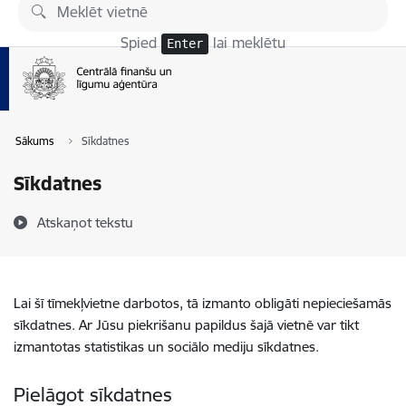
Pāriet uz lapas saturu
Spied
lai meklētu
Enter
Sākums
Sīkdatnes
Sīkdatnes
Atskaņot tekstu
Lai šī tīmekļvietne darbotos, tā izmanto obligāti nepieciešamās
sīkdatnes. Ar Jūsu piekrišanu papildus šajā vietnē var tikt
izmantotas statistikas un sociālo mediju sīkdatnes.
Pielāgot sīkdatnes