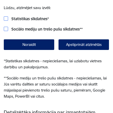
Lūdzu, atzīmējiet savu izvēli:
Statistikas sīkdatnes
*
Sociālo mediju un trešo pušu sīkdatnes
**
Noraidīt
Apstiprināt atzīmētās
*
Statistikas sīkdatnes - nepieciešamas, lai uzlabotu vietnes
darbību un pakalpojumus.
**
Sociālo mediju un trešo pušu sīkdatnes - nepieciešamas, lai
Jūs varētu dalīties ar saturu sociālajos medijos vai skatīt
mājaslapai pievienoto trešo pušu saturu, piemēram, Google
Maps, PowerBI vai citus.
Detalizētāka informācija par izmantotajām