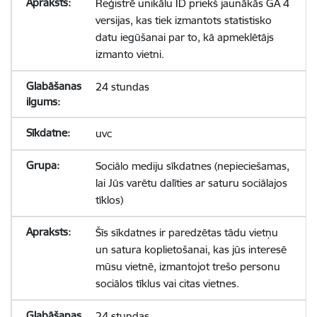
Reģistrē unikālu ID priekš jaunākās GA 4
versijas, kas tiek izmantots statistisko
datu iegūšanai par to, kā apmeklētājs
izmanto vietni.
24 stundas
uvc
Sociālo mediju sīkdatnes (nepieciešamas,
lai Jūs varētu dalīties ar saturu sociālajos
tīklos)
Šīs sīkdatnes ir paredzētas tādu vietņu
un satura koplietošanai, kas jūs interesē
mūsu vietnē, izmantojot trešo personu
sociālos tīklus vai citas vietnes.
24 stundas