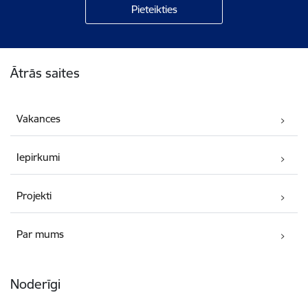
Kājene
Ātrās saites
Vakances
Iepirkumi
Projekti
Par mums
Noderīgi