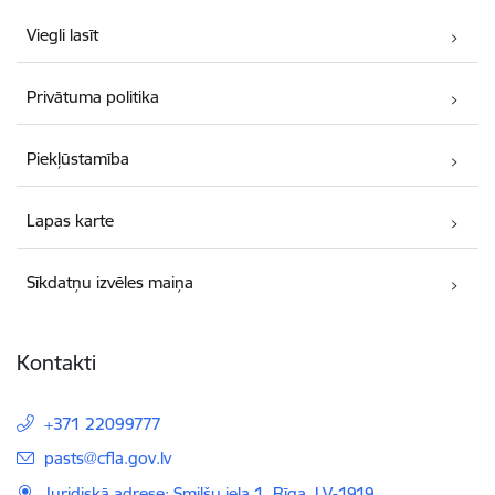
Viegli lasīt
Privātuma politika
Piekļūstamība
Lapas karte
Sīkdatņu izvēles maiņa
Kontakti
+371 22099777
E-pasts:
pasts@cfla.gov.lv
Juridiskā adrese: Smilšu iela 1, Rīga, LV-1919