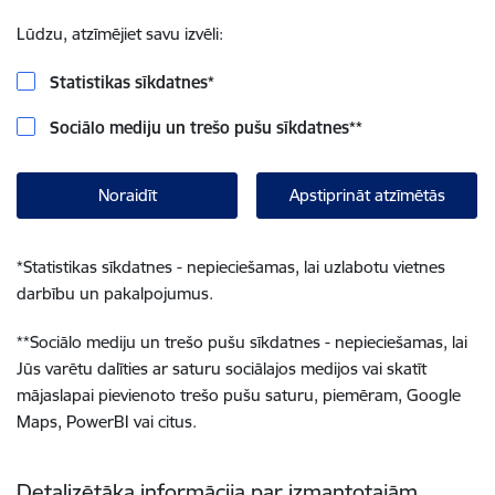
Lūdzu, atzīmējiet savu izvēli:
Statistikas sīkdatnes
*
Sociālo mediju un trešo pušu sīkdatnes
**
Noraidīt
Apstiprināt atzīmētās
*
Statistikas sīkdatnes - nepieciešamas, lai uzlabotu vietnes
darbību un pakalpojumus.
**
Sociālo mediju un trešo pušu sīkdatnes - nepieciešamas, lai
Jūs varētu dalīties ar saturu sociālajos medijos vai skatīt
mājaslapai pievienoto trešo pušu saturu, piemēram, Google
Maps, PowerBI vai citus.
Detalizētāka informācija par izmantotajām