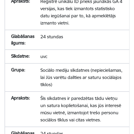
Reģistrē unikālu ID priekš jaunākās GA 4
versijas, kas tiek izmantots statistisko
datu iegūšanai par to, kā apmeklētājs
izmanto vietni.
24 stundas
uvc
Sociālo mediju sīkdatnes (nepieciešamas,
lai Jūs varētu dalīties ar saturu sociālajos
tīklos)
Šīs sīkdatnes ir paredzētas tādu vietņu
un satura koplietošanai, kas jūs interesē
mūsu vietnē, izmantojot trešo personu
sociālos tīklus vai citas vietnes.
24 stundas