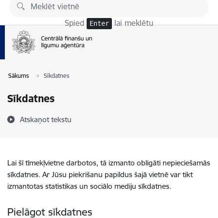
Pāriet uz lapas saturu
Spied
lai meklētu
Enter
Sākums
Sīkdatnes
Sīkdatnes
Atskaņot tekstu
Lai šī tīmekļvietne darbotos, tā izmanto obligāti nepieciešamās
sīkdatnes. Ar Jūsu piekrišanu papildus šajā vietnē var tikt
izmantotas statistikas un sociālo mediju sīkdatnes.
Pielāgot sīkdatnes