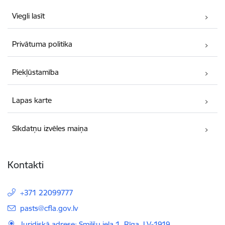
Viegli lasīt
Privātuma politika
Piekļūstamība
Lapas karte
Sīkdatņu izvēles maiņa
Kontakti
+371 22099777
E-pasts:
pasts@cfla.gov.lv
Juridiskā adrese: Smilšu iela 1, Rīga, LV-1919