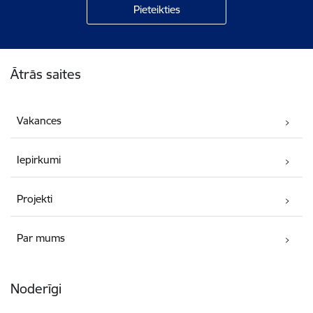
Kājene
Ātrās saites
Vakances
Iepirkumi
Projekti
Par mums
Noderīgi