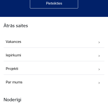
Kājene
Ātrās saites
Vakances
Iepirkumi
Projekti
Par mums
Noderīgi