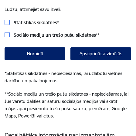
Lūdzu, atzīmējiet savu izvēli:
Statistikas sīkdatnes
*
Sociālo mediju un trešo pušu sīkdatnes
**
Noraidīt
Apstiprināt atzīmētās
*
Statistikas sīkdatnes - nepieciešamas, lai uzlabotu vietnes
darbību un pakalpojumus.
**
Sociālo mediju un trešo pušu sīkdatnes - nepieciešamas, lai
Jūs varētu dalīties ar saturu sociālajos medijos vai skatīt
mājaslapai pievienoto trešo pušu saturu, piemēram, Google
Maps, PowerBI vai citus.
Detalizētāka informācija par izmantotajām