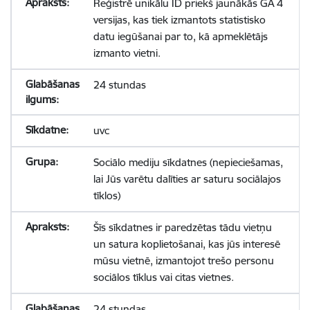
Reģistrē unikālu ID priekš jaunākās GA 4
versijas, kas tiek izmantots statistisko
datu iegūšanai par to, kā apmeklētājs
izmanto vietni.
24 stundas
uvc
Sociālo mediju sīkdatnes (nepieciešamas,
lai Jūs varētu dalīties ar saturu sociālajos
tīklos)
Šīs sīkdatnes ir paredzētas tādu vietņu
un satura koplietošanai, kas jūs interesē
mūsu vietnē, izmantojot trešo personu
sociālos tīklus vai citas vietnes.
24 stundas