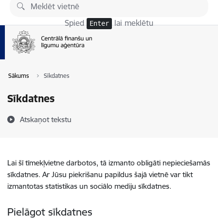
Pāriet uz lapas saturu
Spied
lai meklētu
Enter
Sākums
Sīkdatnes
Sīkdatnes
Atskaņot tekstu
Lai šī tīmekļvietne darbotos, tā izmanto obligāti nepieciešamās
sīkdatnes. Ar Jūsu piekrišanu papildus šajā vietnē var tikt
izmantotas statistikas un sociālo mediju sīkdatnes.
Pielāgot sīkdatnes