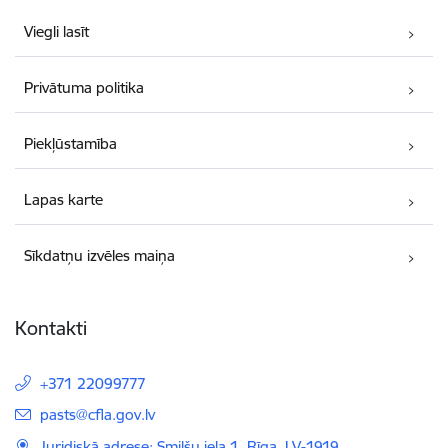
Viegli lasīt
Privātuma politika
Piekļūstamība
Lapas karte
Sīkdatņu izvēles maiņa
Kontakti
+371 22099777
E-pasts:
pasts@cfla.gov.lv
Juridiskā adrese: Smilšu iela 1, Rīga, LV-1919