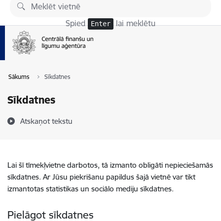
Pāriet uz lapas saturu
Spied
lai meklētu
Enter
Sākums
Sīkdatnes
Sīkdatnes
Atskaņot tekstu
Lai šī tīmekļvietne darbotos, tā izmanto obligāti nepieciešamās
sīkdatnes. Ar Jūsu piekrišanu papildus šajā vietnē var tikt
izmantotas statistikas un sociālo mediju sīkdatnes.
Pielāgot sīkdatnes