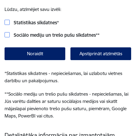
Lūdzu, atzīmējiet savu izvēli:
Statistikas sīkdatnes
*
Sociālo mediju un trešo pušu sīkdatnes
**
Noraidīt
Apstiprināt atzīmētās
*
Statistikas sīkdatnes - nepieciešamas, lai uzlabotu vietnes
darbību un pakalpojumus.
**
Sociālo mediju un trešo pušu sīkdatnes - nepieciešamas, lai
Jūs varētu dalīties ar saturu sociālajos medijos vai skatīt
mājaslapai pievienoto trešo pušu saturu, piemēram, Google
Maps, PowerBI vai citus.
Detalizētāka informācija par izmantotajām