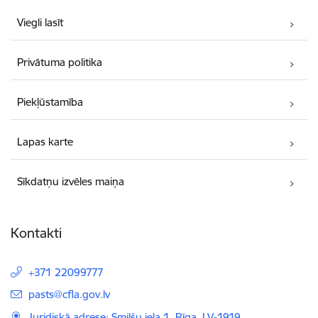
Viegli lasīt
Privātuma politika
Piekļūstamība
Lapas karte
Sīkdatņu izvēles maiņa
Kontakti
+371 22099777
E-pasts:
pasts@cfla.gov.lv
Juridiskā adrese: Smilšu iela 1, Rīga, LV-1919