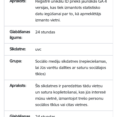
Reģistrē unikālu ID priekš jaunākās GA 4
versijas, kas tiek izmantots statistisko
datu iegūšanai par to, kā apmeklētājs
izmanto vietni.
24 stundas
uvc
Sociālo mediju sīkdatnes (nepieciešamas,
lai Jūs varētu dalīties ar saturu sociālajos
tīklos)
Šīs sīkdatnes ir paredzētas tādu vietņu
un satura koplietošanai, kas jūs interesē
mūsu vietnē, izmantojot trešo personu
sociālos tīklus vai citas vietnes.
24 stundas