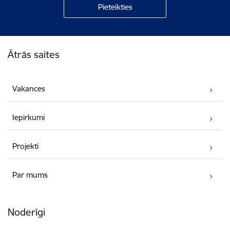
Kājene
Ātrās saites
Vakances
Iepirkumi
Projekti
Par mums
Noderīgi