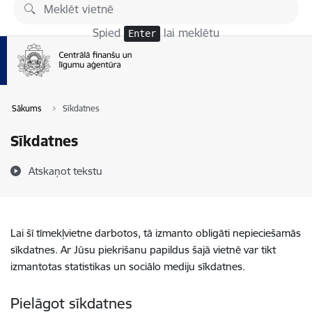
Pāriet uz lapas saturu
Spied
lai meklētu
Enter
Sākums
Sīkdatnes
Sīkdatnes
Atskaņot tekstu
Lai šī tīmekļvietne darbotos, tā izmanto obligāti nepieciešamās
sīkdatnes. Ar Jūsu piekrišanu papildus šajā vietnē var tikt
izmantotas statistikas un sociālo mediju sīkdatnes.
Pielāgot sīkdatnes