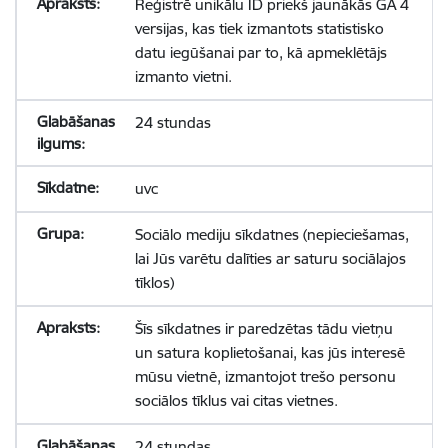
Reģistrē unikālu ID priekš jaunākās GA 4
versijas, kas tiek izmantots statistisko
datu iegūšanai par to, kā apmeklētājs
izmanto vietni.
24 stundas
uvc
Sociālo mediju sīkdatnes (nepieciešamas,
lai Jūs varētu dalīties ar saturu sociālajos
tīklos)
Šīs sīkdatnes ir paredzētas tādu vietņu
un satura koplietošanai, kas jūs interesē
mūsu vietnē, izmantojot trešo personu
sociālos tīklus vai citas vietnes.
24 stundas