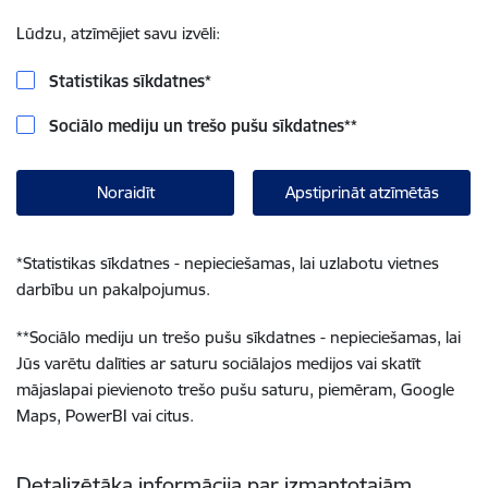
Lūdzu, atzīmējiet savu izvēli:
Statistikas sīkdatnes
*
Sociālo mediju un trešo pušu sīkdatnes
**
Noraidīt
Apstiprināt atzīmētās
*
Statistikas sīkdatnes - nepieciešamas, lai uzlabotu vietnes
darbību un pakalpojumus.
**
Sociālo mediju un trešo pušu sīkdatnes - nepieciešamas, lai
Jūs varētu dalīties ar saturu sociālajos medijos vai skatīt
mājaslapai pievienoto trešo pušu saturu, piemēram, Google
Maps, PowerBI vai citus.
Detalizētāka informācija par izmantotajām