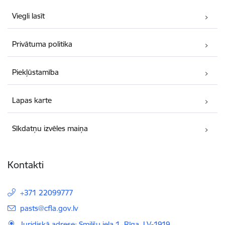
Viegli lasīt
Privātuma politika
Piekļūstamība
Lapas karte
Sīkdatņu izvēles maiņa
Kontakti
+371 22099777
E-pasts:
pasts@cfla.gov.lv
Juridiskā adrese: Smilšu iela 1, Rīga, LV-1919