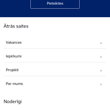
Kājene
Ātrās saites
Vakances
Iepirkumi
Projekti
Par mums
Noderīgi