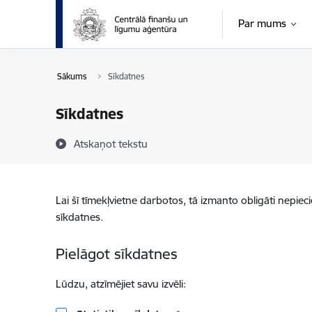
Pāriet uz lapas saturu
Par mums
Sākums
Sīkdatnes
Sīkdatnes
Atskaņot tekstu
Lai šī tīmekļvietne darbotos, tā izmanto obligāti nepiec
sīkdatnes.
Pielāgot sīkdatnes
Lūdzu, atzīmējiet savu izvēli: