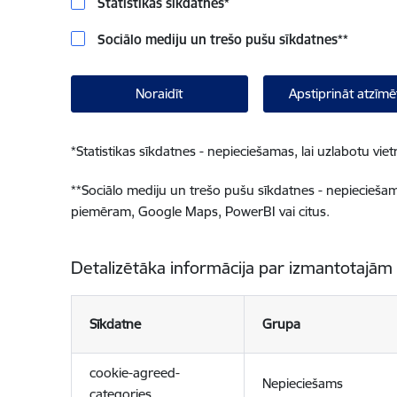
Statistikas sīkdatnes
*
Sociālo mediju un trešo pušu sīkdatnes
**
Noraidīt
Apstiprināt atzīmē
*
Statistikas sīkdatnes - nepieciešamas, lai uzlabotu v
**
Sociālo mediju un trešo pušu sīkdatnes - nepieciešamas
piemēram, Google Maps, PowerBI vai citus.
Detalizētāka informācija par izmantotajām
Sīkdatne
Grupa
cookie-agreed-
Nepieciešams
categories