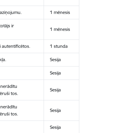
 paziņojumu.
1 mēnesis
otājs ir
1 mēnesis
 autentificētos.
1 stunda
kļa.
Sesija
Sesija
 nerādītu
Sesija
ēruši tos.
 nerādītu
Sesija
ēruši tos.
Sesija