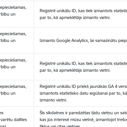
nepieciešamas,
Reģistrē unikālu ID, kas tiek izmantots statist
arbību un
par to, kā apmeklētājs izmanto vietni.
nepieciešamas,
arbību un
Izmanto Google Analytics, lai samazinātu piep
nepieciešamas,
Reģistrē unikālu ID, kas tiek izmantots statist
arbību un
par to, kā apmeklētājs izmanto vietni.
nepieciešamas,
Reģistrē unikālu ID priekš jaunākās GA 4 versij
arbību un
izmantots statistisko datu iegūšanai par to, k
izmanto vietni.
es
Šīs sīkdatnes ir paredzētas tādu vietņu un sat
varētu dalīties
kas jūs interesē mūsu vietnē, izmantojot treš
los)
tīklus vai citas vietnes.