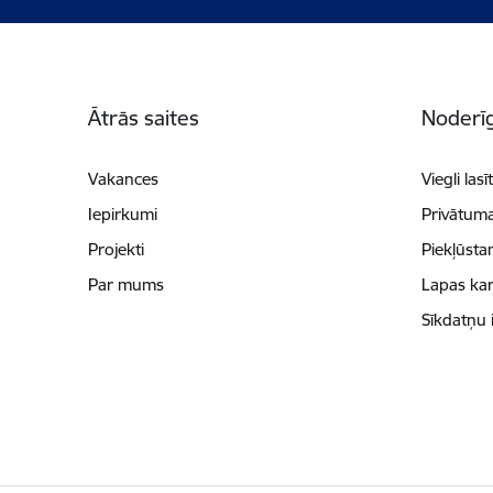
Kājene
Ātrās saites
Noderīg
Vakances
Viegli lasī
Iepirkumi
Privātuma
Projekti
Piekļūsta
Par mums
Lapas kar
Sīkdatņu 