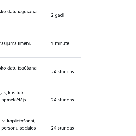
isko datu iegūšanai
2 gadi
rasījuma līmeni.
1 minūte
isko datu iegūšanai
24 stundas
as, kas tiek
ā apmeklētājs
24 stundas
ura koplietošanai,
o personu sociālos
24 stundas