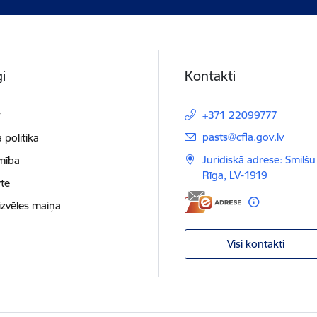
i
Kontakti
t
+371 22099777
E-pasts:
pasts@cfla.gov.lv
 politika
Juridiskā adrese: Smilšu 
mība
Rīga, LV-1919
te
izvēles maiņa
Visi kontakti