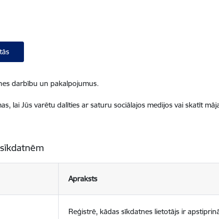
tās
ietnes darbību un pakalpojumus.
, lai Jūs varētu dalīties ar saturu sociālajos medijos vai skatīt mā
 sīkdatnēm
Apraksts
Reģistrē, kādas sīkdatnes lietotājs ir apstiprinā