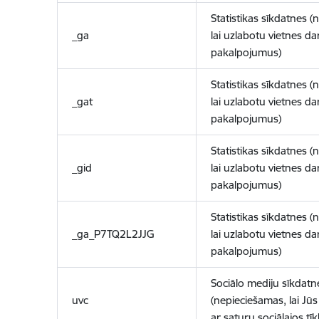
Statistikas sīkdatnes (
_ga
lai uzlabotu vietnes d
pakalpojumus)
Statistikas sīkdatnes (
_gat
lai uzlabotu vietnes d
pakalpojumus)
Statistikas sīkdatnes (
_gid
lai uzlabotu vietnes d
pakalpojumus)
Statistikas sīkdatnes (
_ga_P7TQ2L2JJG
lai uzlabotu vietnes d
pakalpojumus)
Sociālo mediju sīkdatn
uvc
(nepieciešamas, lai Jūs 
ar saturu sociālajos tīk