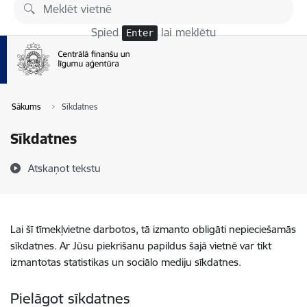
Pāriet uz lapas saturu
Spied
lai meklētu
Enter
Sākums
Sīkdatnes
Sīkdatnes
Atskaņot tekstu
Lai šī tīmekļvietne darbotos, tā izmanto obligāti nepieciešamās
sīkdatnes. Ar Jūsu piekrišanu papildus šajā vietnē var tikt
izmantotas statistikas un sociālo mediju sīkdatnes.
Pielāgot sīkdatnes