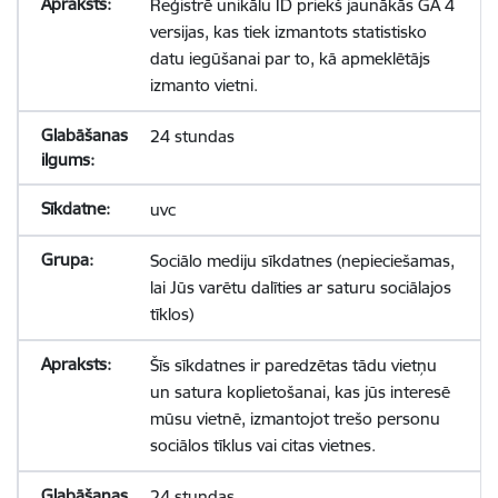
Reģistrē unikālu ID priekš jaunākās GA 4
versijas, kas tiek izmantots statistisko
datu iegūšanai par to, kā apmeklētājs
izmanto vietni.
24 stundas
uvc
Sociālo mediju sīkdatnes (nepieciešamas,
lai Jūs varētu dalīties ar saturu sociālajos
tīklos)
Šīs sīkdatnes ir paredzētas tādu vietņu
un satura koplietošanai, kas jūs interesē
mūsu vietnē, izmantojot trešo personu
sociālos tīklus vai citas vietnes.
24 stundas