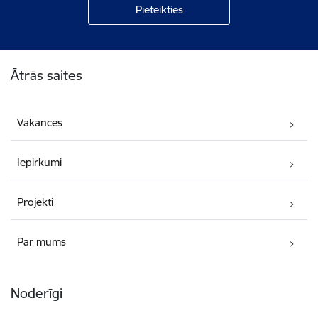
Kājene
Ātrās saites
Vakances
Iepirkumi
Projekti
Par mums
Noderīgi