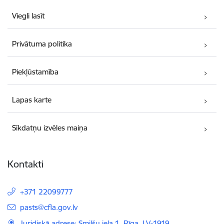
Viegli lasīt
Privātuma politika
Piekļūstamība
Lapas karte
Sīkdatņu izvēles maiņa
Kontakti
+371 22099777
E-pasts:
pasts@cfla.gov.lv
Juridiskā adrese: Smilšu iela 1, Rīga, LV-1919