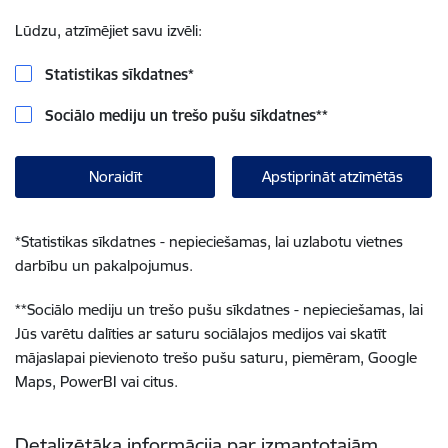
Lūdzu, atzīmējiet savu izvēli:
Statistikas sīkdatnes
*
Sociālo mediju un trešo pušu sīkdatnes
**
Noraidīt
Apstiprināt atzīmētās
*
Statistikas sīkdatnes - nepieciešamas, lai uzlabotu vietnes
darbību un pakalpojumus.
**
Sociālo mediju un trešo pušu sīkdatnes - nepieciešamas, lai
Jūs varētu dalīties ar saturu sociālajos medijos vai skatīt
mājaslapai pievienoto trešo pušu saturu, piemēram, Google
Maps, PowerBI vai citus.
Detalizētāka informācija par izmantotajām