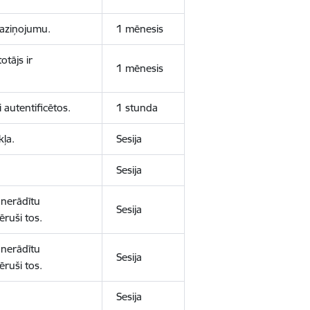
 paziņojumu.
1 mēnesis
otājs ir
1 mēnesis
 autentificētos.
1 stunda
kļa.
Sesija
Sesija
 nerādītu
Sesija
ēruši tos.
 nerādītu
Sesija
ēruši tos.
Sesija