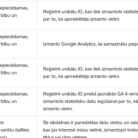
nepieciešamas,
Reģistrē unikālu ID, kas tiek izmantots statist
arbību un
par to, kā apmeklētājs izmanto vietni.
nepieciešamas,
arbību un
Izmanto Google Analytics, lai samazinātu piep
nepieciešamas,
Reģistrē unikālu ID, kas tiek izmantots statist
arbību un
par to, kā apmeklētājs izmanto vietni.
nepieciešamas,
Reģistrē unikālu ID priekš jaunākās GA 4 versij
arbību un
izmantots statistisko datu iegūšanai par to, k
izmanto vietni.
es
Šīs sīkdatnes ir paredzētas tādu vietņu un sat
varētu dalīties
kas jūs interesē mūsu vietnē, izmantojot treš
los)
tīklus vai citas vietnes.