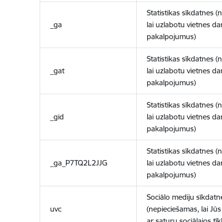
Statistikas sīkdatnes (
_ga
lai uzlabotu vietnes d
pakalpojumus)
Statistikas sīkdatnes (
_gat
lai uzlabotu vietnes d
pakalpojumus)
Statistikas sīkdatnes (
_gid
lai uzlabotu vietnes d
pakalpojumus)
Statistikas sīkdatnes (
_ga_P7TQ2L2JJG
lai uzlabotu vietnes d
pakalpojumus)
Sociālo mediju sīkdatn
uvc
(nepieciešamas, lai Jūs 
ar saturu sociālajos tīk