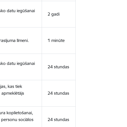
isko datu iegūšanai
2 gadi
rasījuma līmeni.
1 minūte
isko datu iegūšanai
24 stundas
as, kas tiek
ā apmeklētājs
24 stundas
ura koplietošanai,
o personu sociālos
24 stundas