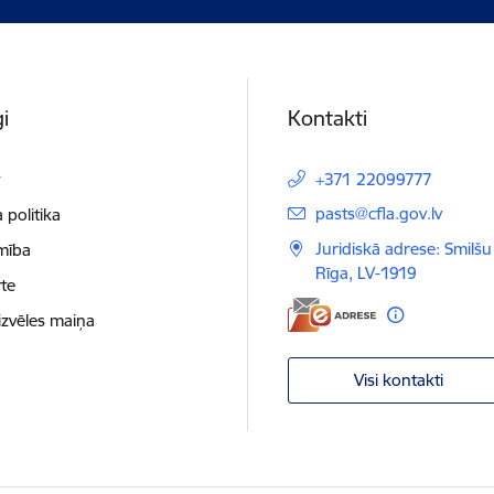
i
Kontakti
t
+371 22099777
E-pasts:
pasts@cfla.gov.lv
 politika
Juridiskā adrese: Smilšu 
mība
Rīga, LV-1919
te
izvēles maiņa
Visi kontakti