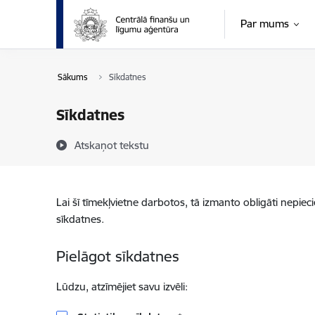
Pāriet uz lapas saturu
Par mums
Sākums
Sīkdatnes
Sīkdatnes
Atskaņot tekstu
Lai šī tīmekļvietne darbotos, tā izmanto obligāti nepiec
sīkdatnes.
Pielāgot sīkdatnes
Lūdzu, atzīmējiet savu izvēli: