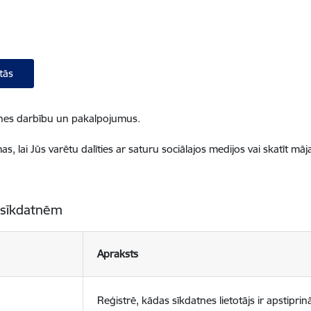
tās
ietnes darbību un pakalpojumus.
, lai Jūs varētu dalīties ar saturu sociālajos medijos vai skatīt mā
 sīkdatnēm
Apraksts
Reģistrē, kādas sīkdatnes lietotājs ir apstiprinā