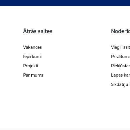
Kājene
Ātrās saites
Noderīg
Vakances
Viegli lasī
Iepirkumi
Privātuma
Projekti
Piekļūsta
Par mums
Lapas kar
Sīkdatņu 