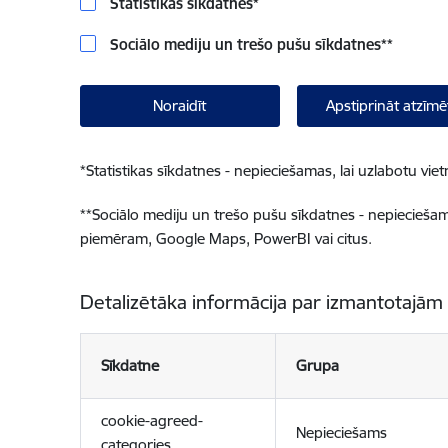
Statistikas sīkdatnes
*
Sociālo mediju un trešo pušu sīkdatnes
**
Noraidīt
Apstiprināt atzīmē
*
Statistikas sīkdatnes - nepieciešamas, lai uzlabotu v
**
Sociālo mediju un trešo pušu sīkdatnes - nepieciešamas
piemēram, Google Maps, PowerBI vai citus.
Detalizētāka informācija par izmantotajām
Sīkdatne
Grupa
cookie-agreed-
Nepieciešams
categories