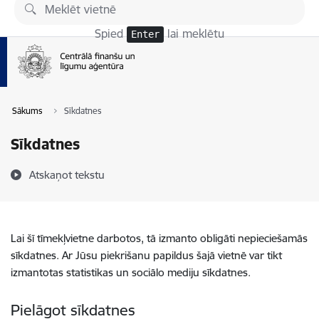
Pāriet uz lapas saturu
Spied
lai meklētu
Enter
Sākums
Sīkdatnes
Sīkdatnes
Atskaņot tekstu
Lai šī tīmekļvietne darbotos, tā izmanto obligāti nepieciešamās
sīkdatnes. Ar Jūsu piekrišanu papildus šajā vietnē var tikt
izmantotas statistikas un sociālo mediju sīkdatnes.
Pielāgot sīkdatnes