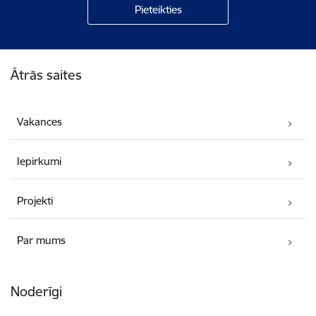
Kājene
Ātrās saites
Vakances
Iepirkumi
Projekti
Par mums
Noderīgi