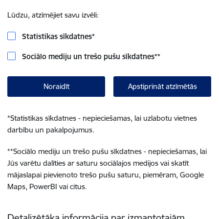
Lūdzu, atzīmējiet savu izvēli:
Statistikas sīkdatnes
*
Sociālo mediju un trešo pušu sīkdatnes
**
Noraidīt
Apstiprināt atzīmētās
*
Statistikas sīkdatnes - nepieciešamas, lai uzlabotu vietnes
darbību un pakalpojumus.
**
Sociālo mediju un trešo pušu sīkdatnes - nepieciešamas, lai
Jūs varētu dalīties ar saturu sociālajos medijos vai skatīt
mājaslapai pievienoto trešo pušu saturu, piemēram, Google
Maps, PowerBI vai citus.
Detalizētāka informācija par izmantotajām