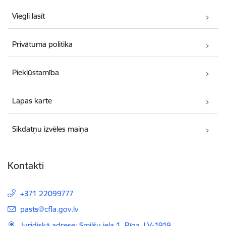
Viegli lasīt
Privātuma politika
Piekļūstamība
Lapas karte
Sīkdatņu izvēles maiņa
Kontakti
+371 22099777
E-pasts:
pasts@cfla.gov.lv
Juridiskā adrese: Smilšu iela 1, Rīga, LV-1919