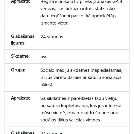
Reģistrē unikālu ID priekš jaunākās GA 4
versijas, kas tiek izmantots statistisko
datu iegūšanai par to, kā apmeklētājs
izmanto vietni.
24 stundas
uvc
Sociālo mediju sīkdatnes (nepieciešamas,
lai Jūs varētu dalīties ar saturu sociālajos
tīklos)
Šīs sīkdatnes ir paredzētas tādu vietņu
un satura koplietošanai, kas jūs interesē
mūsu vietnē, izmantojot trešo personu
sociālos tīklus vai citas vietnes.
24 stundas