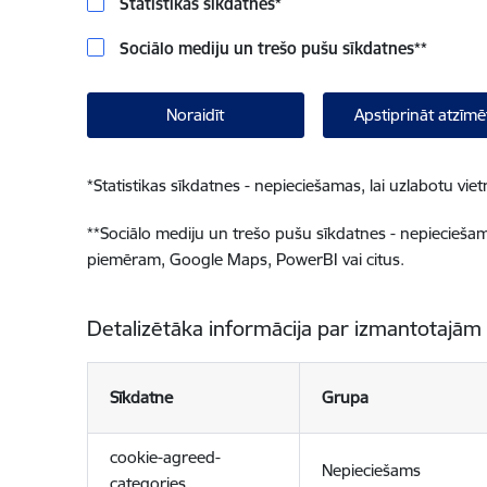
Statistikas sīkdatnes
*
Sociālo mediju un trešo pušu sīkdatnes
**
Noraidīt
Apstiprināt atzīmē
*
Statistikas sīkdatnes - nepieciešamas, lai uzlabotu v
**
Sociālo mediju un trešo pušu sīkdatnes - nepieciešamas
piemēram, Google Maps, PowerBI vai citus.
Detalizētāka informācija par izmantotajām
Sīkdatne
Grupa
cookie-agreed-
Nepieciešams
categories