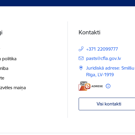
i
Kontakti
t
+371 22099777
E-pasts:
pasts@cfla.gov.lv
 politika
Juridiskā adrese: Smilšu 
mība
Rīga, LV-1919
te
izvēles maiņa
Visi kontakti