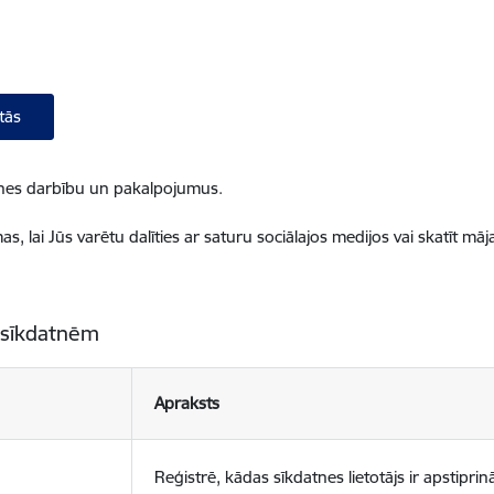
tās
ietnes darbību un pakalpojumus.
, lai Jūs varētu dalīties ar saturu sociālajos medijos vai skatīt mā
 sīkdatnēm
Apraksts
Reģistrē, kādas sīkdatnes lietotājs ir apstiprinā