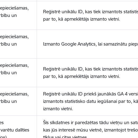
nepieciešamas,
Reģistrē unikālu ID, kas tiek izmantots statist
arbību un
par to, kā apmeklētājs izmanto vietni.
nepieciešamas,
arbību un
Izmanto Google Analytics, lai samazinātu piep
nepieciešamas,
Reģistrē unikālu ID, kas tiek izmantots statist
arbību un
par to, kā apmeklētājs izmanto vietni.
nepieciešamas,
Reģistrē unikālu ID priekš jaunākās GA 4 versij
arbību un
izmantots statistisko datu iegūšanai par to, k
izmanto vietni.
es
Šīs sīkdatnes ir paredzētas tādu vietņu un sat
varētu dalīties
kas jūs interesē mūsu vietnē, izmantojot treš
los)
tīklus vai citas vietnes.