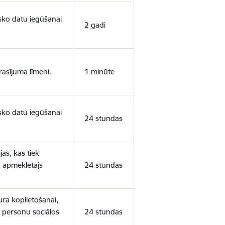
isko datu iegūšanai
2 gadi
rasījuma līmeni.
1 minūte
isko datu iegūšanai
24 stundas
as, kas tiek
ā apmeklētājs
24 stundas
ura koplietošanai,
o personu sociālos
24 stundas