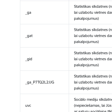
Statistikas sīkdatnes (
_ga
lai uzlabotu vietnes d
pakalpojumus)
Statistikas sīkdatnes (
_gat
lai uzlabotu vietnes d
pakalpojumus)
Statistikas sīkdatnes (
_gid
lai uzlabotu vietnes d
pakalpojumus)
Statistikas sīkdatnes (
_ga_P7TQ2L2JJG
lai uzlabotu vietnes d
pakalpojumus)
Sociālo mediju sīkdatn
uvc
(nepieciešamas, lai Jūs 
ar saturu sociālajos tīk