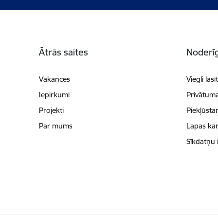
Kājene
Ātrās saites
Noderīg
Vakances
Viegli lasī
Iepirkumi
Privātuma
Projekti
Piekļūsta
Par mums
Lapas kar
Sīkdatņu 