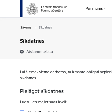
Pāriet uz lapas saturu
Par mums
Sākums
Sīkdatnes
Sīkdatnes
Atskaņot tekstu
Lai šī tīmekļvietne darbotos, tā izmanto obligāti nepiec
sīkdatnes.
Pielāgot sīkdatnes
Lūdzu, atzīmējiet savu izvēli: