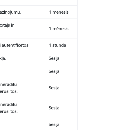
 paziņojumu.
1 mēnesis
otājs ir
1 mēnesis
 autentificētos.
1 stunda
kļa.
Sesija
Sesija
 nerādītu
Sesija
ēruši tos.
 nerādītu
Sesija
ēruši tos.
Sesija