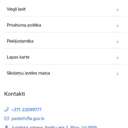
Viegli lasīt
Privātuma politika
Piekļūstamība
Lapas karte
Sīkdatņu izvēles maiņa
Kontakti
+371 22099777
E-pasts:
pasts@cfla.gov.lv
Juridiskā adrese: Smilšu iela 1, Rīga, LV-1919