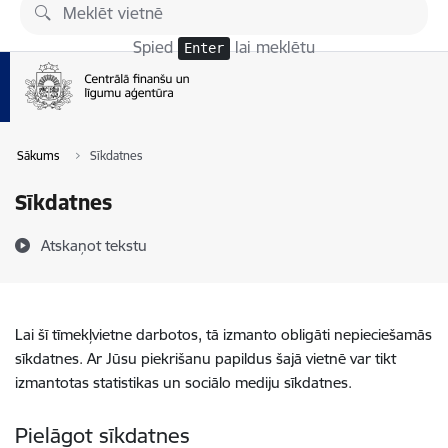
Pāriet uz lapas saturu
Spied
lai meklētu
Enter
Sākums
Sīkdatnes
Sīkdatnes
Atskaņot tekstu
Lai šī tīmekļvietne darbotos, tā izmanto obligāti nepieciešamās
sīkdatnes. Ar Jūsu piekrišanu papildus šajā vietnē var tikt
izmantotas statistikas un sociālo mediju sīkdatnes.
Pielāgot sīkdatnes