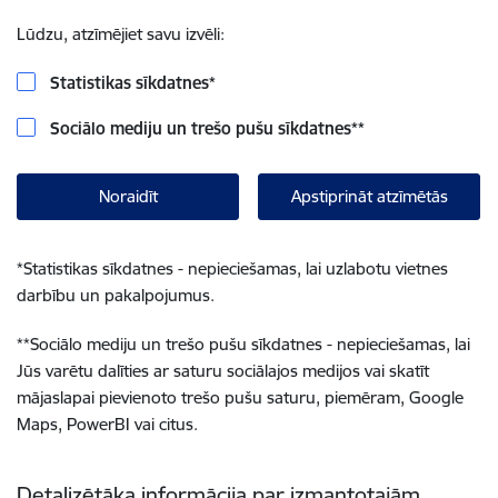
Lūdzu, atzīmējiet savu izvēli:
Statistikas sīkdatnes
*
Sociālo mediju un trešo pušu sīkdatnes
**
Noraidīt
Apstiprināt atzīmētās
*
Statistikas sīkdatnes - nepieciešamas, lai uzlabotu vietnes
darbību un pakalpojumus.
**
Sociālo mediju un trešo pušu sīkdatnes - nepieciešamas, lai
Jūs varētu dalīties ar saturu sociālajos medijos vai skatīt
mājaslapai pievienoto trešo pušu saturu, piemēram, Google
Maps, PowerBI vai citus.
Detalizētāka informācija par izmantotajām