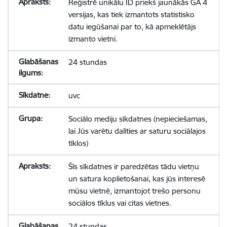
Reģistrē unikālu ID priekš jaunākās GA 4
versijas, kas tiek izmantots statistisko
datu iegūšanai par to, kā apmeklētājs
izmanto vietni.
24 stundas
uvc
Sociālo mediju sīkdatnes (nepieciešamas,
lai Jūs varētu dalīties ar saturu sociālajos
tīklos)
Šīs sīkdatnes ir paredzētas tādu vietņu
un satura koplietošanai, kas jūs interesē
mūsu vietnē, izmantojot trešo personu
sociālos tīklus vai citas vietnes.
24 stundas