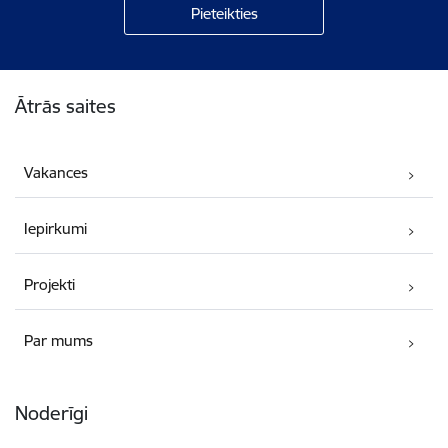
Kājene
Ātrās saites
Vakances
Iepirkumi
Projekti
Par mums
Noderīgi