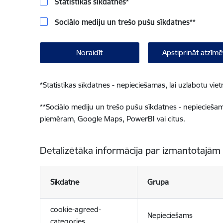
Statistikas sīkdatnes
*
Sociālo mediju un trešo pušu sīkdatnes
**
Noraidīt
Apstiprināt atzīmē
*
Statistikas sīkdatnes - nepieciešamas, lai uzlabotu v
**
Sociālo mediju un trešo pušu sīkdatnes - nepieciešamas
piemēram, Google Maps, PowerBI vai citus.
Detalizētāka informācija par izmantotajām
Sīkdatne
Grupa
cookie-agreed-
Nepieciešams
categories