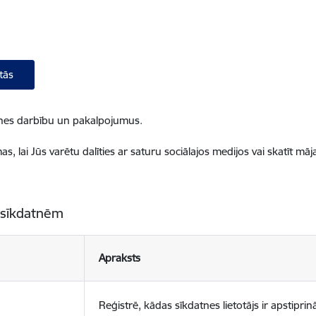
tās
ietnes darbību un pakalpojumus.
, lai Jūs varētu dalīties ar saturu sociālajos medijos vai skatīt mā
 sīkdatnēm
Apraksts
Reģistrē, kādas sīkdatnes lietotājs ir apstiprinā