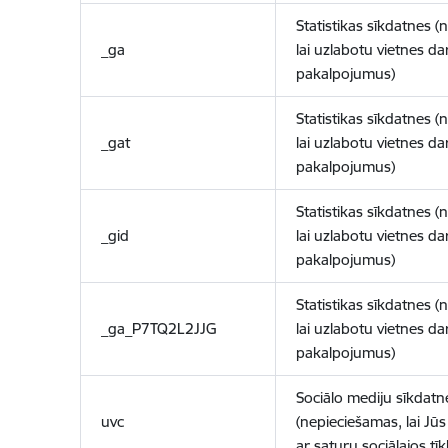
Statistikas sīkdatnes (
_ga
lai uzlabotu vietnes d
pakalpojumus)
Statistikas sīkdatnes (
_gat
lai uzlabotu vietnes d
pakalpojumus)
Statistikas sīkdatnes (
_gid
lai uzlabotu vietnes d
pakalpojumus)
Statistikas sīkdatnes (
_ga_P7TQ2L2JJG
lai uzlabotu vietnes d
pakalpojumus)
Sociālo mediju sīkdatn
uvc
(nepieciešamas, lai Jūs 
ar saturu sociālajos tīk