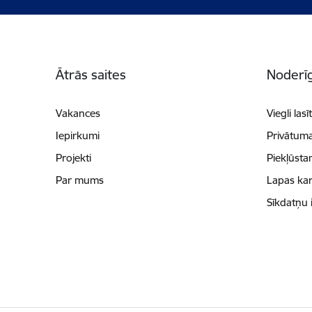
Kājene
Ātrās saites
Noderīg
Vakances
Viegli lasī
Iepirkumi
Privātuma
Projekti
Piekļūsta
Par mums
Lapas kar
Sīkdatņu 