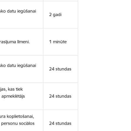
isko datu iegūšanai
2 gadi
rasījuma līmeni.
1 minūte
isko datu iegūšanai
24 stundas
as, kas tiek
ā apmeklētājs
24 stundas
ura koplietošanai,
o personu sociālos
24 stundas