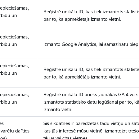
nepieciešamas,
Reģistrē unikālu ID, kas tiek izmantots statist
arbību un
par to, kā apmeklētājs izmanto vietni.
nepieciešamas,
arbību un
Izmanto Google Analytics, lai samazinātu piep
nepieciešamas,
Reģistrē unikālu ID, kas tiek izmantots statist
arbību un
par to, kā apmeklētājs izmanto vietni.
nepieciešamas,
Reģistrē unikālu ID priekš jaunākās GA 4 versij
arbību un
izmantots statistisko datu iegūšanai par to, k
izmanto vietni.
es
Šīs sīkdatnes ir paredzētas tādu vietņu un sat
varētu dalīties
kas jūs interesē mūsu vietnē, izmantojot treš
los)
tīklus vai citas vietnes.