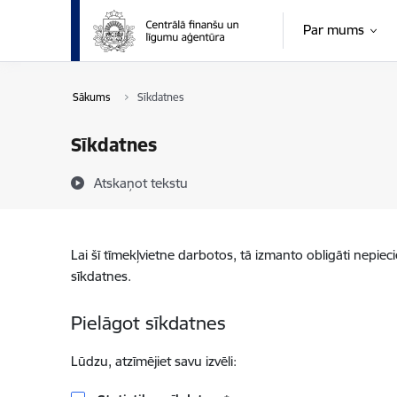
Pāriet uz lapas saturu
Par mums
Sākums
Sīkdatnes
Sīkdatnes
Atskaņot tekstu
Lai šī tīmekļvietne darbotos, tā izmanto obligāti nepiec
sīkdatnes.
Pielāgot sīkdatnes
Lūdzu, atzīmējiet savu izvēli: