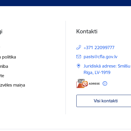
i
Kontakti
t
+371 22099777
E-pasts:
pasts@cfla.gov.lv
 politika
Juridiskā adrese: Smilšu 
mība
Rīga, LV-1919
te
izvēles maiņa
Visi kontakti