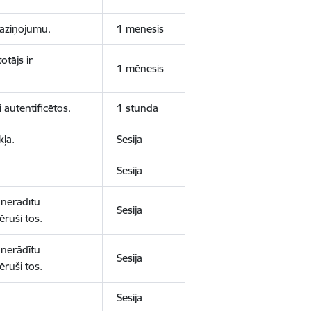
 paziņojumu.
1 mēnesis
otājs ir
1 mēnesis
 autentificētos.
1 stunda
kļa.
Sesija
Sesija
 nerādītu
Sesija
ēruši tos.
 nerādītu
Sesija
ēruši tos.
Sesija