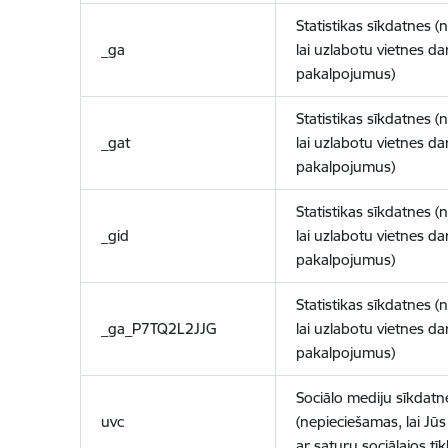
Statistikas sīkdatnes (
_ga
lai uzlabotu vietnes d
pakalpojumus)
Statistikas sīkdatnes (
_gat
lai uzlabotu vietnes d
pakalpojumus)
Statistikas sīkdatnes (
_gid
lai uzlabotu vietnes d
pakalpojumus)
Statistikas sīkdatnes (
_ga_P7TQ2L2JJG
lai uzlabotu vietnes d
pakalpojumus)
Sociālo mediju sīkdatn
uvc
(nepieciešamas, lai Jūs 
ar saturu sociālajos tīk