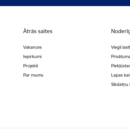
Kājene
Ātrās saites
Noderīg
Vakances
Viegli lasī
Iepirkumi
Privātuma
Projekti
Piekļūsta
Par mums
Lapas kar
Sīkdatņu 