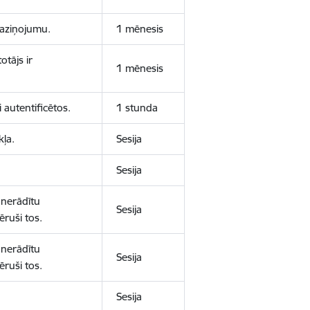
 paziņojumu.
1 mēnesis
otājs ir
1 mēnesis
 autentificētos.
1 stunda
kļa.
Sesija
Sesija
 nerādītu
Sesija
ēruši tos.
 nerādītu
Sesija
ēruši tos.
Sesija