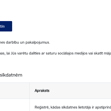
tās
ietnes darbību un pakalpojumus.
, lai Jūs varētu dalīties ar saturu sociālajos medijos vai skatīt mā
 sīkdatnēm
Apraksts
Reģistrē, kādas sīkdatnes lietotājs ir apstiprinā