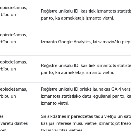
nepieciešamas,
Reģistrē unikālu ID, kas tiek izmantots statist
arbību un
par to, kā apmeklētājs izmanto vietni.
nepieciešamas,
arbību un
Izmanto Google Analytics, lai samazinātu piep
nepieciešamas,
Reģistrē unikālu ID, kas tiek izmantots statist
arbību un
par to, kā apmeklētājs izmanto vietni.
nepieciešamas,
Reģistrē unikālu ID priekš jaunākās GA 4 versij
arbību un
izmantots statistisko datu iegūšanai par to, k
izmanto vietni.
es
Šīs sīkdatnes ir paredzētas tādu vietņu un sat
varētu dalīties
kas jūs interesē mūsu vietnē, izmantojot treš
los)
tīklus vai citas vietnes.