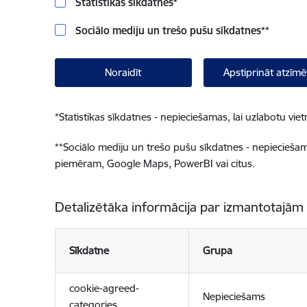
Statistikas sīkdatnes
*
Sociālo mediju un trešo pušu sīkdatnes
**
Noraidīt
Apstiprināt atzīmē
*
Statistikas sīkdatnes - nepieciešamas, lai uzlabotu v
**
Sociālo mediju un trešo pušu sīkdatnes - nepieciešamas
piemēram, Google Maps, PowerBI vai citus.
Detalizētāka informācija par izmantotajām
Sīkdatne
Grupa
cookie-agreed-
Nepieciešams
categories