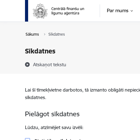
Pāriet uz lapas saturu
Par mums
Sākums
Sīkdatnes
Sīkdatnes
Atskaņot tekstu
Lai šī tīmekļvietne darbotos, tā izmanto obligāti nepiec
sīkdatnes.
Pielāgot sīkdatnes
Lūdzu, atzīmējiet savu izvēli: