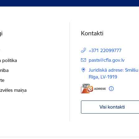
i
Kontakti
t
+371 22099777
E-pasts:
pasts@cfla.gov.lv
 politika
Juridiskā adrese: Smilšu 
mība
Rīga, LV-1919
te
izvēles maiņa
Visi kontakti