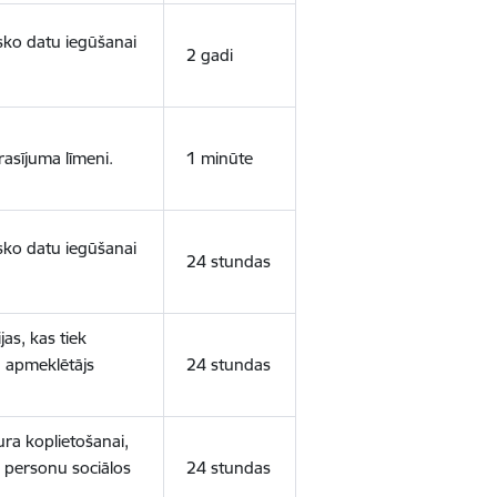
isko datu iegūšanai
2 gadi
rasījuma līmeni.
1 minūte
isko datu iegūšanai
24 stundas
as, kas tiek
ā apmeklētājs
24 stundas
ura koplietošanai,
o personu sociālos
24 stundas