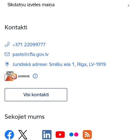
Sīkdatņu izvēles maiņa
Kontakti
+371 22099777
E-pasts:
pasts@cfla.gov.lv
Juridiskā adrese: Smilšu iela 1, Rīga, LV-1919
Visi kontakti
Sekojiet mums