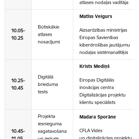
atlases nodaļas vadītāja
Matīss Veigurs
Būtiskākie
Aizsardzības ministrijas
10.05-
atlases
Eiropas Savienības
10.25
nosacījumi
kiberdrošības jautājumu
nodaļas sistēmanalītiķis
Krists Mediņš
Digitālā
Eiropas Digitālās
10.25-
brieduma
inovācijas centra
10.45
tests
Digitalizācijas projektu
klientu speciālists
Projekta
Madara Sporāne
iesnieguma
CFLA Vides
10.45-
sagatavošana
un digitalizācijas projektu
11.05
un ieskats