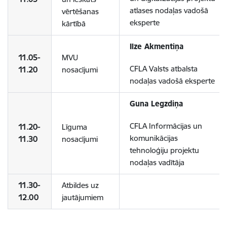
atlases nodaļas vadošā
vērtēšanas
eksperte
kārtībā
Ilze Akmentiņa
11.05-
MVU
CFLA Valsts atbalsta
11.20
nosacījumi
nodaļas vadošā eksperte
Guna Legzdiņa
CFLA Informācijas un
11.20-
Līguma
komunikācijas
11.30
nosacījumi
tehnoloģiju projektu
nodaļas vadītāja
11.30-
Atbildes uz
12.00
jautājumiem