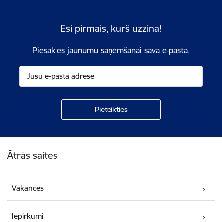
Esi pirmais, kurš uzzina!
Piesakies jaunumu saņemšanai savā e-pastā.
Kājene
Ātrās saites
Vakances
Iepirkumi