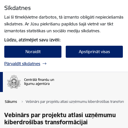
Pāriet uz lapas saturu
Sīkdatnes
Spied
lai meklētu
Enter
Lai šī tīmekļvietne darbotos, tā izmanto obligāti nepieciešamās
sīkdatnes. Ar Jūsu piekrišanu papildus šajā vietnē var tikt
izmantotas statistikas un sociālo mediju sīkdatnes.
Lūdzu, atzīmējiet savu izvēli:
Noraidīt
Apstiprināt visas
Pārvaldīt sīkdatnes
Sākums
Vebinārs par projektu atlasi uzņēmumu kiberdrošības transformāc
Vebinārs par projektu atlasi uzņēmumu
kiberdrošības transformācijai