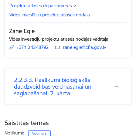
Projektu atlases departaments
Vides investīciju projektu atlases nodaļa
Zane Egle
Vides investīciju projektu atlases nodaļas vadītāja
+371 24248792
E-pasts:
zane.egle@cfla.gov.lv
2.2.3.3. Pasākumi bioloģiskās
daudzveidības veicināšanai un
saglabāšanai, 2. kārta
Saistītas tēmas
Notikumi:
Vebinārs