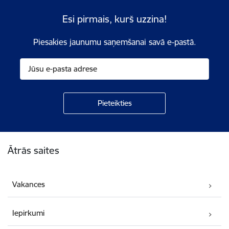
Esi pirmais, kurš uzzina!
Piesakies jaunumu saņemšanai savā e-pastā.
Kājene
Ātrās saites
Vakances
Iepirkumi