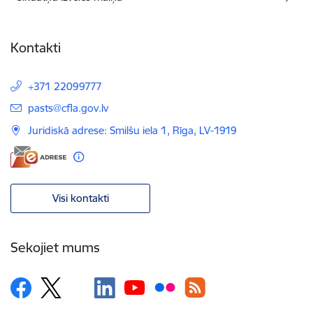
Kontakti
+371 22099777
E-pasts:
pasts@cfla.gov.lv
Juridiskā adrese: Smilšu iela 1, Rīga, LV-1919
Visi kontakti
Sekojiet mums