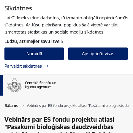
Pāriet uz lapas saturu
Sīkdatnes
Spied
lai meklētu
Enter
Lai šī tīmekļvietne darbotos, tā izmanto obligāti nepieciešamās
sīkdatnes. Ar Jūsu piekrišanu papildus šajā vietnē var tikt
izmantotas statistikas un sociālo mediju sīkdatnes.
Lūdzu, atzīmējiet savu izvēli:
Noraidīt
Apstiprināt visas
Pārvaldīt sīkdatnes
Sākums
Vebinārs par ES fondu projektu atlasi "Pasākumi bioloģiskās daudz
Vebinārs par ES fondu projektu atlasi
"Pasākumi bioloģiskās daudzveidības