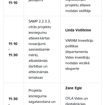
11:10
projektu atlases
nodaļas vadītāja
SAMP 2.2.3.3.
otrās projektu
Linda Volšteine
iesniegumu
atlases kārtas
VARAM Investīciju
11:10
nosacījumi:
politikas
-
sasniedzamie
departamenta
11:30
mērķi,
Vides investīciju
atbalstāmās
nodaļas vecākā
darbības un
eksperte
attiecināmās
izmaksas
Zane Egle
Projekta
iesnieguma
CFLA Vides un
11:30
sagatavošana un
digitalizācijas
-