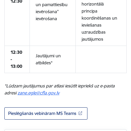
12:30
horizontālā
un pamattiesību
principa
ievērošana”
koordinēšanas un
ievērošana
ieviešanas
uzraudzības
jautājumos
12:30
Jautājumi un
-
atbildes*
13:00
*Lūdzam
jautājumus par atlasi iesūtīt iepriekš uz e-pasta
adresi
zane.egle@cfla.gov.lv
Pieslēgšanās vebināram MS Teams