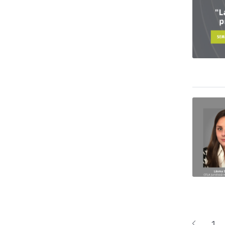
Lapoš
1