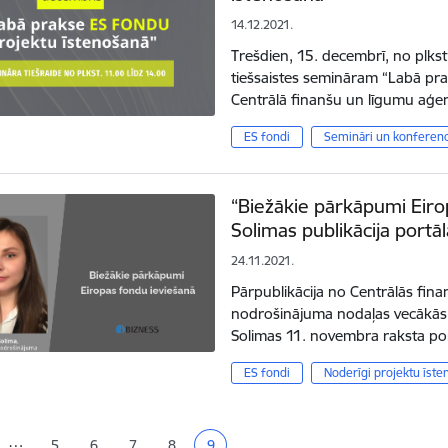
14.12.2021.
Trešdien, 15. decembrī, no plkst.
tiešsaistes semināram “Labā pra
Centrālā finanšu un līgumu aģe
ES fondi
Semināri un konferen
“Biežākie pārkāpumi Eirop
Solimas publikācija portāl
24.11.2021.
Pārpublikācija no Centrālās fin
nodrošinājuma nodaļas vecākās 
Solimas 11. novembra raksta por
ES fondi
Noderīgi projektu īste
ana
…
5
6
7
8
9