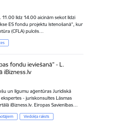
 11.00 līdz 14.00 aicinām sekot līdzi
kse ES fondu projektu īstenošanā”, kur
ntūra (CFLA) pulcēs…
ces
as fondu ieviešanā” - L.
ā iBizness.lv
anšu un līgumu aģentūras Juridiskā
ekspertes - juriskonsultes Lāsmas
tālā iBizness.lv. Eiropas Savienības…
notājiem
Viedokļa raksts