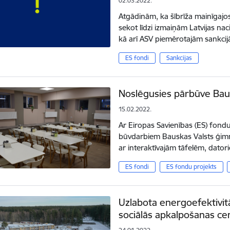
02.03.2022.
Atgādinām, ka šībrīža mainīgajos
sekot līdzi izmaiņām Latvijas na
kā arī ASV piemērotajām sankcij
ES fondi
Sankcijas
Noslēgusies pārbūve Baus
15.02.2022.
Ar Eiropas Savienības (ES) fondu
būvdarbiem Bauskas Valsts ģimnāz
ar interaktīvajām tāfelēm, dato
ES fondi
ES fondu projekts
Uzlabota energoefektivit
sociālās apkalpošanas ce