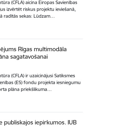
tūra (CFLA) aicina Eiropas Savienības
s izvērtēt riskus projektu ieviešanā,
inā radītās sekas: Lūdzam…
sējums Rīgas multimodāla
lāna sagatavošanai
ūra (CFLA) ir uzaicinājusi Satiksmes
vienības (ES) fondu projekta iesniegumu
orta plāna priekšlikuma…
e publiskajos iepirkumos. IUB