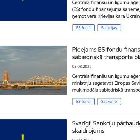
Centrālā finanšu un līgumu aģen
(ES) fondu finansējuma saņēmēju
ņemot vērā Krievijas kara Ukra
ES fondi
Sankcijas
Pieejams ES fondu finan
sabiedriskā transporta p
03.03.2022.
Centrālā finanšu un līgumu aģent
ministriju sagatavot Eiropas Sa
multimodāla sabiedriskā transp
ES fondi
Satiksme
Svarīgi! Sankciju pārbaud
skaidrojums