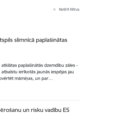
Notīrīt filtrus
spils slimnīcā paplašinātas
 atklātas paplašinātās dzemdību zāles -
atbalstu ierīkotās jaunās iespējas jau
novērtēt māmiņas, un par…
emērošanu un risku vadību ES