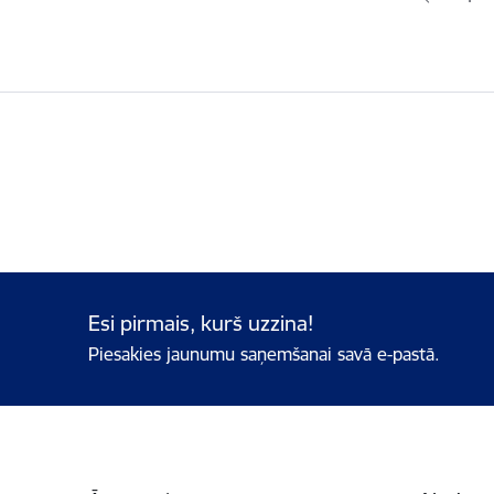
Esi pirmais, kurš uzzina!
Piesakies jaunumu saņemšanai savā e-pastā.
Kājene