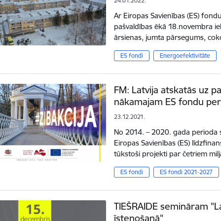
24.01.2022.
Ar Eiropas Savienības (ES) fondu
pašvaldības ēkā 18.novembra ielā
ārsienas, jumta pārsegums, cok
ES fondi
Energoefektivitāte
FM: Latvija atskatās uz pa
nākamajam ES fondu pe
23.12.2021.
No 2014. – 2020. gada perioda 
Eiropas Savienības (ES) līdzfinan
tūkstoši projekti par četriem mi
ES fondi
ES fondi 2021-2027
TIEŠRAIDE semināram "La
īstenošanā"