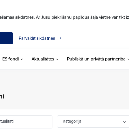
iešamās sīkdatnes. Ar Jūsu piekrišanu papildus šajā vietnē var tikt i
Pārvaldīt sīkdatnes
ES fondi
Aktualitātes
Publiskā un privātā partnerība
mi
ualitāti
Kategorija