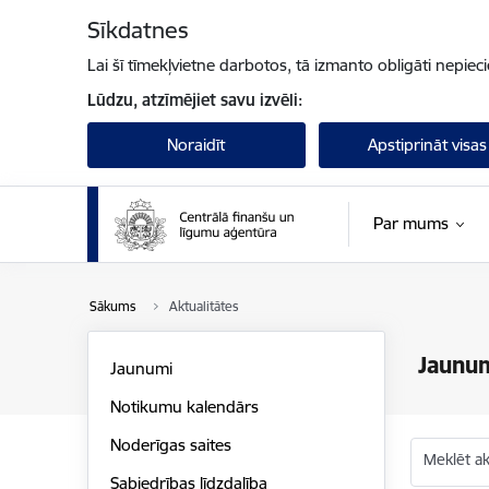
Pāriet uz lapas saturu
Sīkdatnes
Lai šī tīmekļvietne darbotos, tā izmanto obligāti nepiec
Lūdzu, atzīmējiet savu izvēli:
Noraidīt
Apstiprināt visas
Par mums
Sākums
Aktualitātes
Jaunu
Jaunumi
Notikumu kalendārs
Noderīgas saites
Meklēt akt
Sabiedrības līdzdalība