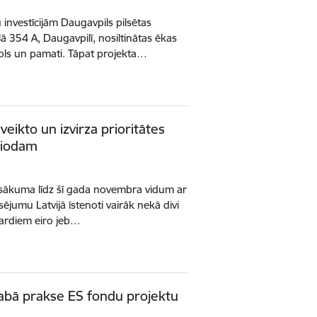
 investīcijām Daugavpils pilsētas
 354 A, Daugavpilī, nosiltinātas ēkas
ols un pamati. Tāpat projekta…
veikto un izvirza prioritātes
riodam
sākuma līdz šī gada novembra vidum ar
sējumu Latvijā īstenoti vairāk nekā divi
ljardiem eiro jeb…
bā prakse ES fondu projektu