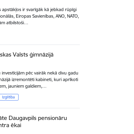
 apstākļos ir svarīgāk kā jebkad rūpīgi
cionālās, Eiropas Savienības, ANO, NATO,
ām atbilstoši…
kas Valsts ģimnāzijā
 investīcijām pēc vairāk nekā divu gadu
ijā izremontēti kabineti, kuri aprīkoti
riem, jauniem galdiem,…
Izglītība
āte Daugavpils pensionāru
ntra ēkai