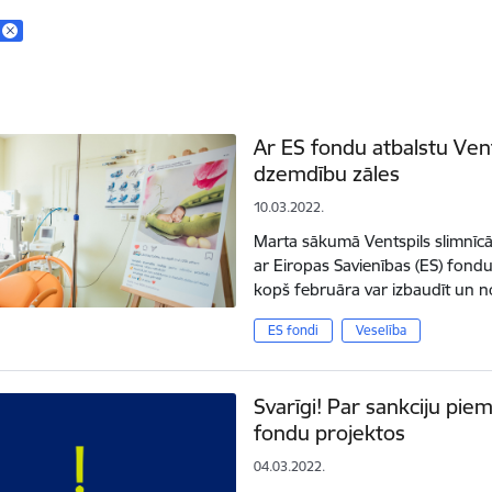
Ar ES fondu atbalstu Vent
dzemdību zāles
10.03.2022.
Marta sākumā Ventspils slimnīcā
ar Eiropas Savienības (ES) fondu 
kopš februāra var izbaudīt un 
ES fondi
Veselība
Svarīgi! Par sankciju pi
fondu projektos
04.03.2022.