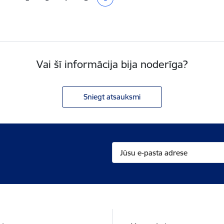
Lapa
Lapa
Lapa
Lapa
Pašreizējā lapa
Vai šī informācija bija noderīga?
Sniegt atsauksmi