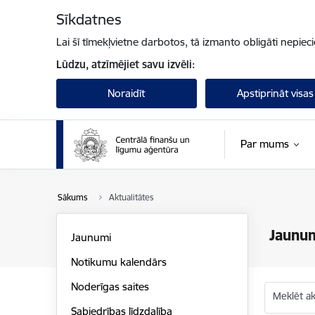
Pāriet uz lapas saturu
Sīkdatnes
Lai šī tīmekļvietne darbotos, tā izmanto obligāti nepiec
Lūdzu, atzīmējiet savu izvēli:
Noraidīt
Apstiprināt visas
Par mums
Sākums
Aktualitātes
Jaunu
Jaunumi
Notikumu kalendārs
Noderīgas saites
Meklēt akt
Sabiedrības līdzdalība