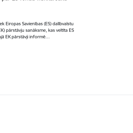
ek Eiropas Savienības (ES) dalībvalstu
K) pārstāvju sanāksme, kas veltīta ES
ajā EK pārstāvji informē…