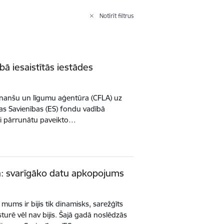
Notīrīt filtrus
ā iesaistītās iestādes
 finanšu un līgumu aģentūra (CFLA) uz
as Savienības (ES) fondu vadībā
 lai pārrunātu paveikto…
: svarīgāko datu apkopojums
 mums ir bijis tik dinamisks, sarežģīts
turē vēl nav bijis. Šajā gadā noslēdzās