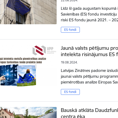
22.08.2024.
Līdz šī gada augustam kopumā ir 
Savienības (ES) fondu investīciju
riski ES fondu jaunā 2021. – 2
ES fondi
Jaunā valsts pētījumu p
intelekta risinājumus ES 
19.08.2024.
Latvijas Zinātnes padome izslud
jaunai valsts pētījumu programm
piemērotības analīze Eiropas S
ES fondi
Bauskā atklāta Daudzfun
centra ēka