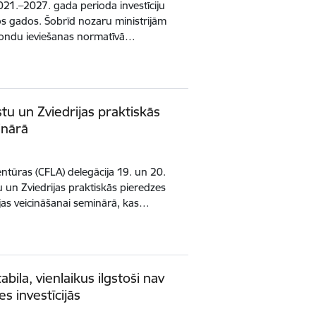
021.–2027. gada perioda investīciju
os gados. Šobrīd nozaru ministrijām
 fondu ieviešanas normatīvā…
stu un Zviedrijas praktiskās
inārā
ntūras (CFLA) delegācija 19. un 20.
u un Zviedrijas praktiskās pieredzes
jas veicināšanai seminārā, kas…
bila, vienlaikus ilgstoši nav
s investīcijās