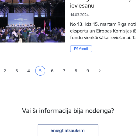
ieviešanu
14.03.2024.
No 13. līdz 15. martam Rīgā noti
ekspertu un Eiropas Komisijas (E
fondu vienkāršākai ieviešanai. T
ES fondi
ana
2
3
4
5
6
7
8
9
Lapa
Lapa
Lapa
Pašreizējā lapa
Lapa
Lapa
Lapa
Vai šī informācija bija noderīga?
Sniegt atsauksmi