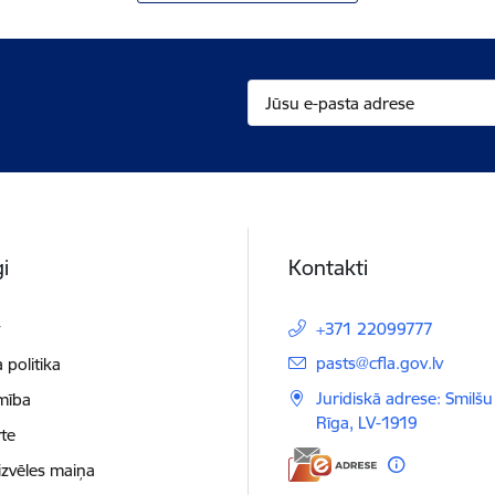
i
Kontakti
t
+371 22099777
E-pasts:
pasts@cfla.gov.lv
 politika
Juridiskā adrese: Smilšu 
mība
Rīga, LV-1919
te
izvēles maiņa