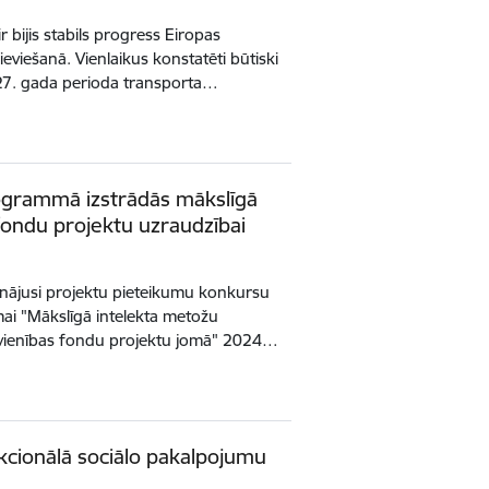
bijis stabils progress Eiropas
 ieviešanā. Vienlaikus konstatēti būtiski
027. gada perioda transporta…
rogrammā izstrādās mākslīgā
fondu projektu uzraudzībai
inājusi projektu pieteikumu konkursu
ai "Mākslīgā intelekta metožu
avienības fondu projektu jomā" 2024…
kcionālā sociālo pakalpojumu