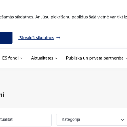
iešamās sīkdatnes. Ar Jūsu piekrišanu papildus šajā vietnē var tikt i
Pārvaldīt sīkdatnes
ES fondi
Aktualitātes
Publiskā un privātā partnerība
mi
ualitāti
Kategorija