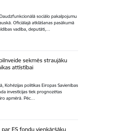
kas Daudzfunkcionālā sociālo pakalpojumu
Bauskā. Oficiālajā atklāšanas pasākumā
ldības vadība, deputāti,…
pilnveide sekmēs straujāku
ikas attīstībai
ā, Kohēzijas politikas Eiropas Savienības
da investīcijas tiek prognozētas
a eiro apmērā. Pēc…
as par ES fondu vienkāršāku