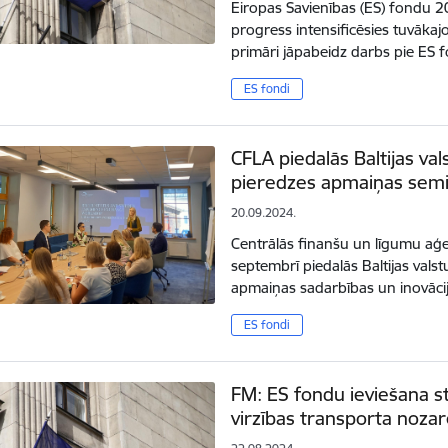
Eiropas Savienības (ES) fondu 2
progress intensificēsies tuvākaj
primāri jāpabeidz darbs pie ES
ES fondi
CFLA piedalās Baltijas val
pieredzes apmaiņas sem
20.09.2024.
Centrālās finanšu un līgumu aģe
septembrī piedalās Baltijas valst
apmaiņas sadarbības un inovāci
ES fondi
FM: ES fondu ieviešana sta
virzības transporta nozare