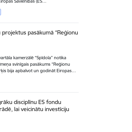
Eiropas Savienības (ES…
du projektus pasākumā “Reģionu
vartāla kamerzālē “Spīdola” notika
 līmeņa svinīgais pasākums “Reģionu
is bija apbalvot un godināt Eiropas…
grāku disciplīnu ES fondu
ādē, lai veicinātu investīciju