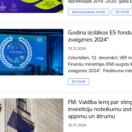
iepriekšējais 2014.-2020. gada 
Atveseļošanas fonds
ES fondi
Godina izcilākos ES fon
zvaigznes 2024”
13.12.2024.
Ceturtdien, 12. decembrī, VEF k
Finanšu ministrijas (FM) augsta
zvaigznes 2024”. Pasākuma mērķ
ES fondi
FM: Valdība lemj par stin
investīciju noteikumu izstr
apjomu un ātrumu
20.11.2024.