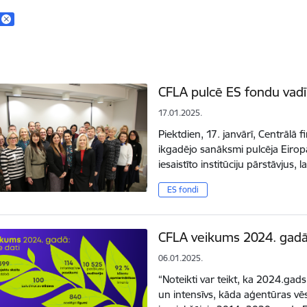
CFLA pulcē ES fondu vadīb
17.01.2025.
Piektdien, 17. janvārī, Centrālā
ikgadējo sanāksmi pulcēja Eirop
iesaistīto institūciju pārstāvjus,
ES fondi
CFLA veikums 2024. gadā
06.01.2025.
“Noteikti var teikt, ka 2024.gads
un intensīvs, kāda aģentūras vēs