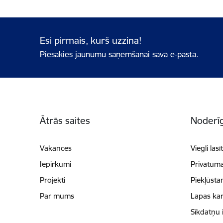
Esi pirmais, kurš uzzina!
Piesakies jaunumu saņemšanai savā e-pastā.
Kājene
Ātrās saites
Noderīg
Vakances
Viegli lasī
Iepirkumi
Privātuma
Projekti
Piekļūsta
Par mums
Lapas kar
Sīkdatņu 