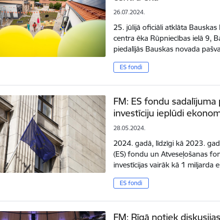
26.07.2024.
25. jūlijā oficiāli atklāta Baus
centra ēka Rūpniecības ielā 9, 
piedalījās Bauskas novada pašva
ES fondi
FM: ES fondu sadalījuma 
investīciju ieplūdi ekonom
28.05.2024.
2024. gadā, līdzīgi kā 2023. gad
(ES) fondu un Atveseļošanas fon
investīcijas vairāk kā 1 miljard
ES fondi
FM: Rīgā notiek diskusij