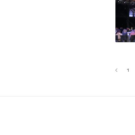
Lapoš
1