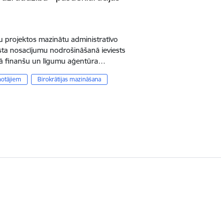
du projektos mazinātu administratīvo
sta nosacījumu nodrošināšanā ieviests
ālā finanšu un līgumu aģentūra…
notājiem
Birokrātijas mazināšana