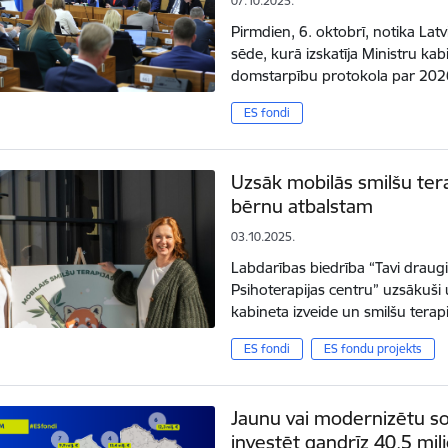
07.10.2025.
Pirmdien, 6. oktobrī, notika Lat
sēde, kurā izskatīja Ministru k
domstarpību protokola par 20
ES fondi
Uzsāk mobilās smilšu tera
bērnu atbalstam
03.10.2025.
Labdarības biedrība “Tavi draugi
Psihoterapijas centru” uzsākuši 
kabineta izveide un smilšu tera
ES fondi
ES fondu projekts
Jaunu vai modernizētu so
investēt gandrīz 40,5 mil