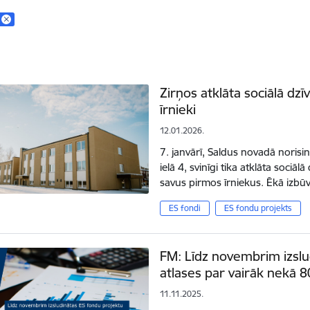
Zirņos atklāta sociālā dz
īrnieki
12.01.2026.
7. janvārī, Saldus novadā noris
ielā 4, svinīgi tika atklāta sociā
savus pirmos īrniekus. Ēkā izbūv
ES fondi
ES fondu projekts
FM: Līdz novembrim izslu
atlases par vairāk nekā 
11.11.2025.