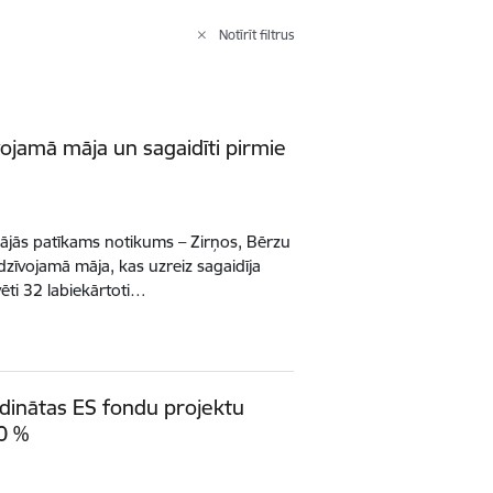
Notīrīt filtrus
īvojamā māja un sagaidīti pirmie
inājās patīkams notikums – Zirņos, Bērzu
lā dzīvojamā māja, kas uzreiz sagaidīja
ēti 32 labiekārtoti…
dinātas ES fondu projektu
80 %