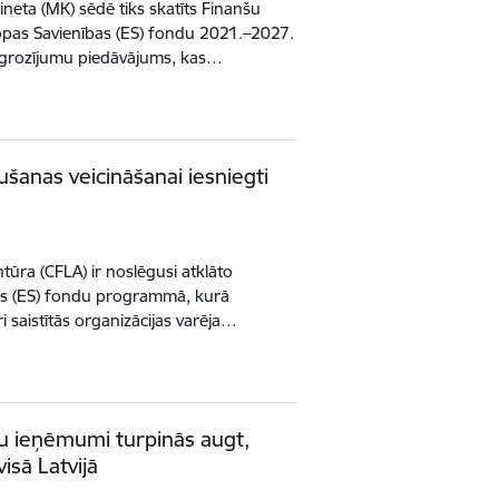
ineta (MK) sēdē tiks skatīts Finanšu
iropas Savienības (ES) fondu 2021.–2027.
rozījumu piedāvājums, kas…
ušanas veicināšanai iesniegti
ūra (CFLA) ir noslēgusi atklāto
bas (ES) fondu programmā, kurā
i saistītās organizācijas varēja…
u ieņēmumi turpinās augt,
visā Latvijā