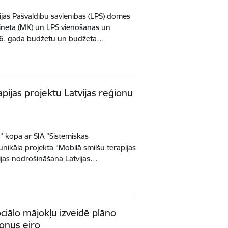
vijas Pašvaldību savienības (LPS) domes
abineta (MK) un LPS vienošanās un
26. gada budžetu un budžeta…
pijas projektu Latvijas reģionu
” kopā ar SIA “Sistēmiskās
unikāla projekta “Mobilā smilšu terapijas
pijas nodrošināšana Latvijas…
ciālo mājokļu izveidē plāno
jonus eiro