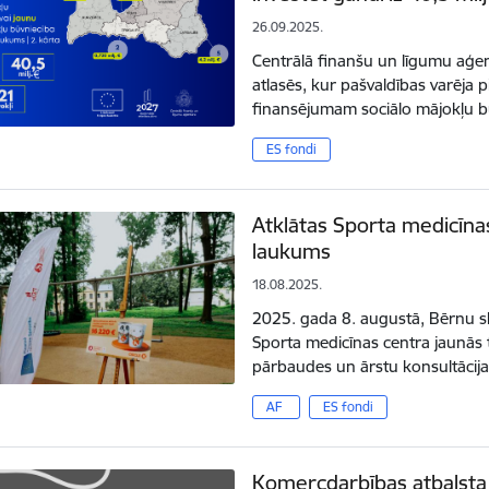
26.09.2025.
Centrālā finanšu un līgumu aģen
atlasēs, kur pašvaldības varēja p
finansējumam sociālo mājokļu b
ES fondi
Atklātas Sporta medicīna
laukums
18.08.2025.
2025. gada 8. augustā, Bērnu sli
Sporta medicīnas centra jaunās t
pārbaudes un ārstu konsultācij
AF
ES fondi
Komercdarbības atbalsta 