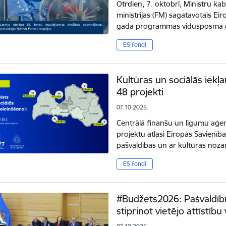
Otrdien, 7. oktobrī, Ministru kab
ministrijas (FM) sagatavotais E
gada programmas vidusposma g
ES fondi
Kultūras un sociālās iekļa
48 projekti
07.10.2025.
Centrālā finanšu un līgumu aģent
projektu atlasi Eiropas Savienī
pašvaldības un ar kultūras nozar
ES fondi
#Budžets2026: Pašvaldīb
stiprinot vietējo attīstību 