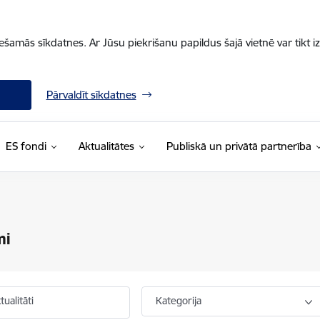
iešamās sīkdatnes. Ar Jūsu piekrišanu papildus šajā vietnē var tikt i
Pārvaldīt sīkdatnes
ES fondi
Aktualitātes
Publiskā un privātā partnerība
mi
ualitāti
Kategorija