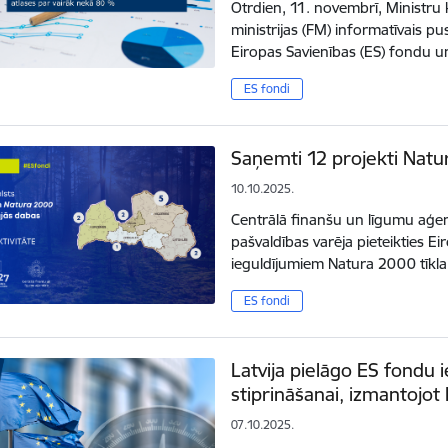
Otrdien, 11. novembrī, Ministru 
ministrijas (FM) informatīvais p
Eiropas Savienības (ES) fondu u
ES fondi
Saņemti 12 projekti Natura
10.10.2025.
Centrālā finanšu un līgumu aģent
pašvaldības varēja pieteikties E
ieguldījumiem Natura 2000 tīkla
ES fondi
Latvija pielāgo ES fondu 
stiprināšanai, izmantojo
07.10.2025.