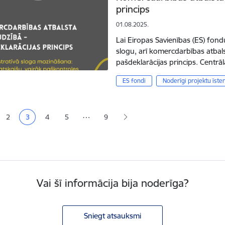
princips
01.08.2025.
Lai Eiropas Savienības (ES) fon
slogu, arī komercdarbības atbal
pašdeklarācijas princips. Centr
ES fondi
Noderīgi projektu īste
ana
…
2
3
4
5
9
a
Lapa
Pašreizējā lapa
Lapa
Lapa
Vai šī informācija bija noderīga?
Sniegt atsauksmi