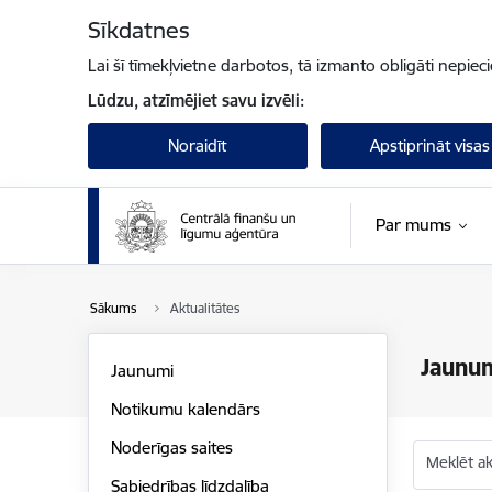
Pāriet uz lapas saturu
Sīkdatnes
Lai šī tīmekļvietne darbotos, tā izmanto obligāti nepiec
Lūdzu, atzīmējiet savu izvēli:
Noraidīt
Apstiprināt visas
Par mums
Sākums
Aktualitātes
Jaunu
Jaunumi
Notikumu kalendārs
Noderīgas saites
Meklēt akt
Sabiedrības līdzdalība