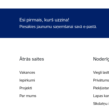
Esi pirmais, kurš uzzina!
Piesakies jaunumu saņemšanai savā e-pastā.
Kājene
Ātrās saites
Noderīg
Vakances
Viegli lasī
Iepirkumi
Privātuma
Projekti
Piekļūsta
Par mums
Lapas kar
Sīkdatņu 