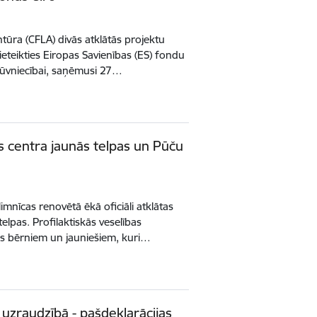
tūra (CFLA) divās atklātās projektu
ieteikties Eiropas Savienības (ES) fondu
ūvniecībai, saņēmusi 27…
s centra jaunās telpas un Pūču
mnīcas renovētā ēkā oficiāli atklātas
elpas. Profilaktiskās veselības
as bērniem un jauniešiem, kuri…
uzraudzībā - pašdeklarācijas