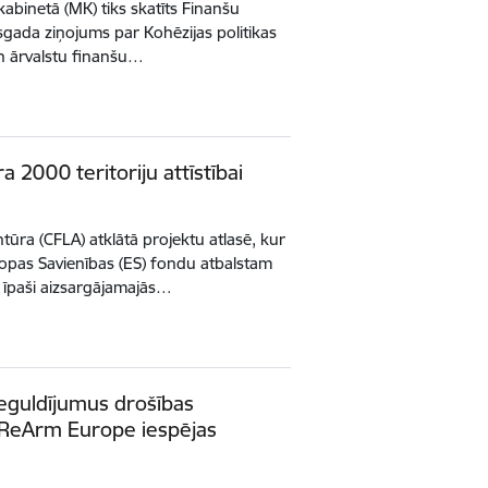
kabinetā (MK) tiks skatīts Finanšu
usgada ziņojums par Kohēzijas politikas
n ārvalstu finanšu…
 2000 teritoriju attīstībai
ūra (CFLA) atklātā projektu atlasē, kur
iropas Savienības (ES) fondu atbalstam
 īpaši aizsargājamajās…
ieguldījumus drošības
t ReArm Europe iespējas