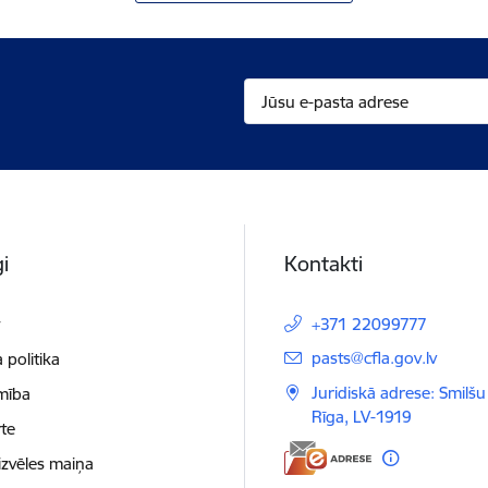
i
Kontakti
t
+371 22099777
E-pasts:
pasts@cfla.gov.lv
 politika
Juridiskā adrese: Smilšu 
mība
Rīga, LV-1919
te
izvēles maiņa