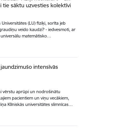
i tie sāktu uzvesties kolektīvi
 Universitātes (LU) fiziķi, sorīta jeb
raudiņu veido kaudzi? - iedvesmoti, ar
u universālu matemātisko…
o jaundzimušo intensīvās
eni vērstu aprūpi un nodrošinātu
ajiem pacientiem un viņu vecākiem,
iņa Klīniskās universitātes slimnīcas…