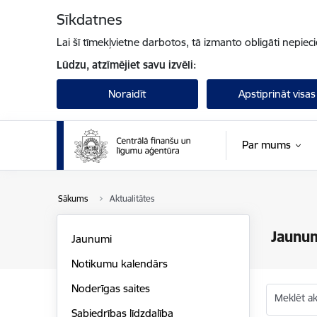
Pāriet uz lapas saturu
Sīkdatnes
Lai šī tīmekļvietne darbotos, tā izmanto obligāti nepiec
Lūdzu, atzīmējiet savu izvēli:
Noraidīt
Apstiprināt visas
Par mums
Sākums
Aktualitātes
Jaunu
Jaunumi
Notikumu kalendārs
Noderīgas saites
Meklēt akt
Sabiedrības līdzdalība