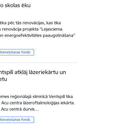
to skolas ēku
ka pēc tās renovācijas, kas tika
 renovācija projekta “Lejasciema
n energoefektivitātes paaugstināšana”
tveseļošanas fonds
pilī atklāj lāzeriekārtu un
etu
mes reģionālajā slimnīcā Ventspilī tika
 Acu centra lāzeroftalmoloģijas iekārta.
s Acu centrā durvis…
tveseļošanas fonds