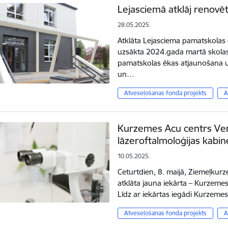
Lejasciemā atklāj renovē
28.05.2025.
Atklāta Lejasciema pamatskolas ē
uzsākta 2024.gada martā skolas
pamatskolas ēkas atjaunošana u
un…
Atveseļošanas fonda projekts
A
Kurzemes Acu centrs Vents
lāzeroftalmoloģijas kabin
10.05.2025.
Ceturtdien, 8. maijā, Ziemeļkurze
atklāta jauna iekārta – Kurzemes
Līdz ar iekārtas iegādi Kurzeme
Atveseļošanas fonda projekts
A