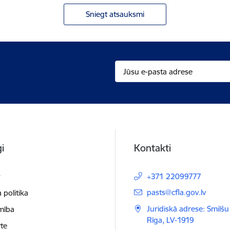
Sniegt atsauksmi
i
Kontakti
t
+371 22099777
E-pasts:
pasts@cfla.gov.lv
 politika
Juridiskā adrese: Smilšu 
mība
Rīga, LV-1919
te