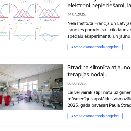
elektroni nepieciešami, la
14.07.2025.
Nēla Institūta Francijā un Latvijas
kaudzes paradoksa - cik daudz g
speciālu eksperimentu un jaun
Atveseļošanas fonda projekts
Stradiņa slimnīca atjaun
terapijas nodaļu
05.06.2025.
Lai vēl vairāk stiprinātu uz ģim
mūsdienīgus apstākļus vismazāk
2025. gada pavasarī Paula Strad
Atveseļošanas fonda projekts