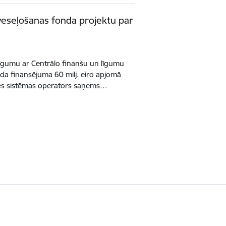
tveseļošanas fonda projektu par
i līgumu ar Centrālo finanšu un līgumu
da finansējuma 60 milj. eiro apjomā
es sistēmas operators saņems…