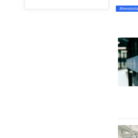
Atveseļoša