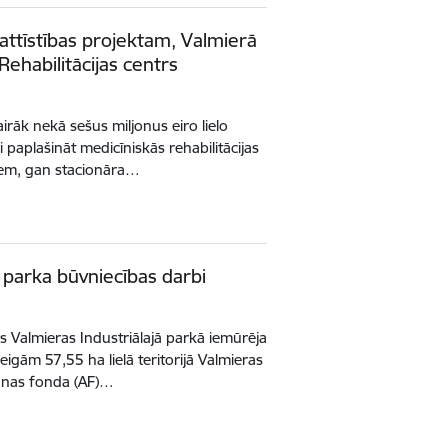
attīstības projektam, Valmierā
Rehabilitācijas centrs
irāk nekā sešus miljonus eiro lielo
i paplašināt medicīniskās rehabilitācijas
em, gan stacionāra…
ā parka būvniecības darbi
 Valmieras Industriālajā parkā iemūrēja
eigām 57,55 ha lielā teritorijā Valmieras
anas fonda (AF)…