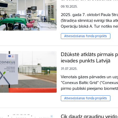
09.10.2025.
2025. gada 7. oktobrī Paula Strad
(Stradiņa slimnīca) svinīgi tika a
Operāciju blokā A. Tur notiks n
Atveseļošanas fonda projekts
Džūkstē atklāts pirmais 
ievades punkts Latvijā
31.07.2025.
Vienotais gāzes pārvades un uz
"Conexus Baltic Grid" (“Conexus”) 
pirmo publiski pieejamo biomet
Atveseļošanas fonda projekts
Cik daudz graudiņu veido 