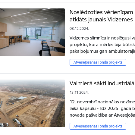
Noslēdzoties vērienīgam 
atklāts jaunais Vidzemes 
03.12.2024.
Vidzemes slimnīca ir noslēgusi va
projektu, kura mērķis bija būtisk
pakalpojumus gan ambulatoraji
Atveseļošanas fonda projekts
Valmierā sākti Industriāl
13.11.2024.
12. novembrī nacionālas nozīmes
laika kapsulu - līdz 2025. gada b
novada pašvaldība ar Atveseļoš
Atveseļošanas fonda projekts