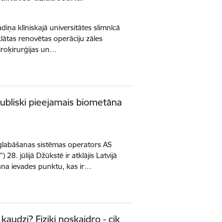
iņa klīniskajā universitātes slimnīcā
tklātas renovētas operāciju zāles
eiroķirurģijas un…
publiski pieejamais biometāna
glabāšanas sistēmas operators AS
28. jūlijā Džūkstē ir atklājis Latvijā
āna ievades punktu, kas ir…
kaudzi? Fiziķi noskaidro - cik