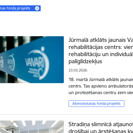
nas fonda projekts
Jūrmalā atklāts jaunais 
rehabilitācijas centrs: vi
rehabilitāciju un individu
palīglīdzekļus
23.03.2026.
18. martā Jūrmalā atklāts jaunai
centrs. Tas apvieno ambulatorās 
un protezēšanas centru zem vi
Atveseļošanas fonda projekts
Stradiņa slimnīcā atjauno
drošībai un ārstēšanas kv