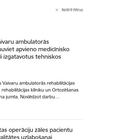
Notīrīt filtrus
Vaivaru ambulatorās
enuviet apvieno medicīnisko
āli izgatavotus tehniskos
s Vaivaru ambulatorās rehabilitācijas
rehabilitācijas klīniku un Ortozēšanas
ena jumta. Noslēdzot darbu…
tas operāciju zāles pacientu
alitātes uzlabošanai