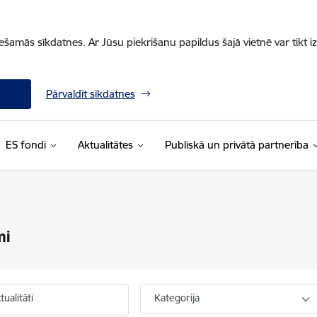
iešamās sīkdatnes. Ar Jūsu piekrišanu papildus šajā vietnē var tikt i
Pārvaldīt sīkdatnes
ES fondi
Aktualitātes
Publiskā un privātā partnerība
mi
ualitāti
Kategorija