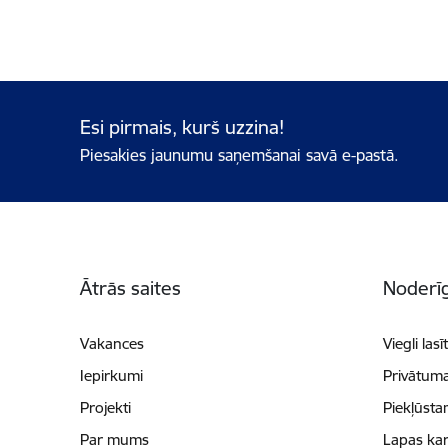
Esi pirmais, kurš uzzina!
Piesakies jaunumu saņemšanai savā e-pastā.
Kājene
Ātrās saites
Noderīg
Vakances
Viegli lasī
Iepirkumi
Privātuma
Projekti
Piekļūsta
Par mums
Lapas kar