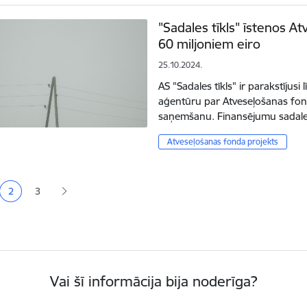
"Sadales tīkls" īstenos A
60 miljoniem eiro
25.10.2024.
AS "Sadales tīkls" ir parakstījus
aģentūru par Atveseļošanas fon
saņemšanu. Finansējumu sadal
Atveseļošanas fonda projekts
ana
2
3
a
Pašreizējā lapa
Lapa
Vai šī informācija bija noderīga?