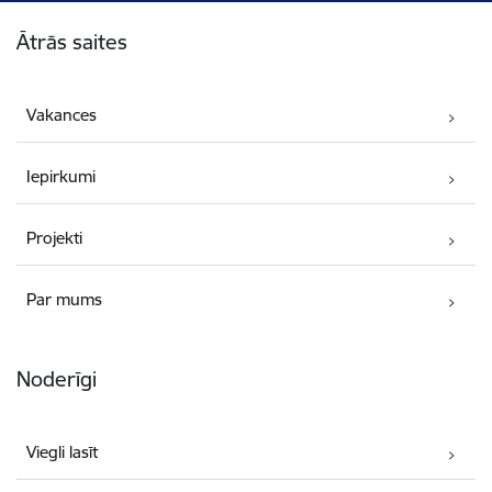
Kājene
Ātrās saites
Vakances
Iepirkumi
Projekti
Par mums
Noderīgi
Viegli lasīt