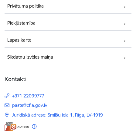
Privātuma politika
Piekļūstamība
Lapas karte
Sīkdatņu izvēles maiņa
Kontakti
+371 22099777
E-pasts:
pasts@cfla.gov.lv
Juridiskā adrese: Smilšu iela 1, Rīga, LV-1919