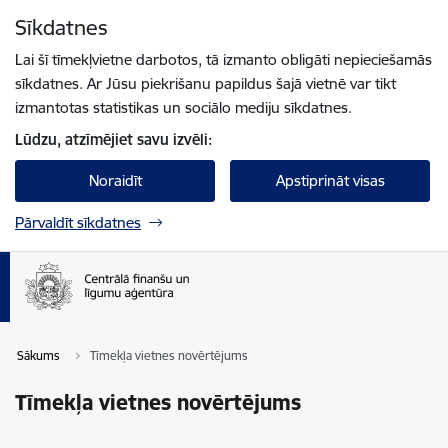
Pāriet uz lapas saturu
Sīkdatnes
Spied
lai meklētu
Enter
Lai šī tīmekļvietne darbotos, tā izmanto obligāti nepieciešamās
sīkdatnes. Ar Jūsu piekrišanu papildus šajā vietnē var tikt
izmantotas statistikas un sociālo mediju sīkdatnes.
Lūdzu, atzīmējiet savu izvēli:
Noraidīt
Apstiprināt visas
Pārvaldīt sīkdatnes
Sākums
Tīmekļa vietnes novērtējums
Tīmekļa vietnes novērtējums