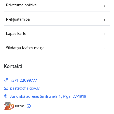
Privātuma politika
Piekļūstamība
Lapas karte
Sīkdatņu izvēles maiņa
Kontakti
+371 22099777
E-pasts:
pasts@cfla.gov.lv
Juridiskā adrese: Smilšu iela 1, Rīga, LV-1919