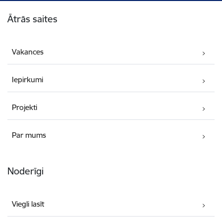
Kājene
Ātrās saites
Vakances
Iepirkumi
Projekti
Par mums
Noderīgi
Viegli lasīt