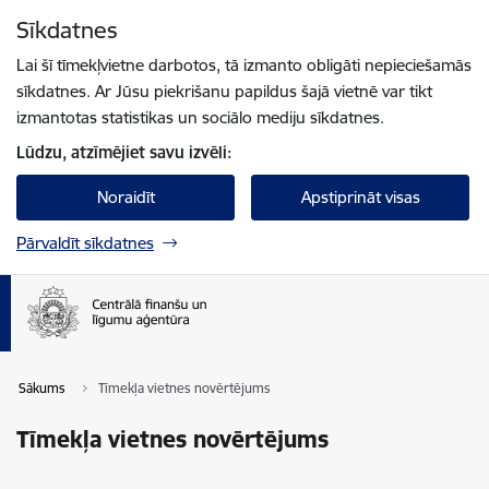
Pāriet uz lapas saturu
Sīkdatnes
Spied
lai meklētu
Enter
Lai šī tīmekļvietne darbotos, tā izmanto obligāti nepieciešamās
sīkdatnes. Ar Jūsu piekrišanu papildus šajā vietnē var tikt
izmantotas statistikas un sociālo mediju sīkdatnes.
Lūdzu, atzīmējiet savu izvēli:
Noraidīt
Apstiprināt visas
Pārvaldīt sīkdatnes
Sākums
Tīmekļa vietnes novērtējums
Tīmekļa vietnes novērtējums