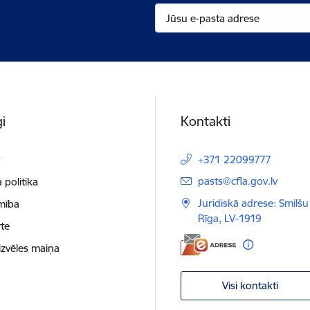
i
Kontakti
t
+371 22099777
E-pasts:
pasts@cfla.gov.lv
 politika
Juridiskā adrese: Smilšu 
mība
Rīga, LV-1919
te
izvēles maiņa
Visi kontakti