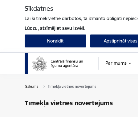
Pāriet uz lapas saturu
Sīkdatnes
Lai šī tīmekļvietne darbotos, tā izmanto obligāti nepiec
Lūdzu, atzīmējiet savu izvēli:
Noraidīt
Apstiprināt visas
Par mums
Sākums
Tīmekļa vietnes novērtējums
Tīmekļa vietnes novērtējums