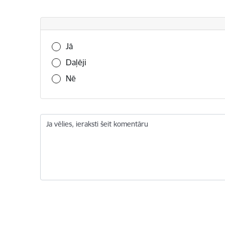
Vai šī informācija bija noderīga?
Jā
Daļēji
Nē
Ja vēlies, ieraksti šeit komentāru