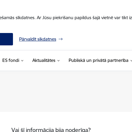
iešamās sīkdatnes. Ar Jūsu piekrišanu papildus šajā vietnē var tikt i
Pārvaldīt sīkdatnes
ES fondi
Aktualitātes
Publiskā un privātā partnerība
Vai šī informācija bija noderīga?