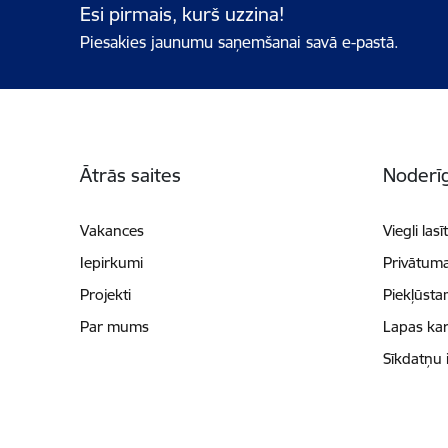
Esi pirmais, kurš uzzina!
Piesakies jaunumu saņemšanai savā e-pastā.
Kājene
Ātrās saites
Noderīg
Vakances
Viegli lasī
Iepirkumi
Privātuma
Projekti
Piekļūsta
Par mums
Lapas kar
Sīkdatņu 