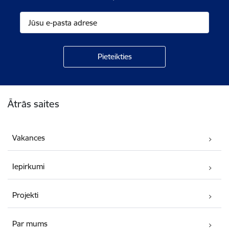
Kājene
Ātrās saites
Vakances
Iepirkumi
Projekti
Par mums