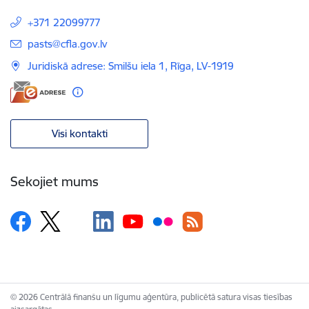
+371 22099777
E-pasts:
pasts@cfla.gov.lv
Juridiskā adrese: Smilšu iela 1, Rīga, LV-1919
Visi kontakti
Sekojiet mums
© 2026 Centrālā finanšu un līgumu aģentūra, publicētā satura visas tiesības