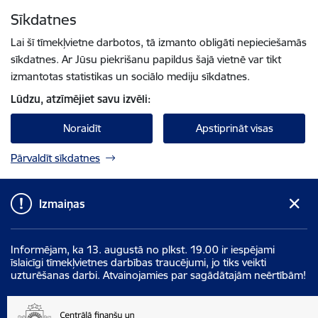
Pāriet uz lapas saturu
Sīkdatnes
Spied
lai meklētu
Enter
Lai šī tīmekļvietne darbotos, tā izmanto obligāti nepieciešamās
sīkdatnes. Ar Jūsu piekrišanu papildus šajā vietnē var tikt
izmantotas statistikas un sociālo mediju sīkdatnes.
Lūdzu, atzīmējiet savu izvēli:
Noraidīt
Apstiprināt visas
Pārvaldīt sīkdatnes
Izmaiņas
Informējam, ka 13. augustā no plkst. 19.00 ir iespējami
īslaicīgi tīmekļvietnes darbības traucējumi, jo tiks veikti
uzturēšanas darbi. Atvainojamies par sagādātajām neērtībām!