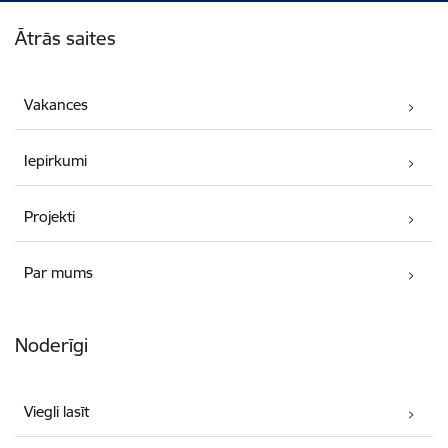
Kājene
Ātrās saites
Vakances
Iepirkumi
Projekti
Par mums
Noderīgi
Viegli lasīt