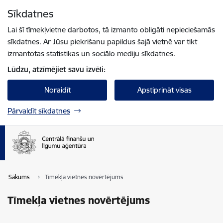
Pāriet uz lapas saturu
Sīkdatnes
Spied
lai meklētu
Enter
Lai šī tīmekļvietne darbotos, tā izmanto obligāti nepieciešamās
sīkdatnes. Ar Jūsu piekrišanu papildus šajā vietnē var tikt
izmantotas statistikas un sociālo mediju sīkdatnes.
Lūdzu, atzīmējiet savu izvēli:
Noraidīt
Apstiprināt visas
Pārvaldīt sīkdatnes
Sākums
Tīmekļa vietnes novērtējums
Tīmekļa vietnes novērtējums