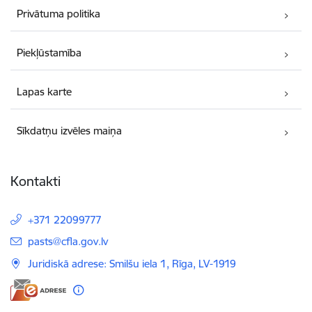
Privātuma politika
Piekļūstamība
Lapas karte
Sīkdatņu izvēles maiņa
Kontakti
+371 22099777
E-pasts:
pasts@cfla.gov.lv
Juridiskā adrese: Smilšu iela 1, Rīga, LV-1919