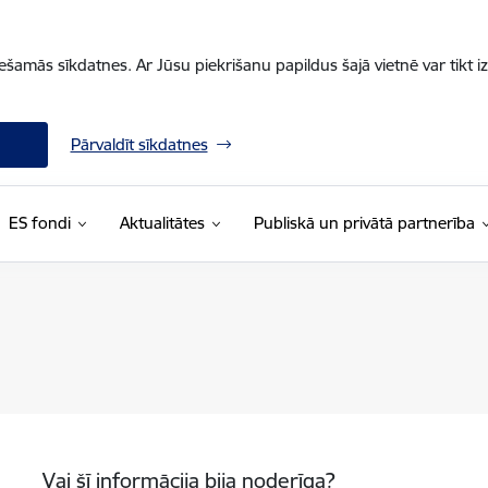
iešamās sīkdatnes. Ar Jūsu piekrišanu papildus šajā vietnē var tikt i
Pārvaldīt sīkdatnes
ES fondi
Aktualitātes
Publiskā un privātā partnerība
Vai šī informācija bija noderīga?