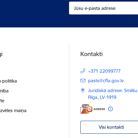
i
Kontakti
t
+371 22099777
E-pasts:
pasts@cfla.gov.lv
 politika
Juridiskā adrese: Smilšu 
mība
Rīga, LV-1919
te
izvēles maiņa
Visi kontakti