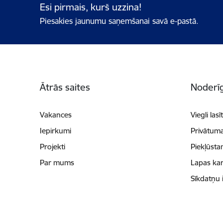
Esi pirmais, kurš uzzina!
Piesakies jaunumu saņemšanai savā e-pastā.
Kājene
Ātrās saites
Noderīg
Vakances
Viegli lasī
Iepirkumi
Privātuma
Projekti
Piekļūsta
Par mums
Lapas kar
Sīkdatņu 