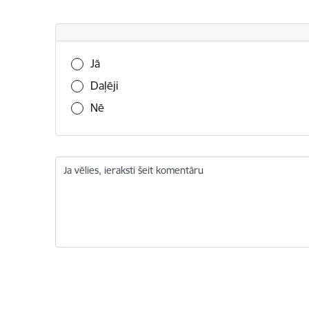
Vai šī informācija bija noderīga?
Jā
Daļēji
Nē
Ja vēlies, ieraksti šeit komentāru