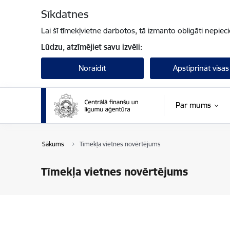
Pāriet uz lapas saturu
Sīkdatnes
Lai šī tīmekļvietne darbotos, tā izmanto obligāti nepiec
Lūdzu, atzīmējiet savu izvēli:
Noraidīt
Apstiprināt visas
Par mums
Sākums
Tīmekļa vietnes novērtējums
Tīmekļa vietnes novērtējums