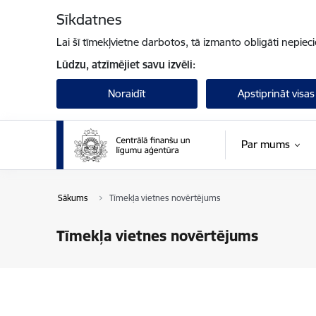
Pāriet uz lapas saturu
Sīkdatnes
Lai šī tīmekļvietne darbotos, tā izmanto obligāti nepiec
Lūdzu, atzīmējiet savu izvēli:
Noraidīt
Apstiprināt visas
Par mums
Sākums
Tīmekļa vietnes novērtējums
Tīmekļa vietnes novērtējums