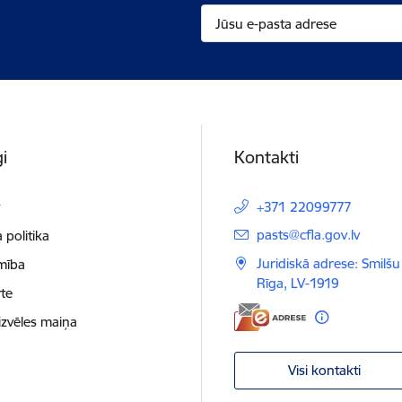
i
Kontakti
t
+371 22099777
E-pasts:
pasts@cfla.gov.lv
 politika
Juridiskā adrese: Smilšu 
mība
Rīga, LV-1919
te
izvēles maiņa
Visi kontakti