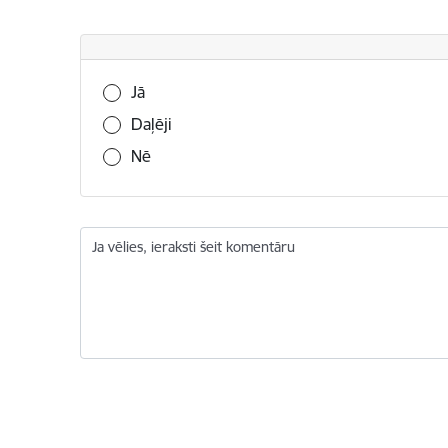
Vai šī informācija bija noderīga?
Jā
Daļēji
Nē
Ja vēlies, ieraksti šeit komentāru