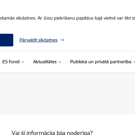
iešamās sīkdatnes. Ar Jūsu piekrišanu papildus šajā vietnē var tikt i
Pārvaldīt sīkdatnes
ES fondi
Aktualitātes
Publiskā un privātā partnerība
Vai šī informācija bija noderīga?