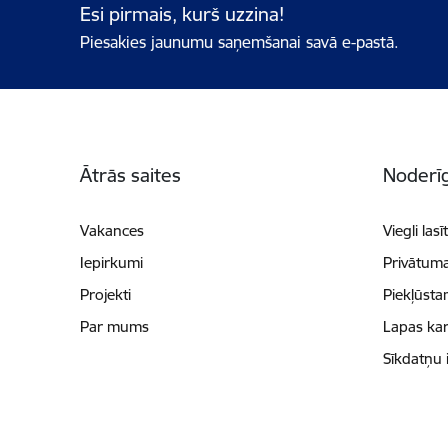
Esi pirmais, kurš uzzina!
Piesakies jaunumu saņemšanai savā e-pastā.
Kājene
Ātrās saites
Noderīg
Vakances
Viegli lasī
Iepirkumi
Privātuma
Projekti
Piekļūsta
Par mums
Lapas kar
Sīkdatņu 