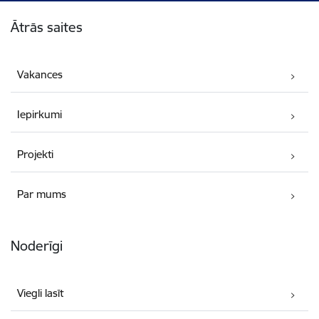
Kājene
Ātrās saites
Vakances
Iepirkumi
Projekti
Par mums
Noderīgi
Viegli lasīt