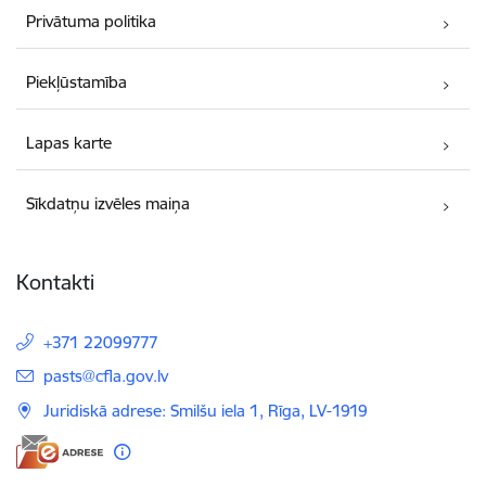
Privātuma politika
Piekļūstamība
Lapas karte
Sīkdatņu izvēles maiņa
Kontakti
+371 22099777
E-pasts:
pasts@cfla.gov.lv
Juridiskā adrese: Smilšu iela 1, Rīga, LV-1919