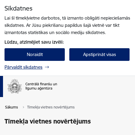
Pāriet uz lapas saturu
Sīkdatnes
Spied
lai meklētu
Enter
Lai šī tīmekļvietne darbotos, tā izmanto obligāti nepieciešamās
sīkdatnes. Ar Jūsu piekrišanu papildus šajā vietnē var tikt
izmantotas statistikas un sociālo mediju sīkdatnes.
Lūdzu, atzīmējiet savu izvēli:
Noraidīt
Apstiprināt visas
Pārvaldīt sīkdatnes
Sākums
Tīmekļa vietnes novērtējums
Tīmekļa vietnes novērtējums