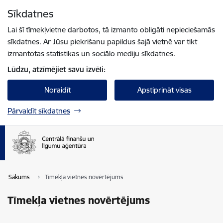
Pāriet uz lapas saturu
Sīkdatnes
Spied
lai meklētu
Enter
Lai šī tīmekļvietne darbotos, tā izmanto obligāti nepieciešamās
sīkdatnes. Ar Jūsu piekrišanu papildus šajā vietnē var tikt
izmantotas statistikas un sociālo mediju sīkdatnes.
Lūdzu, atzīmējiet savu izvēli:
Noraidīt
Apstiprināt visas
Pārvaldīt sīkdatnes
Sākums
Tīmekļa vietnes novērtējums
Tīmekļa vietnes novērtējums