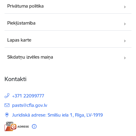
Privātuma politika
Piekļūstamība
Lapas karte
Sīkdatņu izvēles maiņa
Kontakti
+371 22099777
E-pasts:
pasts@cfla.gov.lv
Juridiskā adrese: Smilšu iela 1, Rīga, LV-1919