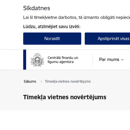
Pāriet uz lapas saturu
Sīkdatnes
Lai šī tīmekļvietne darbotos, tā izmanto obligāti nepiec
Lūdzu, atzīmējiet savu izvēli:
Noraidīt
Apstiprināt visas
Par mums
Sākums
Tīmekļa vietnes novērtējums
Tīmekļa vietnes novērtējums