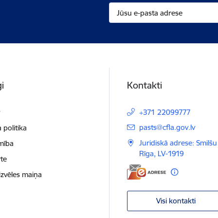
i
Kontakti
t
+371 22099777
E-pasts:
pasts@cfla.gov.lv
 politika
Juridiskā adrese: Smilšu 
mība
Rīga, LV-1919
te
izvēles maiņa
Visi kontakti