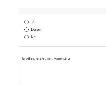
Vai šī informācija bija noderīga?
Jā
Daļēji
Nē
Ja vēlies, ieraksti šeit komentāru