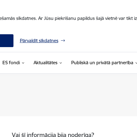
iešamās sīkdatnes. Ar Jūsu piekrišanu papildus šajā vietnē var tikt i
Pārvaldīt sīkdatnes
ES fondi
Aktualitātes
Publiskā un privātā partnerība
Vai šī informācija bija noderīga?