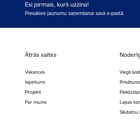
Esi pirmais, kurš uzzina!
Piesakies jaunumu saņemšanai savā e-pastā.
Kājene
Ātrās saites
Noderīg
Vakances
Viegli lasī
Iepirkumi
Privātuma
Projekti
Piekļūsta
Par mums
Lapas kar
Sīkdatņu 