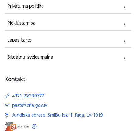
Privātuma politika
Piekļūstamība
Lapas karte
Sīkdatņu izvēles maiņa
Kontakti
+371 22099777
E-pasts:
pasts@cfla.gov.lv
Juridiskā adrese: Smilšu iela 1, Rīga, LV-1919