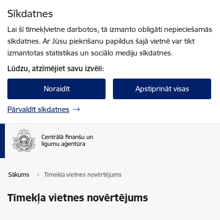
Pāriet uz lapas saturu
Sīkdatnes
Spied
lai meklētu
Enter
Lai šī tīmekļvietne darbotos, tā izmanto obligāti nepieciešamās
sīkdatnes. Ar Jūsu piekrišanu papildus šajā vietnē var tikt
izmantotas statistikas un sociālo mediju sīkdatnes.
Lūdzu, atzīmējiet savu izvēli:
Noraidīt
Apstiprināt visas
Pārvaldīt sīkdatnes
Sākums
Tīmekļa vietnes novērtējums
Tīmekļa vietnes novērtējums