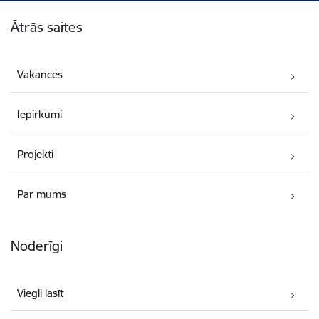
Kājene
Ātrās saites
Vakances
Iepirkumi
Projekti
Par mums
Noderīgi
Viegli lasīt