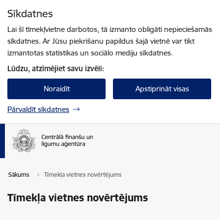
Pāriet uz lapas saturu
Sīkdatnes
Spied
lai meklētu
Enter
Lai šī tīmekļvietne darbotos, tā izmanto obligāti nepieciešamās
sīkdatnes. Ar Jūsu piekrišanu papildus šajā vietnē var tikt
izmantotas statistikas un sociālo mediju sīkdatnes.
Lūdzu, atzīmējiet savu izvēli:
Noraidīt
Apstiprināt visas
Pārvaldīt sīkdatnes
Sākums
Tīmekļa vietnes novērtējums
Tīmekļa vietnes novērtējums