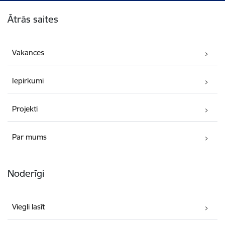
Kājene
Ātrās saites
Vakances
Iepirkumi
Projekti
Par mums
Noderīgi
Viegli lasīt