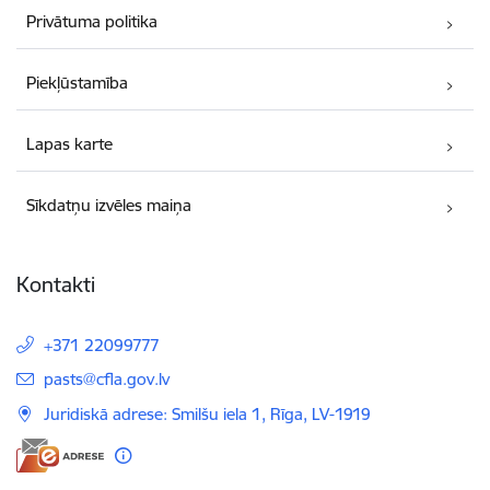
Privātuma politika
Piekļūstamība
Lapas karte
Sīkdatņu izvēles maiņa
Kontakti
+371 22099777
E-pasts:
pasts@cfla.gov.lv
Juridiskā adrese: Smilšu iela 1, Rīga, LV-1919