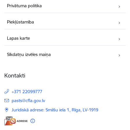
Privātuma politika
Piekļūstamība
Lapas karte
Sīkdatņu izvēles maiņa
Kontakti
+371 22099777
E-pasts:
pasts@cfla.gov.lv
Juridiskā adrese: Smilšu iela 1, Rīga, LV-1919