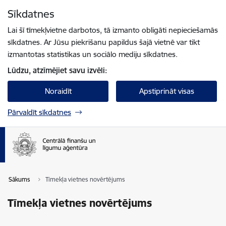
Pāriet uz lapas saturu
Sīkdatnes
Spied
lai meklētu
Enter
Lai šī tīmekļvietne darbotos, tā izmanto obligāti nepieciešamās
sīkdatnes. Ar Jūsu piekrišanu papildus šajā vietnē var tikt
izmantotas statistikas un sociālo mediju sīkdatnes.
Lūdzu, atzīmējiet savu izvēli:
Noraidīt
Apstiprināt visas
Pārvaldīt sīkdatnes
Sākums
Tīmekļa vietnes novērtējums
Tīmekļa vietnes novērtējums