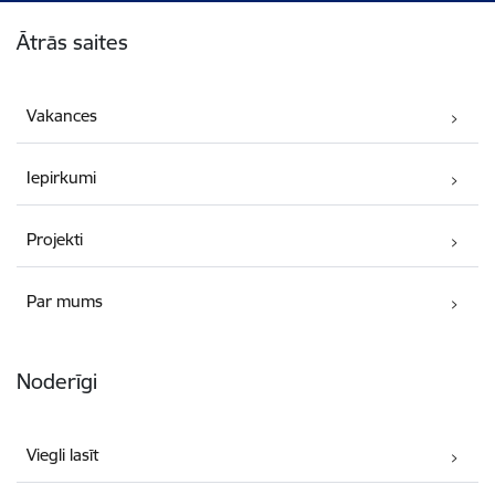
Kājene
Ātrās saites
Vakances
Iepirkumi
Projekti
Par mums
Noderīgi
Viegli lasīt