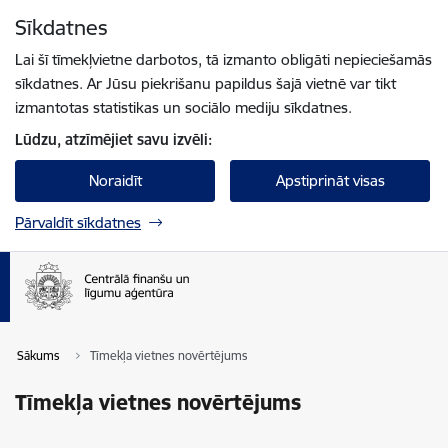
Pāriet uz lapas saturu
Sīkdatnes
Spied
lai meklētu
Enter
Lai šī tīmekļvietne darbotos, tā izmanto obligāti nepieciešamās
sīkdatnes. Ar Jūsu piekrišanu papildus šajā vietnē var tikt
izmantotas statistikas un sociālo mediju sīkdatnes.
Lūdzu, atzīmējiet savu izvēli:
Noraidīt
Apstiprināt visas
Pārvaldīt sīkdatnes
Sākums
Tīmekļa vietnes novērtējums
Tīmekļa vietnes novērtējums