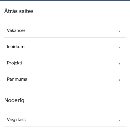
Kājene
Ātrās saites
Vakances
Iepirkumi
Projekti
Par mums
Noderīgi
Viegli lasīt