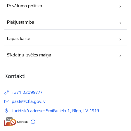
Privātuma politika
Piekļūstamība
Lapas karte
Sīkdatņu izvēles maiņa
Kontakti
+371 22099777
E-pasts:
pasts@cfla.gov.lv
Juridiskā adrese: Smilšu iela 1, Rīga, LV-1919