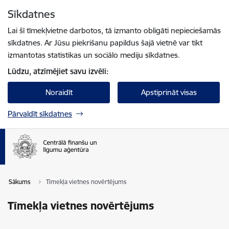
Pāriet uz lapas saturu
Sīkdatnes
Spied
lai meklētu
Enter
Lai šī tīmekļvietne darbotos, tā izmanto obligāti nepieciešamās
sīkdatnes. Ar Jūsu piekrišanu papildus šajā vietnē var tikt
izmantotas statistikas un sociālo mediju sīkdatnes.
Lūdzu, atzīmējiet savu izvēli:
Noraidīt
Apstiprināt visas
Pārvaldīt sīkdatnes
Sākums
Tīmekļa vietnes novērtējums
Tīmekļa vietnes novērtējums