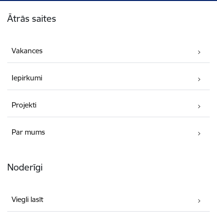
Kājene
Ātrās saites
Vakances
Iepirkumi
Projekti
Par mums
Noderīgi
Viegli lasīt