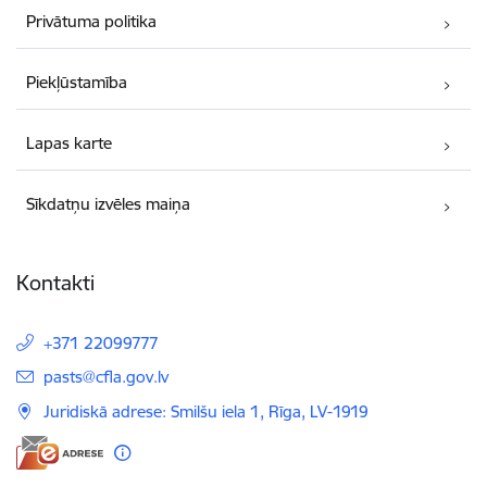
Privātuma politika
Piekļūstamība
Lapas karte
Sīkdatņu izvēles maiņa
Kontakti
+371 22099777
E-pasts:
pasts@cfla.gov.lv
Juridiskā adrese: Smilšu iela 1, Rīga, LV-1919