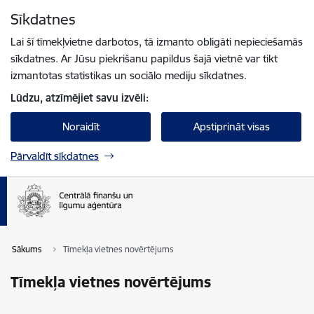
Pāriet uz lapas saturu
Sīkdatnes
Spied
lai meklētu
Enter
Lai šī tīmekļvietne darbotos, tā izmanto obligāti nepieciešamās
sīkdatnes. Ar Jūsu piekrišanu papildus šajā vietnē var tikt
izmantotas statistikas un sociālo mediju sīkdatnes.
Lūdzu, atzīmējiet savu izvēli:
Noraidīt
Apstiprināt visas
Pārvaldīt sīkdatnes
Sākums
Tīmekļa vietnes novērtējums
Tīmekļa vietnes novērtējums