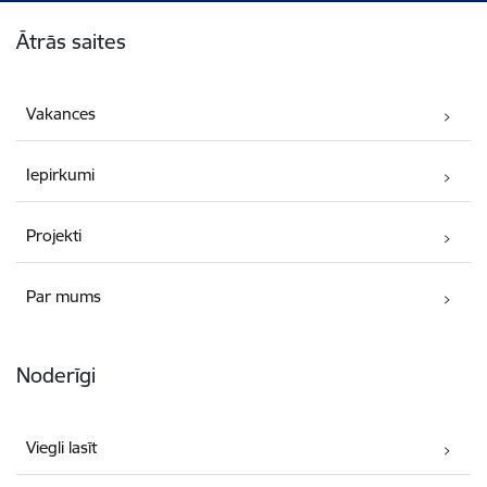
Kājene
Ātrās saites
Vakances
Iepirkumi
Projekti
Par mums
Noderīgi
Viegli lasīt