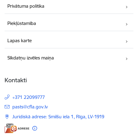
Privātuma politika
Piekļūstamība
Lapas karte
Sīkdatņu izvēles maiņa
Kontakti
+371 22099777
E-pasts:
pasts@cfla.gov.lv
Juridiskā adrese: Smilšu iela 1, Rīga, LV-1919