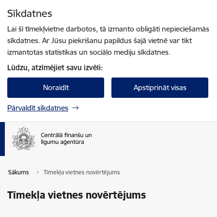
Pāriet uz lapas saturu
Sīkdatnes
Spied
lai meklētu
Enter
Lai šī tīmekļvietne darbotos, tā izmanto obligāti nepieciešamās
sīkdatnes. Ar Jūsu piekrišanu papildus šajā vietnē var tikt
izmantotas statistikas un sociālo mediju sīkdatnes.
Lūdzu, atzīmējiet savu izvēli:
Noraidīt
Apstiprināt visas
Pārvaldīt sīkdatnes
Sākums
Tīmekļa vietnes novērtējums
Tīmekļa vietnes novērtējums