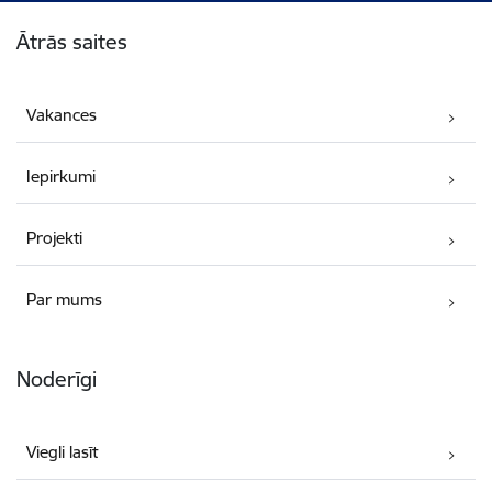
Kājene
Ātrās saites
Vakances
Iepirkumi
Projekti
Par mums
Noderīgi
Viegli lasīt