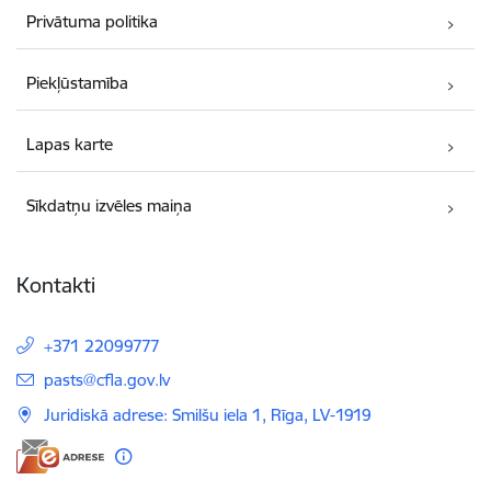
Privātuma politika
Piekļūstamība
Lapas karte
Sīkdatņu izvēles maiņa
Kontakti
+371 22099777
E-pasts:
pasts@cfla.gov.lv
Juridiskā adrese: Smilšu iela 1, Rīga, LV-1919