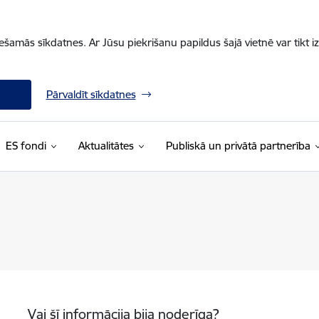
iešamās sīkdatnes. Ar Jūsu piekrišanu papildus šajā vietnē var tikt i
Pārvaldīt sīkdatnes
ES fondi
Aktualitātes
Publiskā un privātā partnerība
Vai šī informācija bija noderīga?