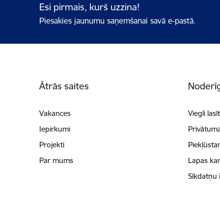
Esi pirmais, kurš uzzina!
Piesakies jaunumu saņemšanai savā e-pastā.
Kājene
Ātrās saites
Noderīg
Vakances
Viegli lasī
Iepirkumi
Privātuma
Projekti
Piekļūsta
Par mums
Lapas kar
Sīkdatņu 