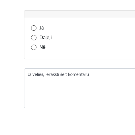
Vai šī informācija bija noderīga?
Jā
Daļēji
Nē
Ja vēlies, ieraksti šeit komentāru