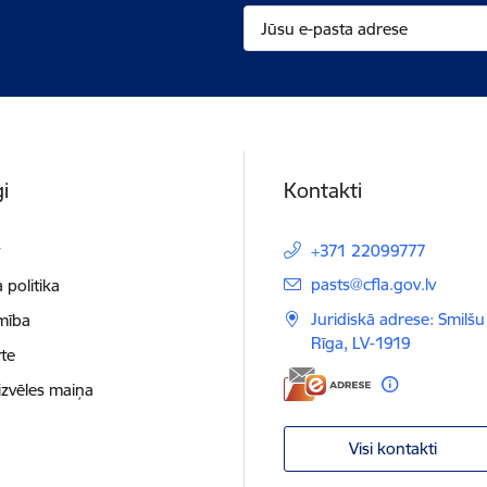
i
Kontakti
t
+371 22099777
E-pasts:
pasts@cfla.gov.lv
 politika
Juridiskā adrese: Smilšu 
mība
Rīga, LV-1919
te
izvēles maiņa
Visi kontakti