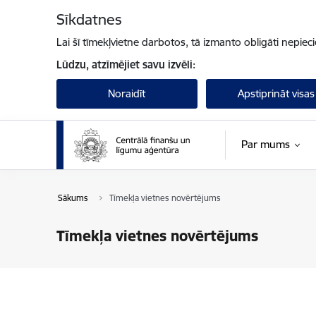
Pāriet uz lapas saturu
Sīkdatnes
Lai šī tīmekļvietne darbotos, tā izmanto obligāti nepiec
Lūdzu, atzīmējiet savu izvēli:
Noraidīt
Apstiprināt visas
Par mums
Sākums
Tīmekļa vietnes novērtējums
Tīmekļa vietnes novērtējums